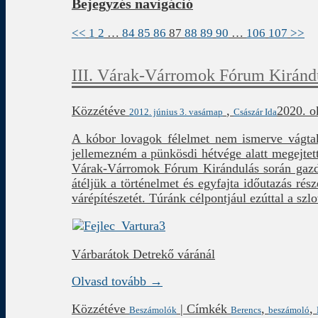
Bejegyzés navigáció
<<
1
2
…
84
85
86
87
88
89
90
…
106
107
>>
III. Várak-Várromok Fórum Kiránd
Közzétéve
,
2020. o
2012. június 3. vasárnap
Császár Ida
A kóbor lovagok félelmet nem ismerve vágtak
jellemezném a pünkösdi hétvége alatt megejtet
Várak-Várromok Fórum Kirándulás során gazda
átéljük a történelmet és egyfajta időutazás r
várépítészetét. Túránk célpontjául ezúttal a szl
Várbarátok Detrekő váránál
Olvasd tovább →
Közzétéve
|
Címkék
,
,
Beszámolók
Berencs
beszámoló