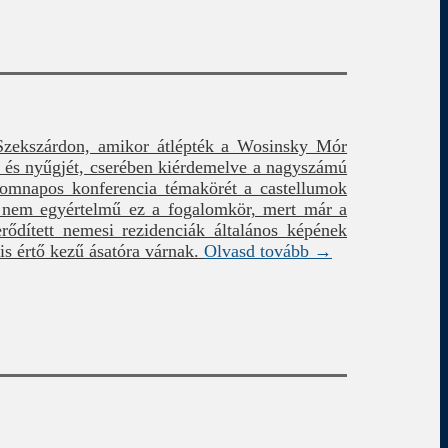
 Szekszárdon, amikor átlépték a Wosinsky Mór
 és nyűgjét, cserében kiérdemelve a nagyszámú
romnapos konferencia témakörét a castellumok
lt, nem egyértelmű ez a fogalomkör, mert már a
rődített nemesi rezidenciák általános képének
s értő kezű ásatóra várnak.
Olvasd tovább →