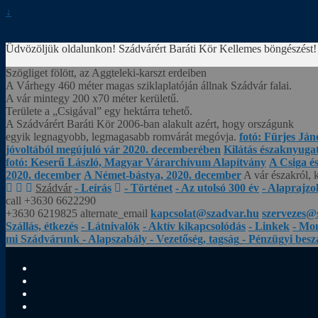
↓
Üdvözöljük oldalunkon! Szádvárért Baráti Kör
Kellemes böngészést!
Szögliget fölött, az Aggteleki-karszt erdeiben
A Várhegy 460 méter magas sziklaplatóján állnak Szádvár falai.
A vár mintegy 200 x70 méter kerületű.
Területe a „Csigával” egy hektárra tehető.
A Szádvárért Baráti Kör 2006-ban alakult azért, hogy országunk
egyik legnagyobb, legmagasabb romvárát megóvja.
fotó: Fürjes Ján
jóvoltából megújuló vár 2020. decemberében
Kilátás északnyugat 
fotó: Keserű László, Magyar Várarchívum Alapítvány
A Csiga é
2020. december
A Német-bástya, 2020. december
A vár északról, 
Szádvár
- Leírás
- Történet
- Az utolsó 300 év
- Alaprajzo
call
+3630 6622290
+3630 6219825
alternate_email
kapcsolat@szadvar.hu
szervezes@
Szállás, étkezés
- Látnivalók
- Aktív kikapcsolódás
- Linkek
- Mo
mi Szádvárunk
- Alapszabály
- Vezetőség, tagság
- Pénzügyi bes