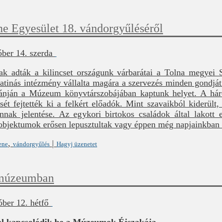
e Egyesület 18. vándorgyűléséről
óber 14. szerda
k adták a kilincset országunk várbarátai a Tolna megyei
tinás intézmény vállalta magára a szervezés minden gondját
utánján a Múzeum könyvtárszobájában kaptunk helyet. A há
ését fejtették ki a felkért előadók. Mint szavaikból kiderü
nak jelentése. Az egykori birtokos családok által lakott e
objektumok erősen lepusztultak vagy éppen még napjainkban i
,
|
ene
vándorgyűlés
Hagyj üzenetet
rmúzeumban
óber 12. hétfő
l kapcsolódik be a Múzeumok Éjszakája