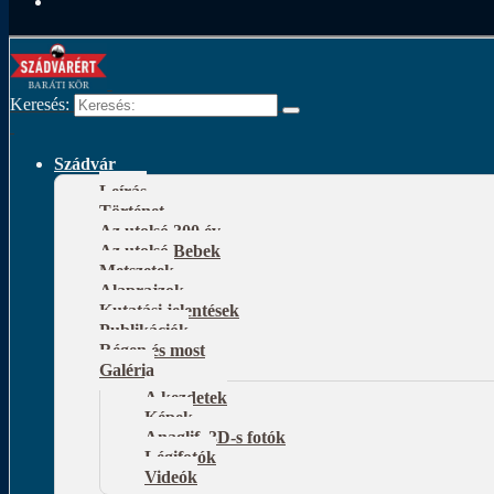
Keresés:
Szádvár
Leírás
Történet
Az utolsó 300 év
Az utolsó Bebek
Metszetek
Alaprajzok
Kutatási jelentések
Publikációk
Régen és most
Galéria
A kezdetek
Képek
Anaglif, 3D-s fotók
Légifotók
Videók