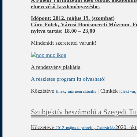
elnevezésű kezdeményezésbe.
Időpont: 2012. május 19. (szombat)
Cím: Fülek, Városi Honismereti Múzeum, Fő
nyitva tartás: 18,00 – 23,00
Mindenkit szeretettel várunk!
A rendezvény plakátja
A részletes program itt olvasható
!
Közzétéve
,
|
Címkék
Hírek
már nem aktuális
füleki vár
Szubjektív beszámoló a Szegedi Tu
Közzétéve
,
2020. okt
2012. május 4. péntek
Császár Ida