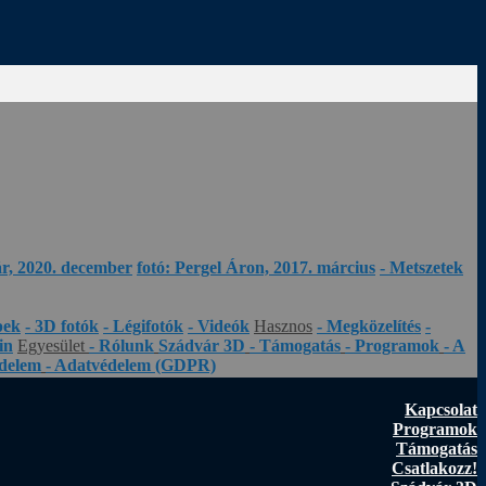
ár, 2020. december
fotó: Pergel Áron, 2017. március
- Metszetek
pek
- 3D fotók
- Légifotók
- Videók
Hasznos
- Megközelítés
-
in
Egyesület
- Rólunk
Szádvár 3D
- Támogatás
- Programok
- A
édelem
- Adatvédelem (GDPR)
Kapcsolat
Programok
Támogatás
Csatlakozz!