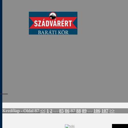
Rád
Kezdőlap
- Oldal 87
<<
1
2
…
85
86
87
88
89
…
106
107
>>