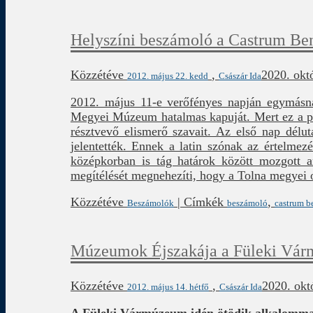
Helyszíni beszámoló a Castrum Ben
Közzétéve
,
2020. okt
2012. május 22. kedd
Császár Ida
2012. május 11-e verőfényes napján egymásna
Megyei Múzeum hatalmas kapuját. Mert ez a pa
résztvevő elismerő szavait. Az első nap dél
jelentették. Ennek a latin szónak az értelmez
középkorban is tág határok között mozgott an
megítélését megnehezíti, hogy a Tolna megyei 
Közzétéve
|
Címkék
,
Beszámolók
beszámoló
castrum b
Múzeumok Éjszakája a Füleki Vá
Közzétéve
,
2020. okt
2012. május 14. hétfő
Császár Ida
A Füleki Vármúzeum idén ötödik alkalomma