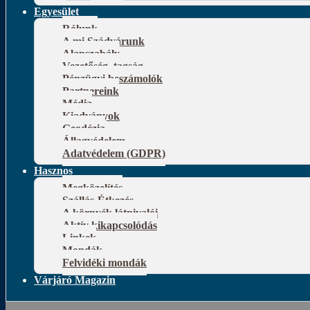
Egyesület
Rólunk
A mi Szádvárunk
Alapszabály
Vezetőség, tagság
Pénzügyi beszámolók
Partnereink
Média
Kiadványok
Geodézia
Állagvédelem
Adatvédelem (GDPR)
Hasznos
Megközelítés
Szállás-Étkezés
A környék látnivalói
Aktív kikapcsolódás
Linkek
Mondák
Felvidéki mondák
Várjáró Magazin