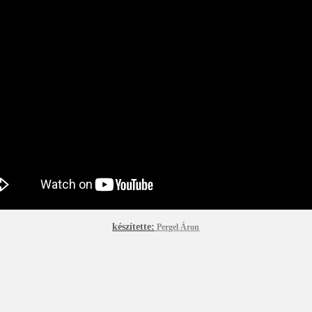
készítette:
Pergel Áron