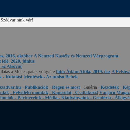
 Szádvár ránk vár!
os, 2016. október
A Nemzeti Kastély és Nemzeti Várprogram
felé, 2020. június
s az Alsóvár
kilátás a Ménes-patak völgyére
fotó: Ádám Attila, 2019. ősz
A Felsőv
k
- Kutatási jelentések
- Az utolsó Bebek
szadvar.hu
- Publikációk
- Régen és most
- Galéria
- Kezdetek
- Ké
ndák
- Felvidéki mondák
- Kapcsolat
- Csatlakozz!
Várjáró Magaz
zámolók
- Partnereink
- Média
- Kiadványaink
- Geodézia
- Állagv