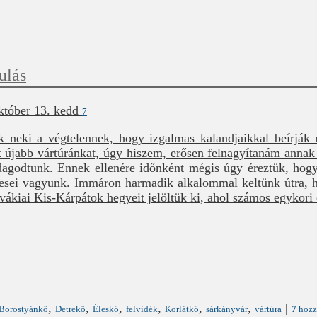
ulás
któber 13. kedd
7
 neki a végtelennek, hogy izgalmas kalandjaikkal beírják 
t újabb vártúránkat, úgy hiszem, erősen felnagyítanám annak
godtunk. Ennek ellenére időnként mégis úgy éreztük, hogy
észesei vagyunk. Immáron harmadik alkalommal keltünk útra,
ovákiai Kis-Kárpátok hegyeit jelöltük ki, ahol számos egykori 
,
,
,
,
,
,
|
Borostyánkő
Detrekő
Éleskő
felvidék
Korlátkő
sárkányvár
vártúra
7
hozz