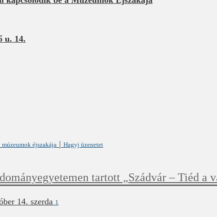
 u. 14.
,
|
múzeumok éjszakája
Hagyj üzenetet
dományegyetemen tartott „Szádvár – Tiéd a vá
óber 14. szerda
1