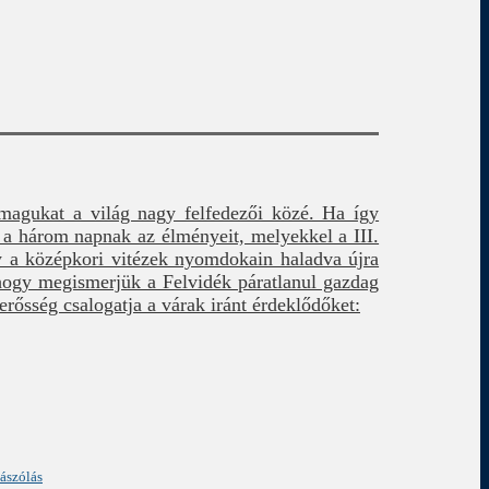
magukat a világ nagy felfedezői közé. Ha így
 a három napnak az élményeit, melyekkel a III.
 a középkori vitézek nyomdokain haladva újra
 hogy megismerjük a Felvidék páratlanul gazdag
erősség csalogatja a várak iránt érdeklődőket:
ászólás