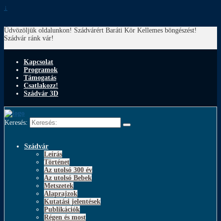
↓
Üdvözöljük oldalunkon! Szádvárért Baráti Kör
Kellemes böngészést!
Szádvár ránk vár!
Kapcsolat
Programok
Támogatás
Csatlakozz!
Szádvár 3D
Keresés:
Szádvár
Leírás
Történet
Az utolsó 300 év
Az utolsó Bebek
Metszetek
Alaprajzok
Kutatási jelentések
Publikációk
Régen és most