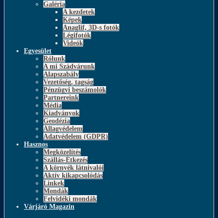
Galéria
A kezdetek
Képek
Anaglif, 3D-s fotók
Légifotók
Videók
Egyesület
Rólunk
A mi Szádvárunk
Alapszabály
Vezetőség, tagság
Pénzügyi beszámolók
Partnereink
Média
Kiadványok
Geodézia
Állagvédelem
Adatvédelem (GDPR)
Hasznos
Megközelítés
Szállás-Étkezés
A környék látnivalói
Aktív kikapcsolódás
Linkek
Mondák
Felvidéki mondák
Várjáró Magazin