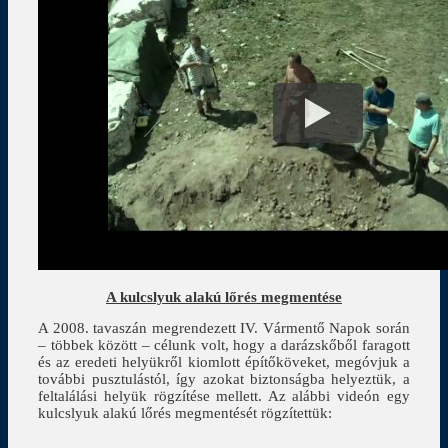
A kulcslyuk alakú lőrés megmentése
A 2008. tavaszán megrendezett IV. Vármentő Napok során
– többek között – célunk volt, hogy a darázskőből faragott
és az eredeti helyükről kiomlott építőköveket, megóvjuk a
további pusztulástól, így azokat biztonságba helyeztük, a
feltalálási helyük rögzítése mellett. Az alábbi videón egy
kulcslyuk alakú lőrés megmentését rögzítettük: