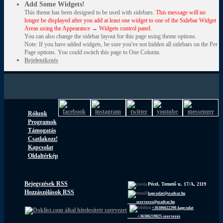
Add Some Widgets!
This theme has been designed to be used with sidebars.
This message will no
longer be displayed after you add at least one widget to one of the Sidebar Widget
Areas using the Appearance → Widgets control panel.
You can also change the sidebar layout for this page using theme options.
Note: If you have added widgets, be sure you've not hidden all sidebars on the Per
Page options. You could switch this page to One Column.
Bejelentkezés
Rólunk
Programok
Támogatás
Csatlakozz!
Kapcsolat
Oldaltérkép
Bejegyzések RSS
Pécel, Temető u. 17/A, 2119
Hozzászólások RSS
kapcsolat@szadvar.hu
szervezes@szadvar.hu
+36306622290-kapcsolat
+36306219825-szervezés