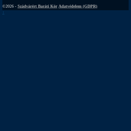
©2026 -
Szádvárért Baráti Kör
Adatvédelem (GDPR)
↑