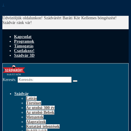
↓
Üdvözöljük oldalunkon! Szádvárért Baráti Kör
Kellemes böngészést!
Szádvár ránk vár!
Kapcsolat
Programok
Támogatás
Csatlakozz!
Szádvár 3D
Keresés:
Szádvár
Leírás
Történet
Az utolsó 300 év
Az utolsó Bebek
Metszetek
Alaprajzok
Kutatási jelentések