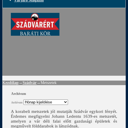
Várjáró Magazin
ádvár
d
!
Kezdőlap
→
Szádvár
→
Metszetek
Archívum
Archívum
A korabeli metszetek jól mutatják Szádvár egykori fényét.
Érdemes megfigyelni Johann Ledentu 1639-es metszetét,
amelyen a vár déli falai előtt gazdasági épületek és
megművelt földdarabok is látszódnak.