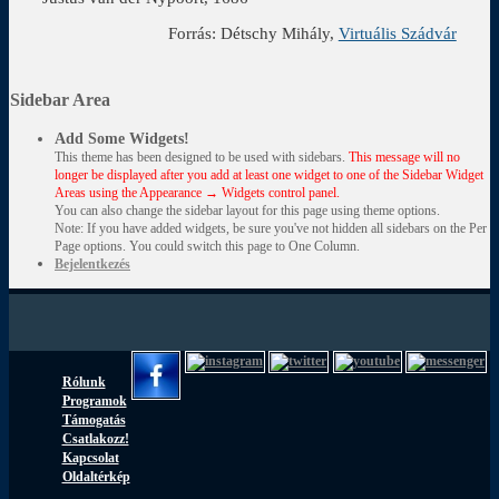
Forrás: Détschy Mihály,
Virtuális Szádvár
Sidebar Area
Add Some Widgets!
This theme has been designed to be used with sidebars.
This message will no
longer be displayed after you add at least one widget to one of the Sidebar Widget
Areas using the Appearance → Widgets control panel.
You can also change the sidebar layout for this page using theme options.
Note: If you have added widgets, be sure you've not hidden all sidebars on the Per
Page options. You could switch this page to One Column.
Bejelentkezés
Rólunk
Programok
Támogatás
Csatlakozz!
Kapcsolat
Oldaltérkép