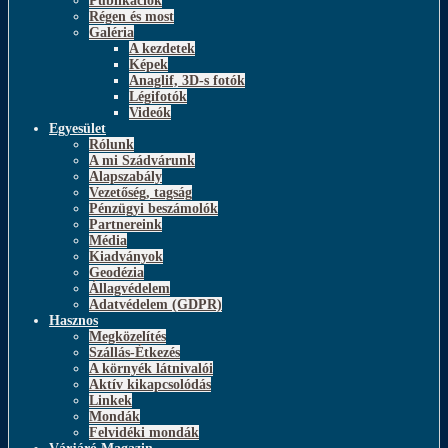
Publikációk
Régen és most
Galéria
A kezdetek
Képek
Anaglif, 3D-s fotók
Légifotók
Videók
Egyesület
Rólunk
A mi Szádvárunk
Alapszabály
Vezetőség, tagság
Pénzügyi beszámolók
Partnereink
Média
Kiadványok
Geodézia
Állagvédelem
Adatvédelem (GDPR)
Hasznos
Megközelítés
Szállás-Étkezés
A környék látnivalói
Aktív kikapcsolódás
Linkek
Mondák
Felvidéki mondák