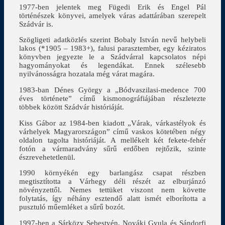
1977-ben jelentek meg Fügedi Erik és Engel Pál
történészek könyvei, amelyek váras adattárában szerepelt
Szádvár is.
Szögligeti adatközlés szerint Bobaly István nevű helybeli
lakos (*1905 – 1983+), falusi parasztember, egy kéziratos
könyvben jegyezte le a Szádvárral kapcsolatos népi
hagyományokat és legendákat. Ennek szélesebb
nyilvánosságra hozatala még várat magára.
1983-ban Dénes György a „Bódvaszilasi-medence 700
éves története” című kismonográfiájában részletezte
többek között Szádvár históriáját.
Kiss Gábor az 1984-ben kiadott „Várak, várkastélyok és
várhelyek Magyarországon” című vaskos kötetében négy
oldalon tagolta históriáját. A mellékelt két fekete-fehér
fotón a vármaradvány sűrű erdőben rejtőzik, szinte
észrevehetetlenül.
1990 környékén egy barlangász csapat részben
megtisztította a Várhegy déli részét az elburjánzó
növényzettől. Nemes tettüket viszont nem követte
folytatás, így néhány esztendő alatt ismét elborította a
pusztuló műemléket a sűrű bozót.
1997-ben a Sárközy Sebestyén, Nováki Gyula és Sándorfi