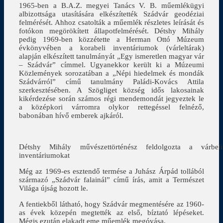
1965-ben a B.A.Z. megyei Tanács V. B. műemlékügyi
albizottsága utasítására elkészítették Szádvár geodéziai
felmérését. Ahhoz csatolták a műemlék részletes leírását és
fotókon megörökített állapotfelmérését. Détshy Mihály
pedig 1969-ben közzétette a Herman Ottó Múzeum
évkönyvében a korabeli inventáriumok (várleltárak)
alapján elkészített tanulmányát „Egy ismeretlen magyar vár
– Szádvár” címmel. Ugyanekkor került ki a Múzeumi
Közlemények sorozatában a „Népi hiedelmek és mondák
Szádvárról” című tanulmány Paládi-Kovács Attila
szerkesztésében. A Szögliget község idős lakosainak
kikérdezése során számos régi mendemondát jegyeztek le
a középkori várromra olykor rettegéssel felnéző,
babonában hívő emberek ajkáról.
Détshy Mihály művészettörténész feldolgozta a várbeli
inventáriumokat
Még az 1969-es esztendő termése a Juhász Árpád tollából
származó „Szádvár falainál” című írás, amit a Természet
Világa újság hozott le.
A fentiekből látható, hogy Szádvár megmentésére az 1960-
as évek közepén megtették az első, bíztató lépéseket.
Mégis ezután elakadt eme műemlék megóvása.