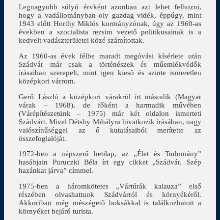
Legnagyobb súlyú érvként azonban azt lehet felhozni,
hogy a vadállományban oly gazdag vidék, éppúgy, mint
1943 előtt Horthy Miklós kormányzónak, úgy az 1960-as
években a szocialista rezsim vezető politikusainak is a
kedvelt vadászterületei közé számítottak.
Az 1960-as évek félbe maradt megóvási kísérlete után
Szádvár már csak a történészek és műemlékvédők
írásaiban szerepelt, mint igen kieső és szinte ismeretlen
középkori várrom.
Gerő László a középkori várakról írt második (Magyar
várak – 1968), de főként a harmadik művében
(Várépítészetünk – 1975) már két oldalon ismerteti
Szádvárt. Mivel Détshy Mihályra hivatkozik írásában, nagy
valószínűséggel az ő kutatásaiból merítette az
összefoglalóját.
1972-ben a népszerű hetilap, az „Élet és Tudomány”
hasábjain Puruczki Béla írt egy cikket „Szádvár. Szép
hazánkat járva” címmel.
1975-ben a háromkötetes „Vártúrák kalauza” első
részében olvashattunk Szádvárról és környékéről.
Akkoriban még mészégető boksákkal is találkozhatott a
környéket bejáró turista.