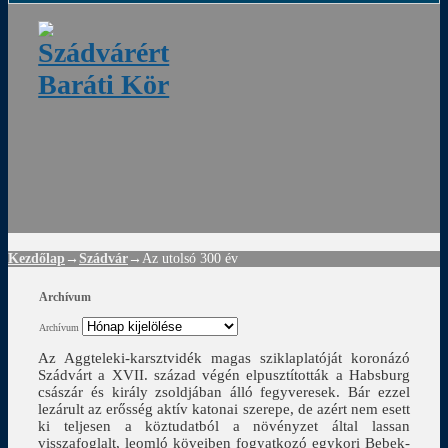
ádvár
d
!
Kezdőlap
→
Szádvár
→
Az utolsó 300 év
Archívum
Archívum
Az Aggteleki-karsztvidék magas sziklaplatóját koronázó
Szádvárt a XVII. század végén elpusztították a Habsburg
császár és király zsoldjában álló fegyveresek. Bár ezzel
lezárult az erősség aktív katonai szerepe, de azért nem esett
ki teljesen a köztudatból a növényzet által lassan
visszafoglalt, leomló köveiben fogyatkozó egykori Bebek-