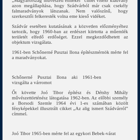
„Magyarország művészeti emlékei” címet viselő kiadvány
azon megállapítása, hogy Szádvárból már csak csekély
falmaradványok látszanak. Nem valószínű, hogy
szerkesztői felkeresték volna eme kieső vidéket.
Szádvár esetében kutatásának a közvetlen előzményéhez
tartozik, hogy 1960-ban az erdészet kiirtotta a műemlék
területét elfedő erdőséget. Ezzel megkezdődhetett az
objektum vizsgálata.
1961-ben Schőnerné Pusztai Ilona építészmérnök mérte fel
a maradványokat.
Schőnerné Pusztai Ilona aki 1961-ben
vizsgálta a várromot
Őt követte Joó Tibor építész és Détshy Mihály
művészettörténész látogatása 1962-ben. Az előbbi személy
a Borsodi Szemle 1964 évi 1-es számában közölt
fényképekkel illusztrált cikket „Az alig ismert Szádvárról”
címmel.
Joó Tibor 1965-ben mérte fel az egykori Bebek-várat