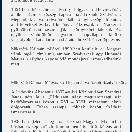
a lerombolt Szádvár is.
1864-ben készítette el Pesthy Frigyes a Helynévtárát,
amiben Derenk község kapcsán találkozunk Szádvárral.
Megemlítik a vár udvarán található nyolcszögletű kutat,
ami kövekkel és fával behányt. Tőle északra a Várkertet
gyümölcsösként hasznosítják a környékbeli lakosok. Az
egyik szántóföldön gyakorta napvilágra kerülő
vasgolyóbisokat a kuruc hadjárattal hozzák összefüggésbe.
Mikszáth Kálmán tollából 1890-ben került ki a „Magyar
várak regéi” című mű, amiben Szádvárnak egy Hunyadi
Mátyás királyhoz kapcsolódó mondájával ismerkedhetünk
meg.
Mikszáth Kálmán Mátyás-kori legendát varázsolt Szádvár köré
A Ludovika Akadémia 1892-es évi Közlönyében Szendrei
János adta le a „Párhuzam négy magyarországi vár
hadifölszerelése között a XVI. – XVII. században” című
dolgozatát. Ebben szerepel többek között Szádvár
ismertetése is.
1900-ban jelent meg az „Osztrák-Magyar Monarchia
írásban és képben” című monumentális mű 6. kötete, ami
folytatja a földrajzi, történelmi és néprajzi ismertetéseket