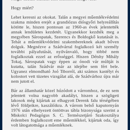
Hogy miért?
Lehet keresni az okokat. Talán a megyei műemlékvédelmi
szakma minden erejét a grandiózus diósgyőri helyreállítás
kötötte le, hiszen pontosan az 1960-as évek jelentették
annak lendületes kezdetét. Ugyanekkor kezdték meg a
megyében Sárospatak, Szerencs és Boldogkő kutatását is.
Tehát a műemlékvédelmi szakembereknek akadt bőven
dolguk. Megnézve a Szádvárral foglalkozó két személy
további pályafutását, nyilvánvaló, hogy többé nem
foglalkoztak ezzel az erősséggel. Hiszen Détshy Mihály
Tokaj, Sárospatak vagy éppen az ónodi vár múltját is
kutatta, talán Szádvár már az idejébe sem fért bele.
Ugyanez elmondható Joó Tiborról, aki számos kastélyt és
kolostort vett tüzetes vizsgálat alá, de Szádvárhoz újra már
nem jutott el.
Bár az államhatár közel húzódott a várromhoz, de ez sem
jelentett volna nagyobb akadályt, hiszen a szögligeti
lakosok még kijártak az elhagyott Derenk falu térségében
lévő földjeikre, kaszálóikra. A várrom belső kaputornyán
1976 után elhelyezett öntöttvas tábla bizonysága szerint a
Miskolci Pedagógus S. C. Természetjáró Szakosztálya
érdemben foglalkozott eme műemlékkel, kijártak oda, így
volt látogatottsága a műemléknek.