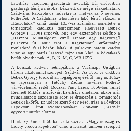
Esterházy uradalom gazdatiszti hivatalát. Bár elsősorban
gazdasági témájú írásokat készített, de mégis ráakadhatunk
Szádvárral kapcsolatos művekre is, melyek az ő nevéhez
köthetőek. A Szádalmás településen lakó férfiú először a
„Rajzolatok” című újság 1837-es számában ismertette a
tornagörgői katolikus templomban elhelyezett Bebek
György (+1390) sírkövét. Míg egy esztendővel később a
„Hasznos Mulatságok” című lapban egy négyszögű
palackról írt, amit fent a nagyterületű erődítmény
romladozó falai között leltek. A palackon három kardos
vitéz és egy pártás leányzó rajzolatán kívül a következő
betűk olvashatóak: A, B, K, M, C, WB 1656.
A korszak kedvelt hetilapjában, a Vasárnapi Újságban
három alkalommal szerepelt Szádvár. Az 1861-es cikkben
Bebek György török általi fogságba ejtéséről, míg az 1862-
es lapszámban a Patóchy Zsófia nevéhez köthető
várvédelemről regélt Bocskai Papp Lajos. 1866-ban ismét
Ruehietl Miklós, a szádvári Esterházy uradalom akkor már
nyugalmazott gazdatiszte adott le értekezést a tornagörgői
Bebek sírkőről. Ez utóbbi szerző egy késői írása a Fővárosi
Lapokban látott nyomdafestéket 1888-ban „Szádvár
egykori urairól” címmel.
Hunfalvy János 1860-ban adta közre a „Magyarország és
Erdély eredeti képekben” című útleírását, amiben szerepelt