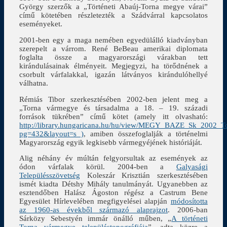
György szerzők a „Történeti Abaúj-Torna megye várai”
című kötetében részletezték a Szádvárral kapcsolatos
eseményeket.
2001-ben egy a maga nemében egyedülálló kiadványban
szerepelt a várrom. René BeBeau amerikai diplomata
foglalta össze a magyarországi várakban tett
kirándulásainak élményeit. Megjegyzi, ha törődnének a
csorbult várfalakkal, igazán látványos kirándulóhellyé
válhatna.
Rémiás Tibor szerkesztésében 2002-ben jelent meg a
„Torna vármegye és társadalma a 18. – 19. századi
források tükrében” című kötet (amely itt olvasható:
http://library.hungaricana.hu/hu/view/MEGY_BAZE_Sk_2002_To
pg=432&layout=s )
, amiben összefoglalják a történelmi
Magyarország egyik legkisebb vármegyéjének históriáját.
Alig néhány év múltán felgyorsultak az események az
ódon várfalak körül. 2004-ben a
Galyasági
Településszövetség
Koleszár Krisztián szerkesztésében
ismét kiadta Détshy Mihály tanulmányát. Ugyanebben az
esztendőben Halász Ágoston régész a Castrum Bene
Egyesület Hírlevelében megfigyelései alapján
módosította
az 1960-as évekből származó alaprajzot
. 2006-ban
Sárközy Sebestyén immár önálló műben, „
A történeti