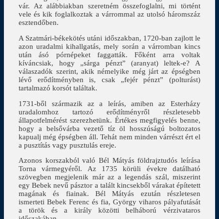
vár. Az alábbiakban szeretném összefoglalni, mi történt
vele és kik foglalkoztak a várrommal az utolsó háromszáz
esztendőben.
A Szatmári-békekötés utáni időszakban, 1720-ban zajlott le
azon uradalmi kihallgatás, mely során a várromban kincs
után ásó pórnépeket faggatták. Főként arra voltak
kíváncsiak, hogy „sárga pénzt” (aranyat) leltek-e? A
válaszadók szerint, akik némelyike még járt az épségben
lévő erődítményben is, csak „fejér pénzt” (polturást)
tartalmazó korsót találtak.
1731-ből származik az a leírás, amiben az Esterházy
uradalomhoz tartozó erődítményről részletesebb
állapotfelmérést szerezhetünk. Értékes megfigyelés benne,
hogy a belsővárba vezető tíz öl hosszúságú boltozatos
kapualj még épségben áll. Tehát nem minden várrészt ért el
a pusztítás vagy pusztulás ereje.
Azonos korszakból való Bél Mátyás földrajztudós leírása
Torna vármegyéről. Az 1735 körüli évekre datálható
szövegben megjelenik már az a legendás szál, miszerint
egy Bebek nevű pásztor a talált kincsekből várakat építetett
magának és fiainak. Bél Mátyás ezután részletesen
ismerteti Bebek Ferenc és fia, György viharos pályafutását
a török és a király közötti belháború vérzivataros
időszakában.