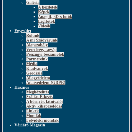
Galéria
A kezdetek
Képek
Anaglif, 3D-s fotók
Légifotók
Videók
Egyesület
Rólunk
A mi Szádvárunk
Alapszabály
Vezetőség, tagság
Pénzügyi beszámolók
Partnereink
Média
Kiadványok
Geodézia
Állagvédelem
Adatvédelem (GDPR)
Hasznos
Megközelítés
Szállás-Étkezés
A környék látnivalói
Aktív kikapcsolódás
Linkek
Mondák
Felvidéki mondák
Várjáró Magazin