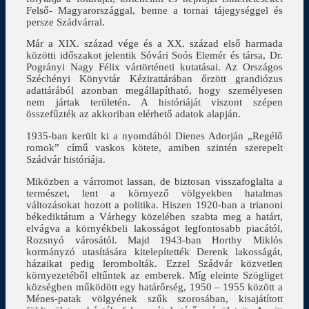
Felső- Magyarországgal, benne a tornai tájegységgel és
persze Szádvárral.
Már a XIX. század vége és a XX. század első harmada
közötti időszakot jelentik Sóvári Soós Elemér és társa, Dr.
Pogrányi Nagy Félix vártörténeti kutatásai. Az Országos
Széchényi Könyvtár Kézirattárában őrzött grandiózus
adattárából azonban megállapítható, hogy személyesen
nem jártak területén. A históriáját viszont szépen
összefűzték az akkoriban elérhető adatok alapján.
1935-ban került ki a nyomdából Dienes Adorján „Regélő
romok” című vaskos kötete, amiben szintén szerepelt
Szádvár históriája.
Miközben a várromot lassan, de biztosan visszafoglalta a
természet, lent a környező völgyekben hatalmas
változásokat hozott a politika. Hiszen 1920-ban a trianoni
békediktátum a Várhegy közelében szabta meg a határt,
elvágva a környékbeli lakosságot legfontosabb piacától,
Rozsnyó városától. Majd 1943-ban Horthy Miklós
kormányzó utasítására kitelepítették Derenk lakosságát,
házaikat pedig lerombolták. Ezzel Szádvár közvetlen
környezetéből eltűntek az emberek. Míg eleinte Szögliget
községben működött egy határőrség, 1950 – 1955 között a
Ménes-patak völgyének szűk szorosában, kisajátított