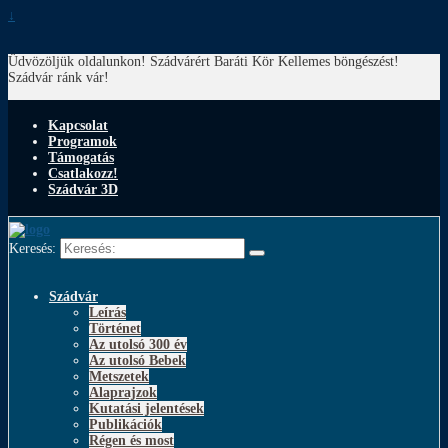
↓
Üdvözöljük oldalunkon! Szádvárért Baráti Kör
Kellemes böngészést!
Szádvár ránk vár!
Kapcsolat
Programok
Támogatás
Csatlakozz!
Szádvár 3D
Keresés:
Szádvár
Leírás
Történet
Az utolsó 300 év
Az utolsó Bebek
Metszetek
Alaprajzok
Kutatási jelentések
Publikációk
Régen és most