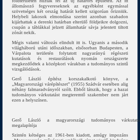
földterületen húzták fel az új határőrs épületeit. Az itt
állomásozó fegyvereseknek az egyébként egymással
szövetséges két ország határát kellett szigorúan őrizniük.
Helybeli lakosok elmondása szerint azonban szabadon
kijárhattak a derenki határban elterülő földjeikre dolgozni,
csupán a táblákkal jelzett államhatár sávja jelentett tiltott
zónát nekik.
Mégis valami változás elindult itt is. Ugyanis a második
világháború utáni időszakban, elsősorban Budapesten, a
Várpalota területén folytatott nagyarányú régészeti
kutatások és restaurálások nyomán országszerte
megkezdődtek a középkori várakban a tudományos szintű
vizsgálódások.
Gerő László építész korszakalkotó könyve, a
„Magyarországi várépítészet” (1955) Szádvár esetében alig
néhány falmaradványról szólt. Ebből látszik, hogy a hazai
tudományos várkutatást megteremtő szakember nem járt
ezen a helyszínen.
Gerő László a magyarországi tudományos várkutatá
megalapítója
Szintén kétséges az 1961-ben kiadott, amúgy impozáns