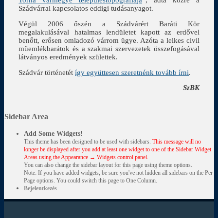
Torna vármegye településtopográfiája
”, adta közre a
Szádvárral kapcsolatos eddigi tudásanyagot.
Végül 2006 őszén a Szádvárért Baráti Kör
megalakulásával hatalmas lendületet kapott az erdővel
benőtt, erősen omladozó várrom ügye. Azóta a lelkes civil
műemlékbarátok és a szakmai szervezetek összefogásával
látványos eredmények születtek.
Szádvár történetét
így együttesen szeretnénk tovább írni
.
SzBK
Sidebar Area
Add Some Widgets!
This theme has been designed to be used with sidebars.
This message will no
longer be displayed after you add at least one widget to one of the Sidebar Widget
Areas using the Appearance → Widgets control panel.
You can also change the sidebar layout for this page using theme options.
Note: If you have added widgets, be sure you've not hidden all sidebars on the Per
Page options. You could switch this page to One Column.
Bejelentkezés