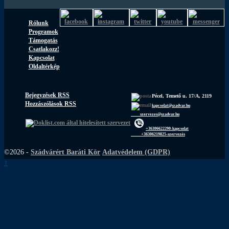
Rólunk
Programok
Támogatás
Csatlakozz!
Kapcsolat
Oldaltérkép
Bejegyzések RSS
Pécel, Temető u. 17/A, 2119
Hozzászólások RSS
kapcsolat@szadvar.hu
szervezes@szadvar.hu
+36306622290-kapcsolat
+36306219825-szervezés
©2026 -
Szádvárért Baráti Kör
Adatvédelem (GDPR)
↑