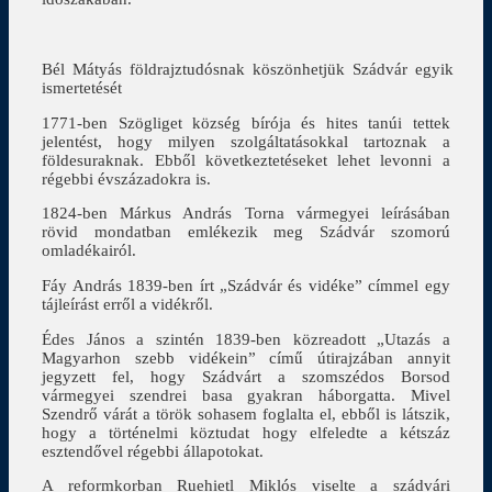
Bél Mátyás földrajztudósnak köszönhetjük Szádvár egyik
ismertetését
1771-ben Szögliget község bírója és hites tanúi tettek
jelentést, hogy milyen szolgáltatásokkal tartoznak a
földesuraknak. Ebből következtetéseket lehet levonni a
régebbi évszázadokra is.
1824-ben Márkus András Torna vármegyei leírásában
rövid mondatban emlékezik meg Szádvár szomorú
omladékairól.
Fáy András 1839-ben írt „Szádvár és vidéke” címmel egy
tájleírást erről a vidékről.
Édes János a szintén 1839-ben közreadott „Utazás a
Magyarhon szebb vidékein” című útirajzában annyit
jegyzett fel, hogy Szádvárt a szomszédos Borsod
vármegyei szendrei basa gyakran háborgatta. Mivel
Szendrő várát a török sohasem foglalta el, ebből is látszik,
hogy a történelmi köztudat hogy elfeledte a kétszáz
esztendővel régebbi állapotokat.
A reformkorban Ruehietl Miklós viselte a szádvári