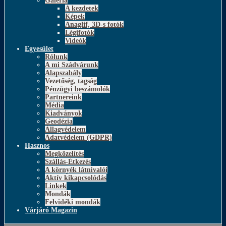
Galéria
A kezdetek
Képek
Anaglif, 3D-s fotók
Légifotók
Videók
Egyesület
Rólunk
A mi Szádvárunk
Alapszabály
Vezetőség, tagság
Pénzügyi beszámolók
Partnereink
Média
Kiadványok
Geodézia
Állagvédelem
Adatvédelem (GDPR)
Hasznos
Megközelítés
Szállás-Étkezés
A környék látnivalói
Aktív kikapcsolódás
Linkek
Mondák
Felvidéki mondák
Várjáró Magazin