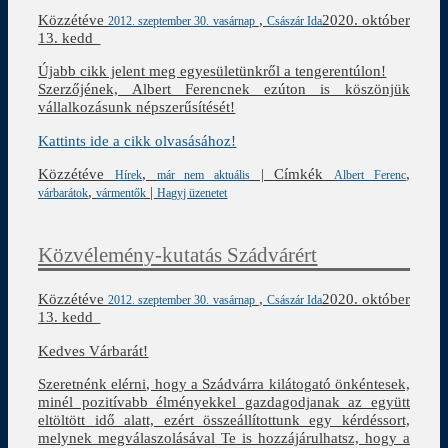
Közzétéve
,
2020. október
2012. szeptember 30. vasárnap
Császár Ida
13. kedd
Újabb cikk jelent meg egyesületünkről a tengerentúlon!
Szerzőjének, Albert Ferencnek ezúton is köszönjük
vállalkozásunk népszerűsítését!
Kattints ide a cikk olvasásához!
Közzétéve
,
|
Címkék
,
Hírek
már nem aktuális
Albert Ferenc
,
|
várbarátok
vármentők
Hagyj üzenetet
Közvélemény-kutatás Szádvárért
Közzétéve
,
2020. október
2012. szeptember 30. vasárnap
Császár Ida
13. kedd
Kedves Várbarát!
Szeretnénk elérni, hogy a Szádvárra kilátogató önkéntesek,
minél pozitívabb élményekkel gazdagodjanak az együtt
eltöltött idő alatt, ezért összeállítottunk egy kérdéssort,
melynek megválaszolásával Te is hozzájárulhatsz, hogy a