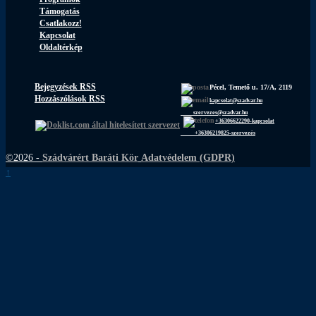
Támogatás
Csatlakozz!
Kapcsolat
Oldaltérkép
Bejegyzések RSS
Pécel, Temető u. 17/A, 2119
Hozzászólások RSS
kapcsolat@szadvar.hu
szervezes@szadvar.hu
+36306622290-kapcsolat
+36306219825-szervezés
©2026 -
Szádvárért Baráti Kör
Adatvédelem (GDPR)
↑