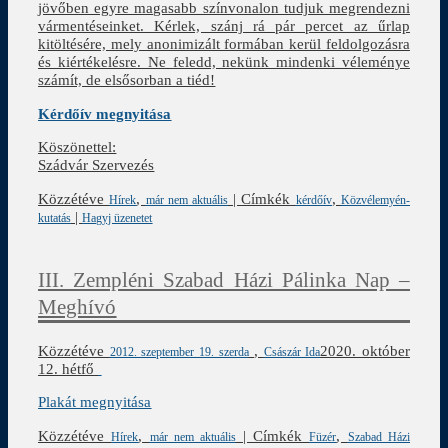
jövőben egyre magasabb színvonalon tudjuk megrendezni
vármentéseinket. Kérlek, szánj rá pár percet az űrlap
kitöltésére, mely anonimizált formában kerül feldolgozásra
és kiértékelésre. Ne feledd, nekünk mindenki véleménye
számít, de elsősorban a tiéd!
Kérdőív megnyitása
Köszönettel:
Szádvár Szervezés
Közzétéve
,
|
Címkék
,
Hírek
már nem aktuális
kérdőív
Közvélemyén-
|
kutatás
Hagyj üzenetet
III. Zempléni Szabad Házi Pálinka Nap –
Meghívó
Közzétéve
,
2020. október
2012. szeptember 19. szerda
Császár Ida
12. hétfő
Plakát megnyitása
Közzétéve
,
|
Címkék
,
Hírek
már nem aktuális
Füzér
Szabad Házi