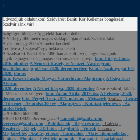
↓
Üdvözöljük oldalunkon! Szádvárért Baráti Kör
Kellemes böngészést!
Szádvár ránk vár!
Szögliget fölött, az Aggteleki-karszt erdeiben
A Várhegy 460 méter magas sziklaplatóján állnak Szádvár falai.
A vár mintegy 200 x70 méter kerületű.
Területe a „Csigával” egy hektárra tehető.
A Szádvárért Baráti Kör 2006-ban alakult azért, hogy országunk
egyik legnagyobb, legmagasabb romvárát megóvja.
fotó: Fürjes János,
2016. október
A Nemzeti Kastély és Nemzeti Várprogram
jóvoltából megújuló vár 2020. decemberében
Kilátás északnyugat felé,
2020. június
fotó: Keserű László, Magyar Várarchívum Alapítvány
A Csiga és az
Alsóvár
2020. december
A Német-bástya, 2020. december
A vár északról, kilátás
a Ménes-patak völgyére
fotó: Ádám Attila, 2019. ősz
A Felsővár, 2020.
december
fotó: Pergel Áron, 2017. március
- Metszetek
Szádvár
- Leírás
- Történet
- Az utolsó 300 év
- Alaprajzok
- Kutatási jelentések
- Az
utolsó Bebek
call
+3630 6622290
+3630 6219825
alternate_email
kapcsolat@szadvar.hu
szervezes@szadvar.hu
- Publikációk
- Régen és most
- Galéria
-
Kezdetek
- Képek
- 3D fotók
- Légifotók
- Videók
Hasznos
-
Megközelítés
- Szállás, étkezés
- Látnivalók
- Aktív kikapcsolódás
-
Linkek
- Mondák
- Felvidéki mondák
- Kapcsolat
- Csatlakozz!