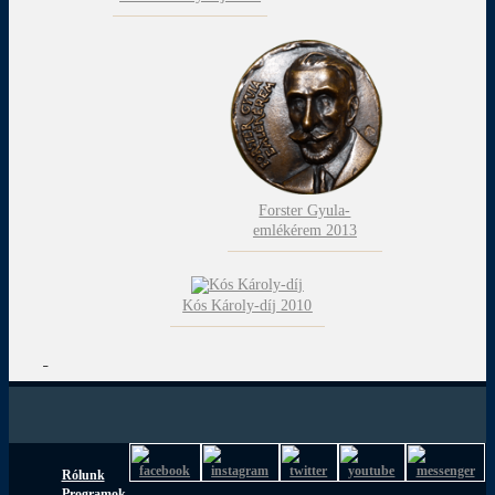
Forster Gyula-
emlékérem 2013
Kós Károly-díj 2010
Rólunk
Programok