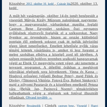
Közzétéve
,
2020. október 13.
2012. október 16. kedd
Császár Ida
kedd
A múlt hét vasárnapján, október 14-én ismét benépesült a
visegrádi Mátyás Király Múzeum palotájának nagyterme,
hogy a magyarországi várbarátokat magába foglaló
Castrum Bene Egyesület szokásos őszi egynapos
gyűlésének résztvevői foglalják el a széksorokat. Nagy
ilyenkor az örvendezés, hiszen az ország különböző
pontjain élő emberek sokszor csak itt tudják üdvözölni
régen látott ismerőseiket. Emellett lehetőség nyílik váras
témájú kötetek vásárlására is, amiket jó lesz forgatni a
meleg szobában elbújva a közelgő zord tél idejében. A
szépen restaurált boltíves teremben uralkodó hangzavarnak
végül az Elnök Úr megnyitója vetett véget, aki ismertette a
tervezett programot. A délelőtti órákban a meghívott
szlovákiai régészek sora következett. Vinna és Kassa –
Hradová erősségei {előadó Bednar Peter}, majd Fülek és
Divény {Tittonová Viktória, Fotová Éva, Robert Simkovic}
majd a zólyomi Pusztavár és a közelében emelkedő Petusa
vára {Belják Jan, Pazinová Noemi} témakörökben
hallgathattunk végig a régészek sok fotóval illusztrált
előadásait.
Olvasd tovább →
Közzétéve
|
Címkék
,
|
Beszámolók
castrum bene
Visegrád
Hagyj