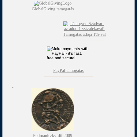
GlobalGiving támogatás
Támogatás adója 1%-val
PayPal támogatás
Podmaniczky-díj 2009