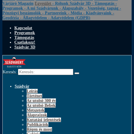
Várjáró Magazin
Egyesület
- Rólunk
Szádvár 3D
- Támogatás
-
Programok
- A mi Szádvárunk
- Alapszabály
- Vezetőség, tagság
-
Pénzügyi beszámolók
- Partnereink
- Média
- Kiadványaink
-
Geodézia
- Állagvédelem
- Adatvédelem (GDPR)
Kapcsolat
Programok
Támogatás
Csatlakozz!
Szádvár 3D
Keresés:
Szádvár
Leírás
Történet
Az utolsó 300 év
Az utolsó Bebek
Metszetek
Alaprajzok
Kutatási jelentések
Publikációk
Régen és most