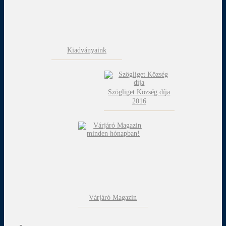
Kiadványaink
Szögliget Község díja
2016
Várjáró Magazin