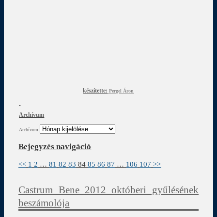
készítette:
Pergel Áron
Archívum
Archívum
Bejegyzés navigáció
<<
1
2
…
81
82
83
84
85
86
87
…
106
107
>>
Castrum Bene 2012 októberi gyűlésének
beszámolója