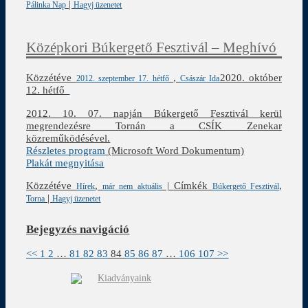
|
Pálinka Nap
Hagyj üzenetet
Középkori Búkergető Fesztivál – Meghívó
Közzétéve
,
2020. október
2012. szeptember 17. hétfő
Császár Ida
12. hétfő
2012. 10. 07. napján Búkergető Fesztivál kerül
megrendezésre Tornán a CSÍK Zenekar
közreműködésével.
Részletes program
(Microsoft Word Dokumentum)
Plakát megnyitása
Közzétéve
,
|
Címkék
,
Hírek
már nem aktuális
Búkergető Fesztivál
|
Torna
Hagyj üzenetet
Bejegyzés navigáció
<<
1
2
…
81
82
83
84
85
86
87
…
106
107
>>