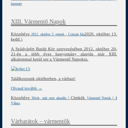
üzenetet
XIII. Vármentő Napok
Közzétéve
,
2020. október 13.
2012. október 5. péntek
Császár Ida
kedd
1
A Szádvárért Baráti Kör szervezésében 2012. október 20-
21-én a több éves hagyomány alapján már XIII.
alkalommal kerül sor a Vármentő Napokra.
Találkozzunk októberben, a várban!
Olvasd tovább →
Közzétéve
,
|
Címkék
|
Hírek
már nem aktuális
Vármentő Napok
1
Válasz
Várbarátok – vármentők