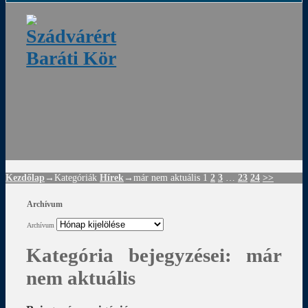
ádvár
d
!
Kezdőlap
→Kategóriák
Hírek
→
már nem aktuális
1
2
3
…
23
24
>>
Archívum
Archívum
Kategória bejegyzései:
már
nem aktuális