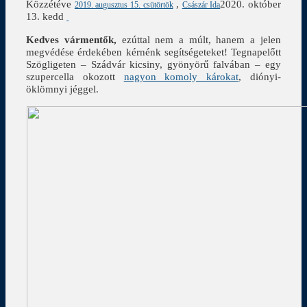
Közzétéve
,
2020. október
2019. augusztus 15. csütörtök
Császár Ida
13. kedd
Kedves vármentők,
ezúttal nem a múlt, hanem a jelen
megvédése érdekében kérnénk segítségeteket! Tegnapelőtt
Szögligeten – Szádvár kicsiny, gyönyörű falvában – egy
szupercella okozott
nagyon komoly károkat
, diónyi-
öklömnyi jéggel.