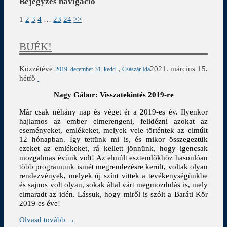
Bejegyzés navigáció
1
2
3
4
…
23
24
>>
BUÉK!
Közzétéve
,
2021. március 15.
2019. december 31. kedd
Császár Ida
hétfő
Nagy Gábor: Visszatekintés 2019-re
Már csak néhány nap és véget ér a 2019-es év. Ilyen
kor
hajlamos az ember elmerengeni, felidézni azokat az
eseményeket, emlékeket, melyek vele történtek az elmúlt
12 hónapban. Így tettünk mi is, és mikor összegeztük
ezeket az emlékeket, rá kellett jönnünk, hogy igencsak
mozgalmas évünk volt! Az elmúlt esztendőkhöz hasonlóan
több programunk ismét megrendezésre került, voltak olyan
rendezvények, melyek új színt vittek a tevékenységünkbe
és sajnos volt olyan, sokak által várt megmozdulás is, mely
elmaradt az idén. Lássuk, hogy miről is szólt a Baráti Kör
2019-es éve!
Olvasd tovább →