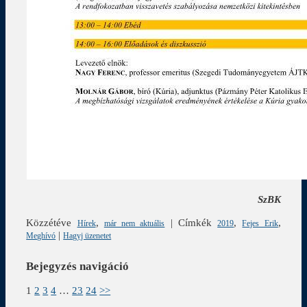
SzBK
Közzétéve
,
|
Címkék
,
,
Hírek
már nem aktuális
2019
Fejes Erik
|
Meghívó
Hagyj üzenetet
Bejegyzés navigáció
1
2
3
4
…
23
24
>>