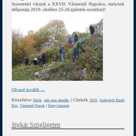
Szeretettel várunk a XXVII. Vármentő Napokra, melynek
időpontja 2019. október 25-26.(péntek-szombat)!
Olvasd tovább →
Közzétéve
,
|
Címkék
,
Hírek
már nem aktuális
2019
Szádvárért Baráti
,
|
Kör
Vármentő Napok
Hagyj üzenetet
Jégkár Szögligeten