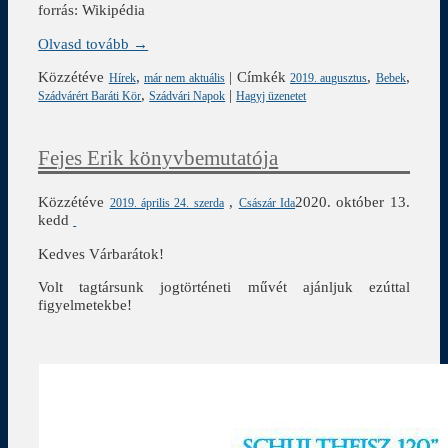
forrás: Wikipédia
Olvasd tovább →
Közzétéve
,
|
Címkék
,
,
Hírek
már nem aktuális
2019. augusztus
Bebek
,
|
Szádvárért Baráti Kör
Szádvári Napok
Hagyj üzenetet
Fejes Erik könyvbemutatója
Közzétéve
,
2020. október 13.
2019. április 24. szerda
Császár Ida
kedd
Kedves Várbarátok!
Volt tagtársunk jogtörténeti művét ajánljuk ezúttal
figyelmetekbe!