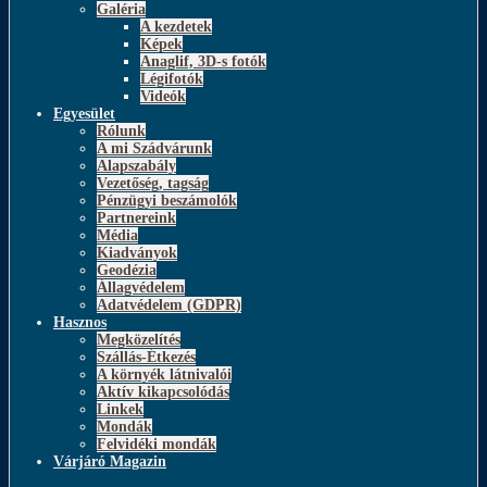
Galéria
A kezdetek
Képek
Anaglif, 3D-s fotók
Légifotók
Videók
Egyesület
Rólunk
A mi Szádvárunk
Alapszabály
Vezetőség, tagság
Pénzügyi beszámolók
Partnereink
Média
Kiadványok
Geodézia
Állagvédelem
Adatvédelem (GDPR)
Hasznos
Megközelítés
Szállás-Étkezés
A környék látnivalói
Aktív kikapcsolódás
Linkek
Mondák
Felvidéki mondák
Várjáró Magazin