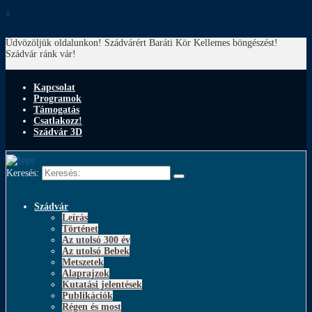
↓
Üdvözöljük oldalunkon! Szádvárért Baráti Kör
Kellemes böngészést!
Szádvár ránk vár!
Kapcsolat
Programok
Támogatás
Csatlakozz!
Szádvár 3D
Keresés:
Szádvár
Leírás
Történet
Az utolsó 300 év
Az utolsó Bebek
Metszetek
Alaprajzok
Kutatási jelentések
Publikációk
Régen és most