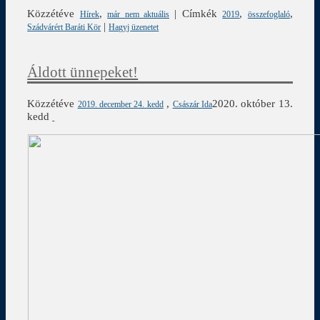
Közzétéve
,
|
Címkék
,
,
Hírek
már nem aktuális
2019
összefoglaló
|
Szádvárért Baráti Kör
Hagyj üzenetet
Áldott ünnepeket!
Közzétéve
,
2020. október 13.
2019. december 24. kedd
Császár Ida
kedd