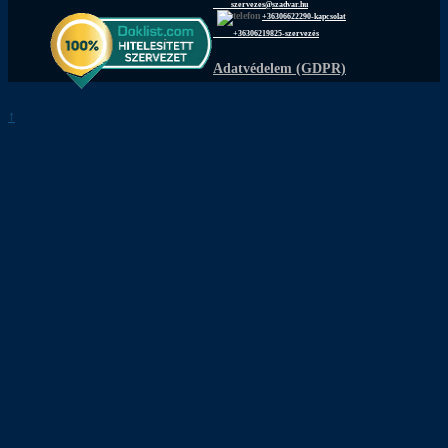
szervezes@szadvar.hu
+36306622290-kapcsolat
+36306219825-szervezés
Adatvédelem (GDPR)
↑