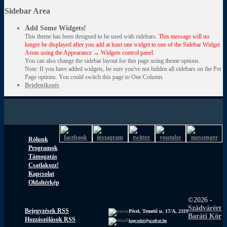
Sidebar Area
Add Some Widgets!
This theme has been designed to be used with sidebars.
This message will no
longer be displayed after you add at least one widget to one of the Sidebar Widget
Areas using the Appearance → Widgets control panel.
You can also change the sidebar layout for this page using theme options.
Note: If you have added widgets, be sure you've not hidden all sidebars on the Per
Page options. You could switch this page to One Column.
Bejelentkezés
Rólunk
Programok
Támogatás
Csatlakozz!
Kapcsolat
Oldaltérkép
©2026 -
Szádvárért
Bejegyzések RSS
Pécel, Temető u. 17/A, 2119
Baráti Kör
Hozzászólások RSS
kapcsolat@szadvar.hu