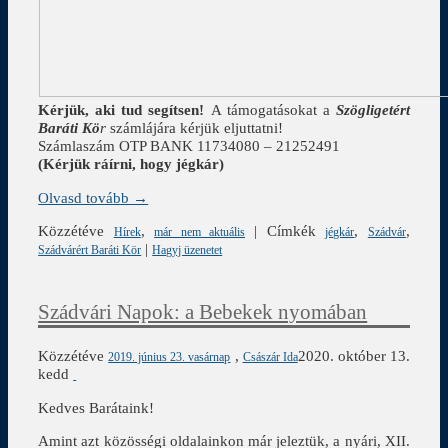
Kérjük, aki tud segítsen!
A támogatásokat a
Szögligetért
Baráti Kö
r
számlájára kérjük eljuttatni!
Számlaszám OTP BANK 11734080 – 21252491
(Kérjük ráírni, hogy jégkár)
Olvasd tovább →
Közzétéve
,
|
Címkék
,
,
Hírek
már nem aktuális
jégkár
Szádvár
|
Szádvárért Baráti Kör
Hagyj üzenetet
Szádvári Napok: a Bebekek nyomában
Közzétéve
,
2020. október 13.
2019. június 23. vasárnap
Császár Ida
kedd
Kedves Barátaink!
Amint azt közösségi oldalainkon már jeleztük, a nyári, XII.