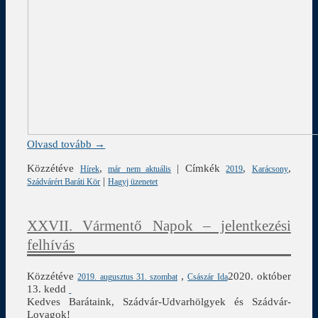
Olvasd tovább →
Közzétéve
,
|
Címkék
,
,
Hírek
már nem aktuális
2019
Karácsony
|
Szádvárért Baráti Kör
Hagyj üzenetet
XXVII. Vármentő Napok – jelentkezési
felhívás
Közzétéve
,
2020. október
2019. augusztus 31. szombat
Császár Ida
13. kedd
Kedves Barátaink, Szádvár-Udvarhölgyek és Szádvár-
Lovagok!