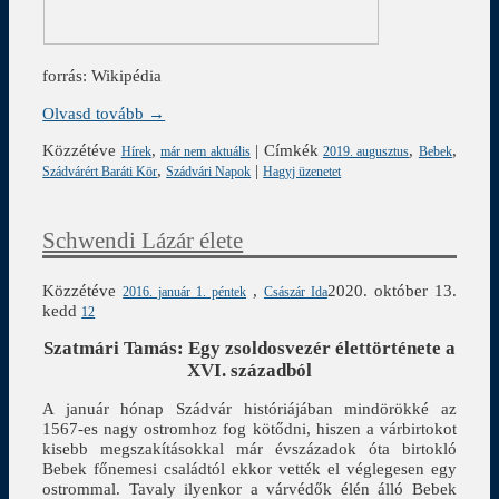
forrás: Wikipédia
Olvasd tovább →
Közzétéve
,
|
Címkék
,
,
Hírek
már nem aktuális
2019. augusztus
Bebek
,
|
Szádvárért Baráti Kör
Szádvári Napok
Hagyj üzenetet
Schwendi Lázár élete
Közzétéve
,
2020. október 13.
2016. január 1. péntek
Császár Ida
kedd
12
Szatmári Tamás: Egy zsoldosvezér élettörténete a
XVI. századból
A január hónap Szádvár históriájában mindörökké az
1567-es nagy ostromhoz fog kötődni, hiszen a várbirtokot
kisebb megszakításokkal már évszázadok óta birtokló
Bebek főnemesi családtól ekkor vették el véglegesen egy
ostrommal. Tavaly ilyenkor a várvédők élén álló Bebek