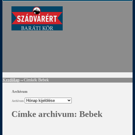
ádvár
d
!
Kezdőlap
→Címkék
Bebek
Archívum
Archívum
Címke archivum:
Bebek