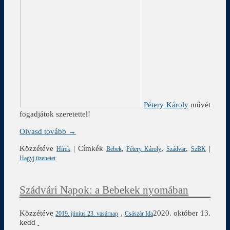
Pétery Károly
művét
fogadjátok szeretettel!
Olvasd tovább →
Közzétéve
|
Címkék
,
,
,
|
Hírek
Bebek
Pétery Károly
Szádvár
SzBK
Hagyj üzenetet
Szádvári Napok: a Bebekek nyomában
Közzétéve
,
2020. október 13.
2019. június 23. vasárnap
Császár Ida
kedd