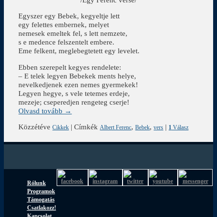
Egyszer egy Bebek, kegyeltje lett
egy felettes embernek, melyet
nemesek emeltek fel, s lett nemzete,
s e medence felszentelt embere.
Eme felkent, meglebegtetett egy levelet.
Ebben szerepelt kegyes rendelete:
– E telek legyen Bebekek ments helye,
nevelkedjenek ezen nemes gyermekek!
Legyen hegye, s vele tetemes erdeje,
mezeje; cseperedjen rengeteg cserje!
Olvasd tovább →
Közzétéve
|
Címkék
,
,
|
Cikkek
Albert Ferenc
Bebek
vers
1
Válasz
Rólunk
Programok
Támogatás
Csatlakozz!
Kapcsolat