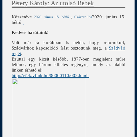
Pétery Károly: Az utolsó Bebek
Közzétéve
,
2020. június 15.
2020. június 15. hétfő
Császár Ida
hétfő
Kedves barátaink!
Volt már rá korábban is példa, hogy reformkori,
Szádvárhoz kapcsolódó írást osztottunk meg, a
Szádvári
regét
.
Ezúttal egy kicsit később, 1877-ben megjelent műre
leltünk, egy három kötetes regényre, amely az alábbi
linken érhető el:
http://vfek.vfmk.hu/00000110/002.html