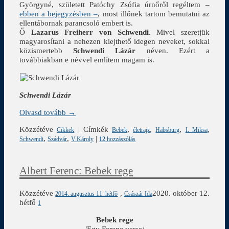
Györgyné, született Patóchy Zsófia úrnőről regéltem –
ebben a bejegyzésben –
, most illőnek tartom bemutatni az
ellentábornak parancsoló embert is.
Ő
Lazarus Freiherr von Schwendi
. Mivel szeretjük
magyarosítani a nehezen kiejthető idegen neveket, sokkal
közismertebb
Schwendi Lázár
néven. Ezért a
továbbiakban e névvel említem magam is.
Schwendi Lázár
Olvasd tovább →
Közzétéve
|
Címkék
,
,
,
,
Cikkek
Bebek
életrajz
Habsburg
I. Miksa
,
,
|
Schwendi
Szádvár
V.Károly
12
hozzászólás
Albert Ferenc: Bebek rege
Közzétéve
,
2020. október 12.
2014. augusztus 11. hétfő
Császár Ida
hétfő
1
Bebek rege
/Egy Ferenc verse/