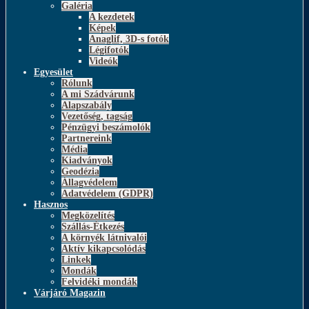
Galéria
A kezdetek
Képek
Anaglif, 3D-s fotók
Légifotók
Videók
Egyesület
Rólunk
A mi Szádvárunk
Alapszabály
Vezetőség, tagság
Pénzügyi beszámolók
Partnereink
Média
Kiadványok
Geodézia
Állagvédelem
Adatvédelem (GDPR)
Hasznos
Megközelítés
Szállás-Étkezés
A környék látnivalói
Aktív kikapcsolódás
Linkek
Mondák
Felvidéki mondák
Várjáró Magazin