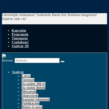
↓
Üdvözöljük oldalunkon! Szádvárért Baráti Kör
Kellemes böngészést!
Szádvár ránk vár!
Kapcsolat
Programok
Támogatás
Csatlakozz!
Szádvár 3D
Keresés:
Szádvár
Leírás
Történet
Az utolsó 300 év
Az utolsó Bebek
Metszetek
Alaprajzok
Kutatási jelentések
Publikációk
Régen és most