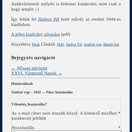
Antikváriumok mélyén is érdemes kutakodni, nem csak a
hegy tetején :-)
Így leltük fel
Jámbor Pál
fenti művét, az eredeti 1844-es
kiadásban.
A teljes kiadvány olvasása
(pdf)
Közzétéve
Címkék
,
,
Hírek
1844
Jámbor Pál
Szádvár rege
állandó link
Bejegyzés navigáció
←
Nőnapi üdvözlet
XXVI. Vármentő Napok
→
Hozzászólások
Szádvár rege – 1844
— Nincs hozzászólás
Vélemény, hozzászólás?
Az e-mail címet nem tesszük közzé.
A kötelező mezőket
*
karakterrel jelöltük
Hozzászólás
*