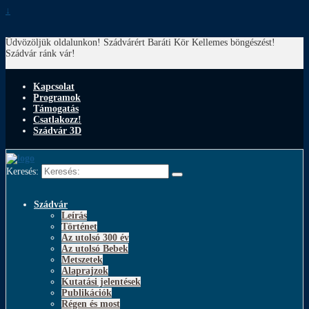
↓
Üdvözöljük oldalunkon! Szádvárért Baráti Kör
Kellemes böngészést!
Szádvár ránk vár!
Kapcsolat
Programok
Támogatás
Csatlakozz!
Szádvár 3D
Keresés:
Szádvár
Leírás
Történet
Az utolsó 300 év
Az utolsó Bebek
Metszetek
Alaprajzok
Kutatási jelentések
Publikációk
Régen és most