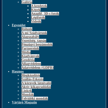
Galéria
A kezdetek
Képek
Anaglif, 3D-s fotók
Légifotók
Videók
Egyesület
Rólunk
A mi Szádvárunk
Alapszabály
Vezetőség, tagság
Pénzügyi beszámolók
Partnereink
Média
Kiadványok
Geodézia
Állagvédelem
Adatvédelem (GDPR)
Hasznos
Megközelítés
Szállás-Étkezés
A környék látnivalói
Aktív kikapcsolódás
Linkek
Mondák
Felvidéki mondák
Várjáró Magazin