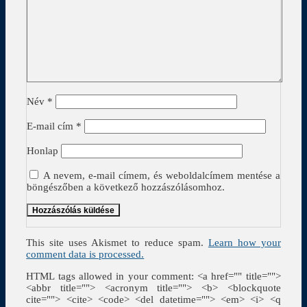
Név
*
E-mail cím
*
Honlap
A nevem, e-mail címem, és weboldalcímem mentése a
böngészőben a következő hozzászólásomhoz.
This site uses Akismet to reduce spam.
Learn how your
comment data is processed.
HTML tags allowed in your comment: <a href="" title="">
<abbr title=""> <acronym title=""> <b> <blockquote
cite=""> <cite> <code> <del datetime=""> <em> <i> <q