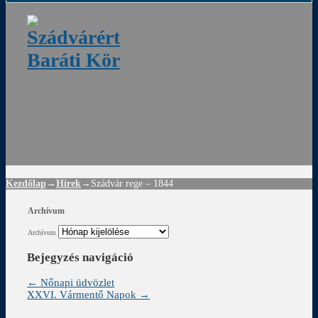
ádvár
d
!
Kezdőlap
→
Hírek
→
Szádvár rege – 1844
Archívum
Archívum
Bejegyzés navigáció
←
Nőnapi üdvözlet
XXVI. Vármentő Napok
→