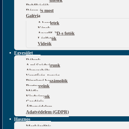
Publikációk
Régen és most
Galéria
A kezdetek
Képek
Anaglif, 3D-s fotók
Légifotók
Videók
Egyesület
Rólunk
A mi Szádvárunk
Alapszabály
Vezetőség, tagság
Pénzügyi beszámolók
Partnereink
Média
Kiadványok
Geodézia
Állagvédelem
Adatvédelem (GDPR)
Hasznos
Megközelítés