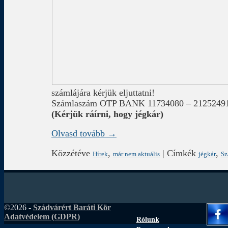
számlájára kérjük eljuttatni!
Számlaszám OTP BANK 11734080 – 2125249
(Kérjük ráírni, hogy jégkár)
Olvasd tovább →
Közzétéve
,
|
Címkék
,
Hírek
már nem aktuális
jégkár
Sz
©2026 -
Szádvárért Baráti Kör
Adatvédelem (GDPR)
Rólunk