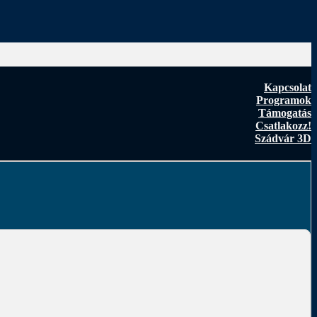
Kapcsolat
Programok
Támogatás
Csatlakozz!
Szádvár 3D