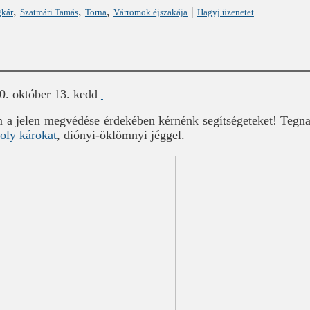
,
,
,
|
gkár
Szatmári Tamás
Torna
Várromok éjszakája
Hagyj üzenetet
0. október 13. kedd
 a jelen megvédése érdekében kérnénk segítségeteket! Tegna
oly károkat
, diónyi-öklömnyi jéggel.