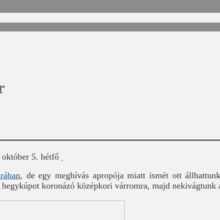
r
 október 5. hétfő
árában
, de egy meghívás apropója miatt ismét ott állhattun
s hegykúpot koronázó középkori várromra, majd nekivágtunk a