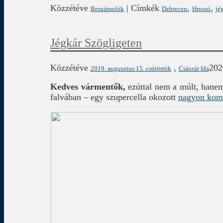
Közzétéve
|
Címkék
,
,
Beszámolók
Debrecen
Hrussó
jé
Jégkár Szögligeten
Közzétéve
,
202
2019. augusztus 15. csütörtök
Császár Ida
Kedves vármentők,
ezúttal nem a múlt, hanem
falvában – egy szupercella okozott
nagyon kom