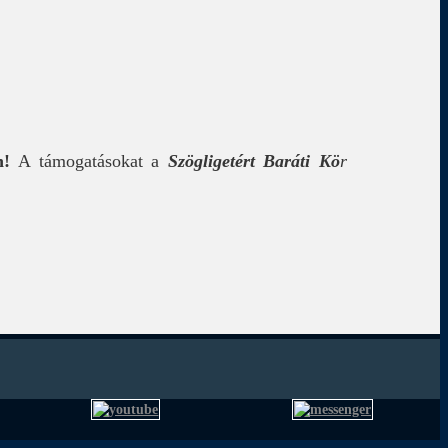
en!
A támogatásokat a
Szögligetért Baráti Kö
r