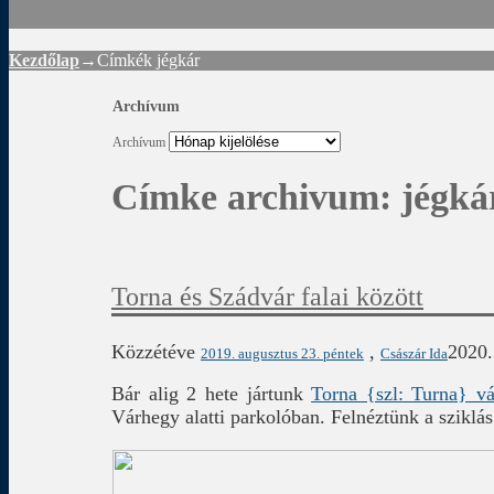
Kezdőlap
→Címkék
jégkár
Archívum
Archívum
Címke archivum:
jégká
Torna és Szádvár falai között
Közzétéve
,
2020.
2019. augusztus 23. péntek
Császár Ida
Bár alig 2 hete jártunk
Torna {szl: Turna} v
Várhegy alatti parkolóban. Felnéztünk a sziklá