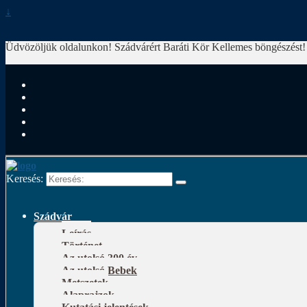
↓
Üdvözöljük oldalunkon! Szádvárért Baráti Kör
Kellemes böngészést!
Keresés:
Szádvár
Leírás
Történet
Az utolsó 300 év
Az utolsó Bebek
Metszetek
Alaprajzok
Kutatási jelentések