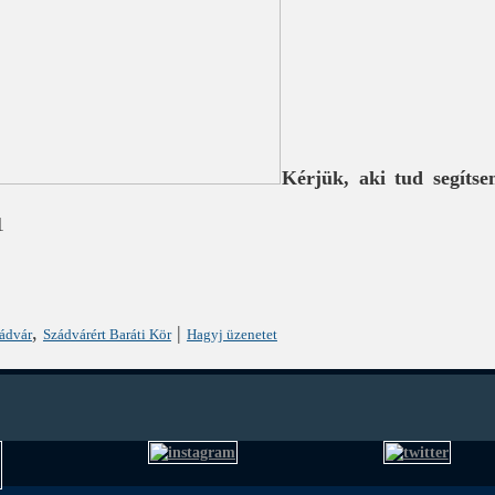
Kérjük, aki tud segíts
1
,
|
ádvár
Szádvárért Baráti Kör
Hagyj üzenetet