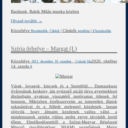
Barátunk, Babik Milán munka közben
Olvasd tovább →
Közzétéve
,
|
Címkék
|
Beszámolók
Cikkek
geodézia
2
hozzászólás
Szíria őrhelye – Margat (I.)
Közzétéve
,
2020. október
2011. december 10. szombat
Császár Ida
14. szerda
8
Várak, lovagok, kincsek és a Szentföld… Damaszkusz
óvárosának keskeny, ám nyüzsgő utcáit járva gyermekkori
ábrándjaim gyakran visszatérő motívumai ötlenek fel
bennem. Miközben érzékszerveim az ismeretlen illatok
sokaságával és a fülledt meleggel küzdenek, lassan
rájövök, hogy álmaim kezdenek valóra válni, a
mindennapok szürke világa pedig egyre távolabb kerül
tőlem. Elmélkedésemből a Szíriai-Magyar Régészeti
Misszió (továbbiakban: SHAM) vezetőjének, Major