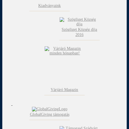
Kiadványaink
Szögliget Község díja
2016
Várjáró Magazin
GlobalGiving támogatás