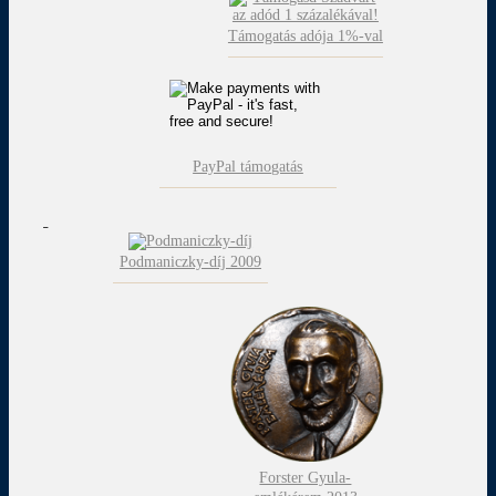
Támogatás adója 1%-val
PayPal támogatás
Podmaniczky-díj 2009
Forster Gyula-