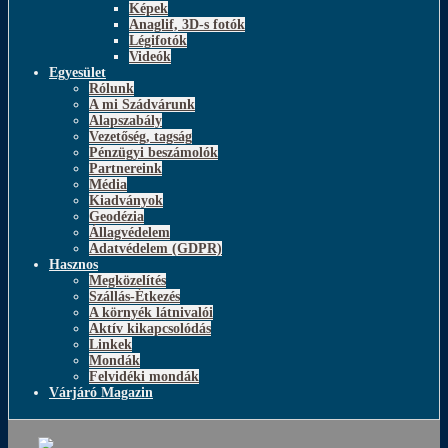
Képek
Anaglif, 3D-s fotók
Légifotók
Videók
Egyesület
Rólunk
A mi Szádvárunk
Alapszabály
Vezetőség, tagság
Pénzügyi beszámolók
Partnereink
Média
Kiadványok
Geodézia
Állagvédelem
Adatvédelem (GDPR)
Hasznos
Megközelítés
Szállás-Étkezés
A környék látnivalói
Aktív kikapcsolódás
Linkek
Mondák
Felvidéki mondák
Várjáró Magazin