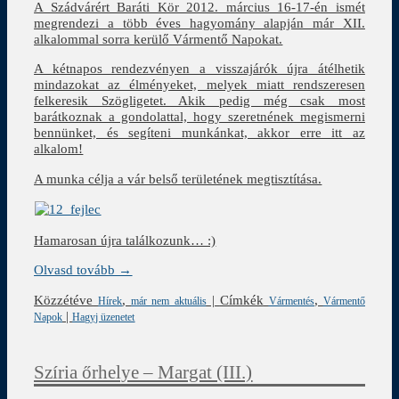
A Szádvárért Baráti Kör 2012. március 16-17-én ismét
megrendezi a több éves hagyomány alapján már XII.
alkalommal sorra kerülő Vármentő Napokat.
A kétnapos rendezvényen a visszajárók újra átélhetik
mindazokat az élményeket, melyek miatt rendszeresen
felkeresik Szögligetet. Akik pedig még csak most
barátkoznak a gondolattal, hogy szeretnének megismerni
bennünket, és segíteni munkánkat, akkor erre itt az
alkalom!
A munka célja a vár belső területének megtisztítása.
Hamarosan újra találkozunk… :)
Olvasd tovább →
Közzétéve
,
|
Címkék
,
Hírek
már nem aktuális
Vármentés
Vármentő
|
Napok
Hagyj üzenetet
Szíria őrhelye – Margat (III.)