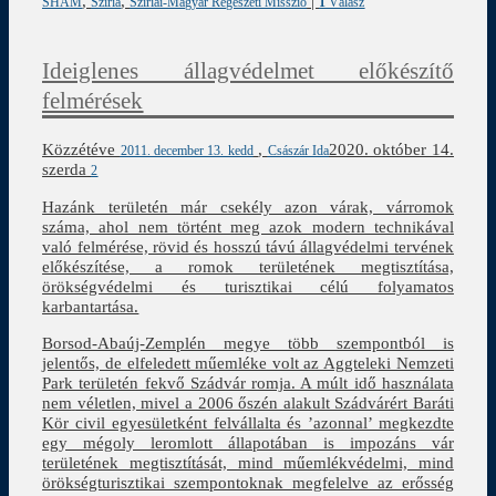
,
,
|
SHAM
Szíria
Szíriai-Magyar Régészeti Misszió
1
Válasz
Ideiglenes állagvédelmet előkészítő
felmérések
Közzétéve
,
2020. október 14.
2011. december 13. kedd
Császár Ida
szerda
2
Hazánk területén már csekély azon várak, várromok
száma, ahol nem történt meg azok modern technikával
való felmérése, rövid és hosszú távú állagvédelmi tervének
előkészítése, a romok területének megtisztítása,
örökségvédelmi és turisztikai célú folyamatos
karbantartása.
Borsod-Abaúj-Zemplén megye több szempontból is
jelentős, de elfeledett műemléke volt az Aggteleki Nemzeti
Park területén fekvő Szádvár romja. A múlt idő használata
nem véletlen, mivel a 2006 őszén alakult Szádvárért Baráti
Kör civil egyesületként felvállalta és ’azonnal’ megkezdte
egy mégoly leromlott állapotában is impozáns vár
területének megtisztítását, mind műemlékvédelmi, mind
örökségturisztikai szempontoknak megfelelve az erősség