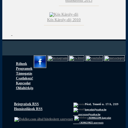
emlékérem 2013
Kós Károly-díj 2010
Rólunk
Programok
Támogatás
Csatlakozz!
Kapcsolat
Oldaltérkép
Bejegyzések RSS
Pécel, Temető u. 17/A, 2119
Hozzászólások RSS
kapcsolat@szadvar.hu
szervezes@szadvar.hu
+36306622290-kapcsolat
+36306219825-szervezés