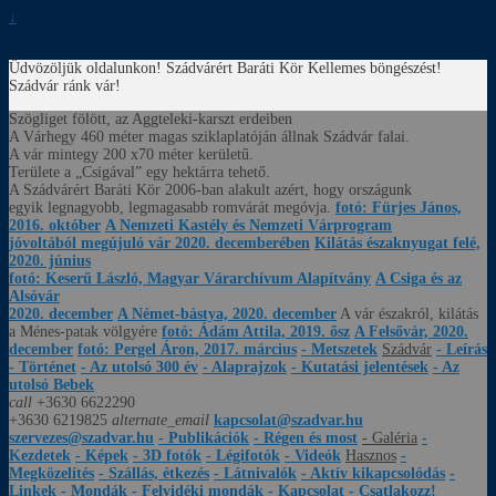
↓
Üdvözöljük oldalunkon! Szádvárért Baráti Kör
Kellemes böngészést!
Szádvár ránk vár!
Szögliget fölött, az Aggteleki-karszt erdeiben
A Várhegy 460 méter magas sziklaplatóján állnak Szádvár falai.
A vár mintegy 200 x70 méter kerületű.
Területe a „Csigával” egy hektárra tehető.
A Szádvárért Baráti Kör 2006-ban alakult azért, hogy országunk
egyik legnagyobb, legmagasabb romvárát megóvja.
fotó: Fürjes János,
2016. október
A Nemzeti Kastély és Nemzeti Várprogram
jóvoltából megújuló vár 2020. decemberében
Kilátás északnyugat felé,
2020. június
fotó: Keserű László, Magyar Várarchívum Alapítvány
A Csiga és az
Alsóvár
2020. december
A Német-bástya, 2020. december
A vár északról, kilátás
a Ménes-patak völgyére
fotó: Ádám Attila, 2019. ősz
A Felsővár, 2020.
december
fotó: Pergel Áron, 2017. március
- Metszetek
Szádvár
- Leírás
- Történet
- Az utolsó 300 év
- Alaprajzok
- Kutatási jelentések
- Az
utolsó Bebek
call
+3630 6622290
+3630 6219825
alternate_email
kapcsolat@szadvar.hu
szervezes@szadvar.hu
- Publikációk
- Régen és most
- Galéria
-
Kezdetek
- Képek
- 3D fotók
- Légifotók
- Videók
Hasznos
-
Megközelítés
- Szállás, étkezés
- Látnivalók
- Aktív kikapcsolódás
-
Linkek
- Mondák
- Felvidéki mondák
- Kapcsolat
- Csatlakozz!