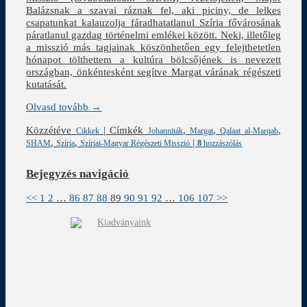
Balázsnak a szavai ráznak fel, aki piciny, de lelkes
csapatunkat kalauzolja fáradhatatlanul Szíria fővárosának
páratlanul gazdag történelmi emlékei között. Neki, illetőleg
a misszió más tagjainak köszönhetően egy felejthetetlen
hónapot tölthettem a kultúra bölcsőjének is nevezett
országban, önkéntesként segítve Margat várának régészeti
kutatását.
Olvasd tovább →
Közzétéve
|
Címkék
,
,
,
Cikkek
Johanniták
Margat
Qalaat al-Marqab
,
,
|
SHAM
Szíria
Szíriai-Magyar Régészeti Misszió
8
hozzászólás
Bejegyzés navigáció
<<
1
2
…
86
87
88
89
90
91
92
…
106
107
>>