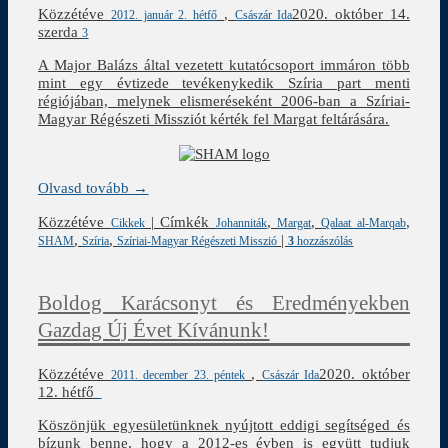
Közzétéve
,
2020. október 14.
2012. január 2. hétfő
Császár Ida
szerda
3
A Major Balázs által vezetett kutatócsoport immáron több
mint egy évtizede tevékenykedik Szíria part menti
régiójában, melynek elismeréseként 2006-ban a Szíriai-
Magyar Régészeti Missziót kérték fel Margat feltárására.
Olvasd tovább →
Közzétéve
|
Címkék
,
,
,
Cikkek
Johanniták
Margat
Qalaat al-Marqab
,
,
|
SHAM
Szíria
Szíriai-Magyar Régészeti Misszió
3
hozzászólás
Boldog Karácsonyt és Eredményekben
Gazdag Új Évet Kívánunk!
Közzétéve
,
2020. október
2011. december 23. péntek
Császár Ida
12. hétfő
Köszönjük egyesületünknek nyújtott eddigi segítséged és
bízunk benne, hogy a 2012-es évben is együtt tudjuk