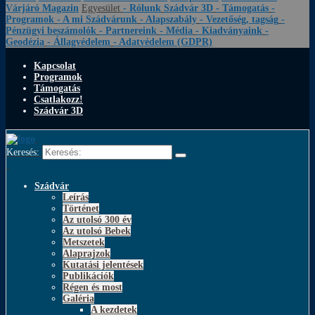
Várjáró Magazin
Egyesület
- Rólunk
Szádvár 3D
- Támogatás
-
Programok
- A mi Szádvárunk
- Alapszabály
- Vezetőség, tagság
-
Pénzügyi beszámolók
- Partnereink
- Média
- Kiadványaink
-
Geodézia
- Állagvédelem
- Adatvédelem (GDPR)
Kapcsolat
Programok
Támogatás
Csatlakozz!
Szádvár 3D
Keresés:
Szádvár
Leírás
Történet
Az utolsó 300 év
Az utolsó Bebek
Metszetek
Alaprajzok
Kutatási jelentések
Publikációk
Régen és most
Galéria
A kezdetek