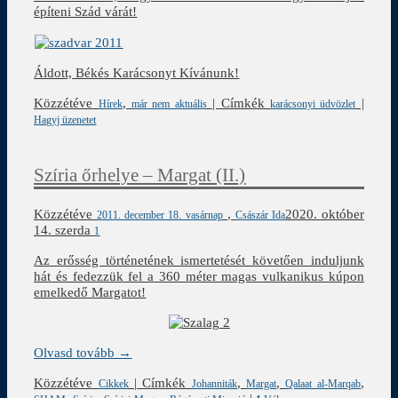
építeni Szád várát!
Áldott, Békés Karácsonyt Kívánunk!
Közzétéve
,
|
Címkék
|
Hírek
már nem aktuális
karácsonyi üdvözlet
Hagyj üzenetet
Szíria őrhelye – Margat (II.)
Közzétéve
,
2020. október
2011. december 18. vasárnap
Császár Ida
14. szerda
1
Az erősség történetének ismertetését követően induljunk
hát és fedezzük fel a 360 méter magas vulkanikus kúpon
emelkedő Margatot!
Olvasd tovább →
Közzétéve
|
Címkék
,
,
,
Cikkek
Johanniták
Margat
Qalaat al-Marqab