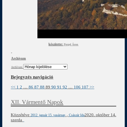
készítette:
Pergel Áron
Archívum
Archívum
Bejegyzés navigáció
<<
1
2
…
86
87
88
89
90
91
92
…
106
107
>>
XII. Vármentő Napok
Közzétéve
,
2020. október 14.
2012. január 15. vasárnap
Császár Ida
szerda