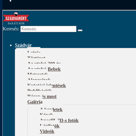
Keresés:
Szádvár
Leírás
Történet
Az utolsó 300 év
Az utolsó Bebek
Metszetek
Alaprajzok
Kutatási jelentések
Publikációk
Régen és most
Galéria
A kezdetek
Képek
Anaglif, 3D-s fotók
Légifotók
Videók