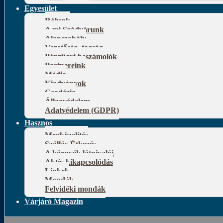
Egyesület
Rólunk
A mi Szádvárunk
Alapszabály
Vezetőség, tagság
Pénzügyi beszámolók
Partnereink
Média
Kiadványok
Geodézia
Állagvédelem
Adatvédelem (GDPR)
Hasznos
Megközelítés
Szállás-Étkezés
A környék látnivalói
Aktív kikapcsolódás
Linkek
Mondák
Felvidéki mondák
Várjáró Magazin