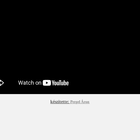
készítette:
Pergel Áron