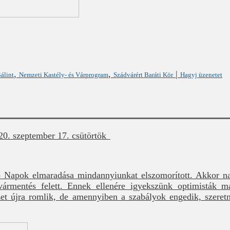
,
,
|
álint
Nemzeti Kastély- és Várprogram
Szádvárért Baráti Kör
Hagyj üzenetet
20. szeptember 17. csütörtök
ő Napok elmaradása mindannyiunkat elszomorított. Akkor na
vármentés felett. Ennek ellenére igyekszünk optimisták ma
lyzet újra romlik, de amennyiben a szabályok engedik, szer