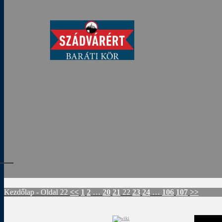
Rád
Kezdőlap
- Oldal 22
<<
1
2
…
20
21
22
23
24
…
106
107
>>