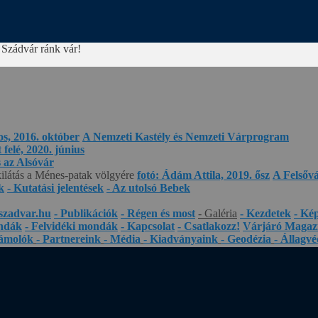
 Szádvár ránk vár!
os, 2016. október
A Nemzeti Kastély és Nemzeti Várprogram
felé, 2020. június
s az Alsóvár
kilátás a Ménes-patak völgyére
fotó: Ádám Attila, 2019. ősz
A Felsőv
k
- Kutatási jelentések
- Az utolsó Bebek
szadvar.hu
- Publikációk
- Régen és most
- Galéria
- Kezdetek
- Ké
ndák
- Felvidéki mondák
- Kapcsolat
- Csatlakozz!
Várjáró Magaz
zámolók
- Partnereink
- Média
- Kiadványaink
- Geodézia
- Állagv