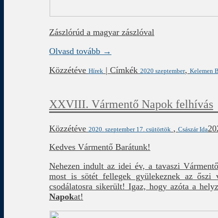
Zászlórúd a magyar zászlóval
Olvasd tovább →
Közzétéve
|
Címkék
,
Hírek
2020 szeptember
Kelemen B
XXVIII. Vármentő Napok felhívás
Közzétéve
,
20
2020. szeptember 17. csütörtök
Császár Ida
Kedves Vármentő Barátunk!
Nehezen indult az idei év, a tavaszi Várment
most is sötét fellegek gyülekeznek az őszi 
csodálatosra sikerült! Igaz, hogy azóta a he
Napok
at!