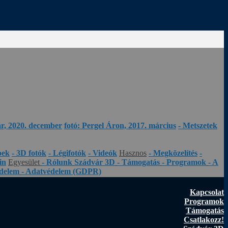
ár, 2020. december
fotó: Pergel Áron, 2017. március
- Metszetek
pek
- 3D fotók
- Légifotók
- Videók
Hasznos
- Megközelítés
-
in
Egyesület
- Rólunk
Szádvár 3D
- Támogatás
- Programok
- A
édelem
- Adatvédelem (GDPR)
Kapcsolat
Programok
Támogatás
Csatlakozz!