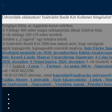
↓
Üdvözöljük oldalunkon! Szádvárért Baráti Kör
Kellemes böngészést!
Szögliget fölött, az Aggteleki-karszt erdeiben
A Várhegy 460 méter magas sziklaplatóján állnak Szádvár falai.
A vár mintegy 200 x70 méter kerületű.
Területe a „Csigával” egy hektárra tehető.
A Szádvárért Baráti Kör 2006-ban alakult azért, hogy országunk
egyik legnagyobb, legmagasabb romvárát megóvja.
fotó: Fürjes Ján
jóvoltából megújuló vár 2020. decemberében
Kilátás északnyugat 
fotó: Keserű László, Magyar Várarchívum Alapítvány
A Csiga é
2020. december
A Német-bástya, 2020. december
A vár északról, 
Szádvár
- Leírás
- Történet
- Az utolsó 300 év
- Alaprajzo
call
+3630 6622290
+3630 6219825
alternate_email
kapcsolat@szadvar.hu
szervezes@
Szállás, étkezés
- Látnivalók
- Aktív kikapcsolódás
- Linkek
- Mo
mi Szádvárunk
- Alapszabály
- Vezetőség, tagság
- Pénzügyi bes