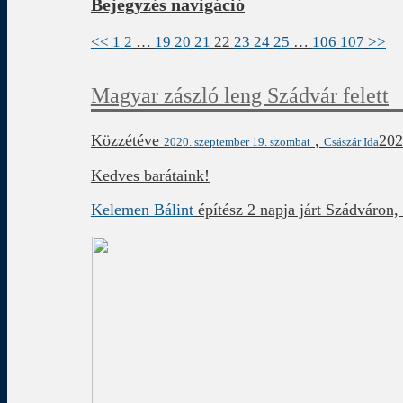
Bejegyzés navigáció
<<
1
2
…
19
20
21
22
23
24
25
…
106
107
>>
Magyar zászló leng Szádvár felett
Közzétéve
,
202
2020. szeptember 19. szombat
Császár Ida
Kedves barátaink!
Kelemen Bálint
építész 2 napja járt Szádváron,