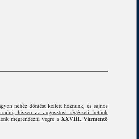
gyon nehéz döntést kellett hoznunk, és sajnos
radni, hiszen az augusztusi régészeti hetünk
etnénk megrendezni végre a
XXVIII. Vármentő