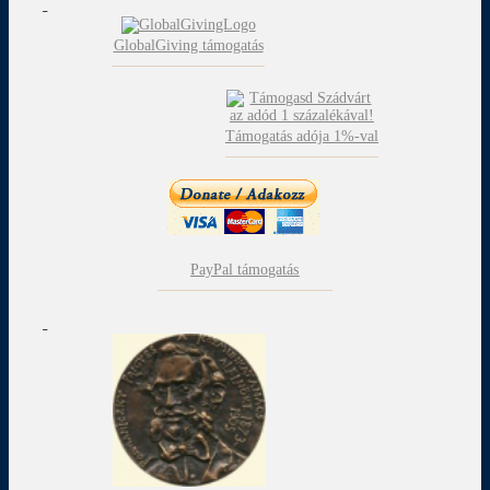
GlobalGiving támogatás
Támogatás adója 1%-val
PayPal támogatás