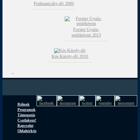
Podmaniczky-díj 2009
Forster Gyula-
emlékérem 2013
Kós Károly-díj 2010
Rólunk
Programok
Támogatás
Csatlakozz!
Kapcsolat
Oldaltérkép