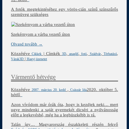
A fotók megtekintéséhez egy vörös-cián színű színszűrős
szemüveg szükséges
Szekérnyom a várba vezető úton
Olvasd tovább →
Közzétéve
|
Címkék
,
,
,
,
,
Cikkek
3D
anaglif
fotó
Szádvár
Térhatású
|
Várak3D
Hagyj üzenetet
Vármentő hétvége
Közzétéve
,
2020. október 5.
2007. március 20. kedd
Császár Ida
hétfő
Azon vívódom már órák óta, hogy is kezdjek neki… mert
ugye mindenki a saját gyermekét dicséri a nyilvánosság
előtt a legkevésbé, még ha a legbüszkébb is rá.
Talán így… Magyarország északkeleti részén fekvő