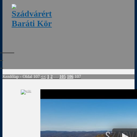
ádvár
d
!
Kezdőlap
- Oldal 107
<<
1
2
…
105
106
107