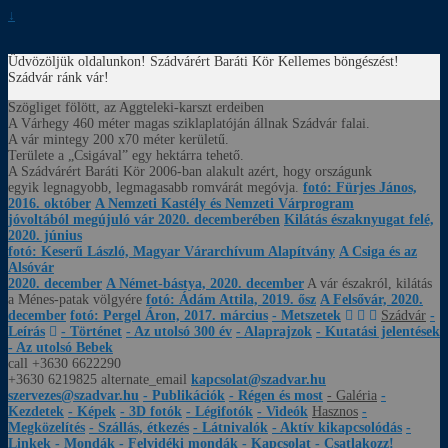
↓
Üdvözöljük oldalunkon! Szádvárért Baráti Kör
Kellemes böngészést!
Szádvár ránk vár!
Szögliget fölött, az Aggteleki-karszt erdeiben
A Várhegy 460 méter magas sziklaplatóján állnak Szádvár falai.
A vár mintegy 200 x70 méter kerületű.
Területe a „Csigával” egy hektárra tehető.
A Szádvárért Baráti Kör 2006-ban alakult azért, hogy országunk
egyik legnagyobb, legmagasabb romvárát megóvja.
fotó: Fürjes János,
2016. október
A Nemzeti Kastély és Nemzeti Várprogram
jóvoltából megújuló vár 2020. decemberében
Kilátás északnyugat felé,
2020. június
fotó: Keserű László, Magyar Várarchívum Alapítvány
A Csiga és az
Alsóvár
2020. december
A Német-bástya, 2020. december
A vár északról, kilátás
a Ménes-patak völgyére
fotó: Ádám Attila, 2019. ősz
A Felsővár, 2020.
december
fotó: Pergel Áron, 2017. március
- Metszetek
Szádvár
-
Leírás
- Történet
- Az utolsó 300 év
- Alaprajzok
- Kutatási jelentések
- Az utolsó Bebek
call
+3630 6622290
+3630 6219825
alternate_email
kapcsolat@szadvar.hu
szervezes@szadvar.hu
- Publikációk
- Régen és most
- Galéria
-
Kezdetek
- Képek
- 3D fotók
- Légifotók
- Videók
Hasznos
-
Megközelítés
- Szállás, étkezés
- Látnivalók
- Aktív kikapcsolódás
-
Linkek
- Mondák
- Felvidéki mondák
- Kapcsolat
- Csatlakozz!