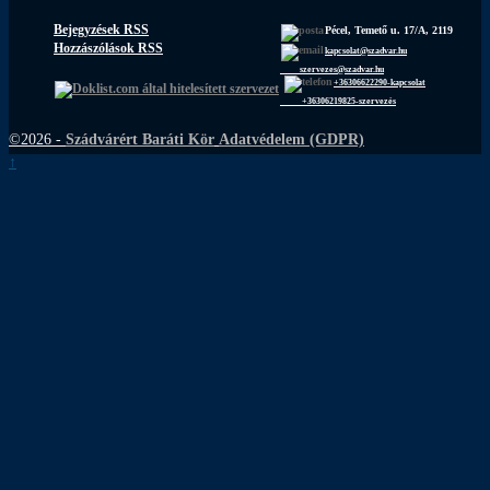
Bejegyzések RSS
Pécel, Temető u. 17/A, 2119
Hozzászólások RSS
kapcsolat@szadvar.hu
szervezes@szadvar.hu
+36306622290-kapcsolat
+36306219825-szervezés
©2026 -
Szádvárért Baráti Kör
Adatvédelem (GDPR)
↑