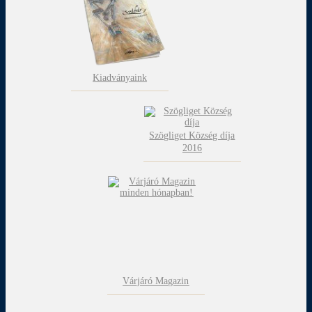
Kiadványaink
Szögliget Község díja
2016
Várjáró Magazin