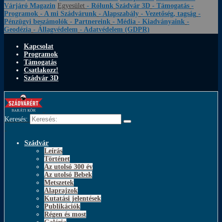
Várjáró Magazin
Egyesület
- Rólunk
Szádvár 3D
- Támogatás
-
Programok
- A mi Szádvárunk
- Alapszabály
- Vezetőség, tagság
-
Pénzügyi beszámolók
- Partnereink
- Média
- Kiadványaink
-
Geodézia
- Állagvédelem
- Adatvédelem (GDPR)
Kapcsolat
Programok
Támogatás
Csatlakozz!
Szádvár 3D
Keresés:
Szádvár
Leírás
Történet
Az utolsó 300 év
Az utolsó Bebek
Metszetek
Alaprajzok
Kutatási jelentések
Publikációk
Régen és most