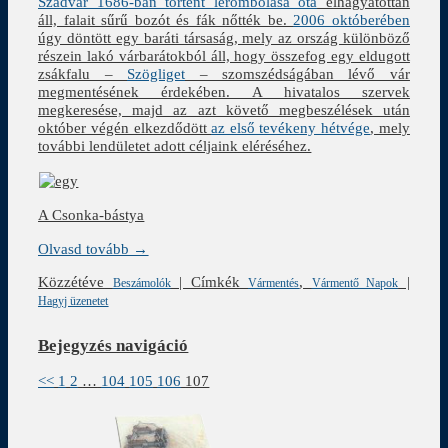
Szádvár 1686-ban történt lerombolása óta
elhagyatottan
áll, falait sűrű bozót és fák nőtték be.
2006 októberében
úgy döntött egy baráti társaság, mely az ország különböző
részein lakó várbarátokból áll, hogy összefog egy eldugott
zsákfalu –
Szögliget
– szomszédságában lévő vár
megmentésének érdekében. A hivatalos szervek
megkeresése, majd az azt követő megbeszélések után
október végén elkezdődött
az első tevékeny hétvége
, mely
további lendületet adott céljaink eléréséhez.
A Csonka-bástya
Olvasd tovább →
Közzétéve
|
Címkék
,
|
Beszámolók
Vármentés
Vármentő Napok
Hagyj üzenetet
Bejegyzés navigáció
<<
1
2
…
104
105
106
107