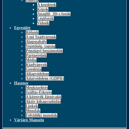
Galéria
A kezdetek
Képek
Anaglif, 3D-s fotók
Légifotók
Videók
Egyesület
Rólunk
A mi Szádvárunk
Alapszabály
Vezetőség, tagság
Pénzügyi beszámolók
Partnereink
Média
Kiadványok
Geodézia
Állagvédelem
Adatvédelem (GDPR)
Hasznos
Megközelítés
Szállás-Étkezés
A környék látnivalói
Aktív kikapcsolódás
Linkek
Mondák
Felvidéki mondák
Várjáró Magazin