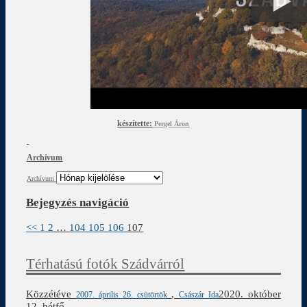
készítette:
Pergel Áron
Archívum
Archívum
Bejegyzés navigáció
<<
1
2
…
104
105
106
107
Térhatású fotók Szádvárról
Közzétéve
,
2020. október
2007. április 26. csütörtök
Császár Ida
12. hétfő