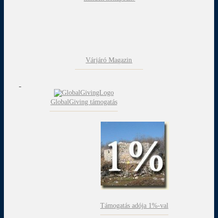
Várjáró Magazin
GlobalGiving támogatás
Támogatás adója 1%-val