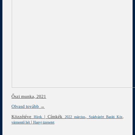
Őszi munka, 2021
Olvasd tovább →
Közzétéve
|
Címkék
,
,
Hírek
2022 március
Szádvárért Baráti Kör
|
vármentő hét
Hagyj üzenetet