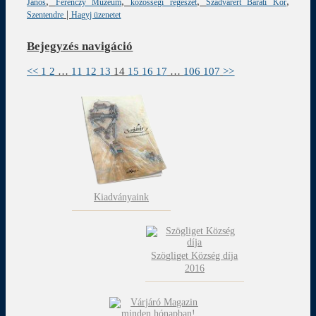
,
,
,
,
János
Ferenczy Múzeum
közösségi régészet
Szádvárért Baráti Kör
|
Szentendre
Hagyj üzenetet
Bejegyzés navigáció
<<
1
2
…
11
12
13
14
15
16
17
…
106
107
>>
Kiadványaink
Szögliget Község díja
2016