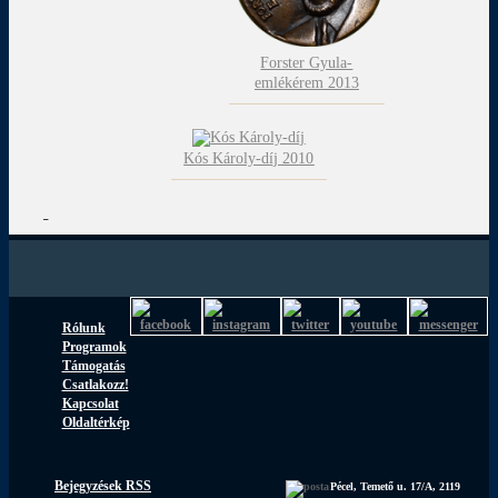
Forster Gyula-
emlékérem 2013
Kós Károly-díj 2010
Rólunk
Programok
Támogatás
Csatlakozz!
Kapcsolat
Oldaltérkép
Bejegyzések RSS
Pécel, Temető u. 17/A, 2119