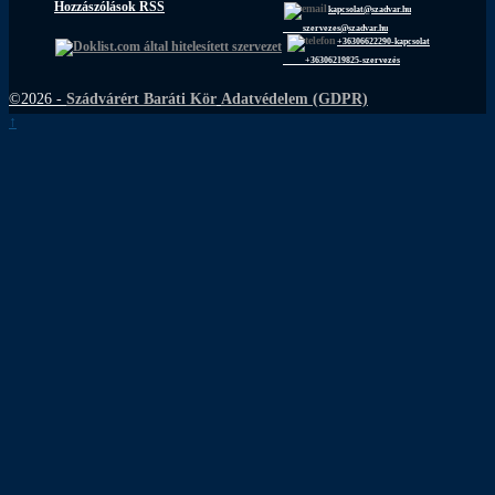
Hozzászólások RSS
kapcsolat@szadvar.hu
szervezes@szadvar.hu
+36306622290-kapcsolat
+36306219825-szervezés
©2026 -
Szádvárért Baráti Kör
Adatvédelem (GDPR)
↑