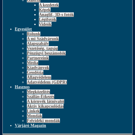
Galéria
A kezdetek
Képek
Anaglif, 3D-s fotók
Légifotók
Videók
Egyesület
Rólunk
A mi Szádvárunk
Alapszabály
Vezetőség, tagság
Pénzügyi beszámolók
Partnereink
Média
Kiadványok
Geodézia
Állagvédelem
Adatvédelem (GDPR)
Hasznos
Megközelítés
Szállás-Étkezés
A környék látnivalói
Aktív kikapcsolódás
Linkek
Mondák
Felvidéki mondák
Várjáró Magazin