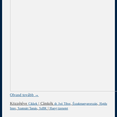
Olvasd tovább →
Közzétéve
|
Címkék
,
,
Cikkek
dr. Joó Tibor
Északmagyarország
Hajdu
,
,
|
Imre
Szatmári Tamás
SzBK
Hagyj üzenetet