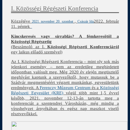
I. Közösségi Régészeti Konferencia
Közzétéve
,
2022. február
2021. november 20. szombat
Császár Ida
11. péntek
Kincskeresés vagy sírrablás? A fémkeresőtől a
Közösségi Régészetig
(Beszámoló az I.
Közösségi Régészeti Konferenciáról
egy laikus előadó szemével)
Az I. Közösségi Régészeti Konferencia – mint oly sok más
jelenkori esemény – nem az eredetileg meghirdetett
időpontban valósult meg. Még 2020 év elején megtisztelő
meghívást kaptunk a szervezőktől, hogy mutassuk be a
Szádvár megmentéséért végzett munkánkat, egyesületünk
eredményeit. A
Ferenczy Múzeum Centrum
és a
Közösségi
Régészeti Egyesület (KRE)
végül több mint 1,5 évvel
később, 2021. november 12-13-án tartotta meg a
konferenciát a szentendrei Városházán, még mindig a
vírushelyzet árnyékában és egész nap maszkot viselő
résztvevőkkel.