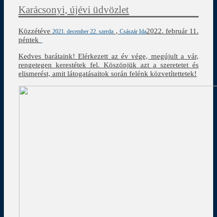
Karácsonyi, újévi üdvözlet
Közzétéve
,
2022. február 11.
2021. december 22. szerda
Császár Ida
péntek
Kedves barátaink! Elérkezett az év vége, megújult a vár,
rengetegen kerestétek fel. Köszönjük azt a szeretetet és
elismerést, amit látogatásaitok során felénk közvetítettetek!