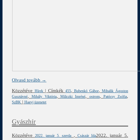
Olvasd tovább →
Közzétéve
|
Címkék
,
,
Hírek
455
Bubenkó Gábor
Mihalik Ágoston
,
,
,
,
,
Gusztávné
Mihály Viktória
Miliczki Imréné
ostrom
Patócsy Zsófia
|
SzBK
Hagyj üzenetet
Gyászhír
Közzétéve
,
2022. január 5.
2022. január 5. szerda
Császár Ida