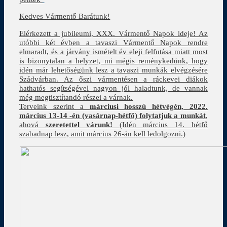
Kedves Vármentő Barátunk!
Elérkezett a jubileumi, XXX. Vármentő Napok ideje! Az
utóbbi két évben a tavaszi Vármentő Napok rendre
elmaradt, és a járvány ismételt év eleji felfutása miatt most
is bizonytalan a helyzet, mi mégis reménykedünk, hogy
idén már lehetőségünk lesz a tavaszi munkák elvégzésére
Szádvárban. Az őszi vármentésen a ráckevei diákok
hathatós segítségével nagyon jól haladtunk, de vannak
még megtisztítandó részei a várnak.
Terveink szerint a
márciusi hosszú hétvégén, 2022.
március 13-14 -én (vasárnap-hétfő) folytatjuk a munkát
,
ahová
szeretettel várunk!
(Idén március 14. hétfő
szabadnap lesz, amit március 26-án kell ledolgozni.)