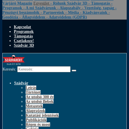
Várjáró Magazin
Egyesület
- Rólunk
Szádvár 3D
- Támogatás
-
Programok
- A mi Szádvárunk
- Alapszabály
- Vezetőség, tagság
-
Pénzügyi beszámolók
- Partnereink
- Média
- Kiadványaink
-
Geodézia
- Állagvédelem
- Adatvédelem (GDPR)
Kapcsolat
Programok
Támogatás
Csatlakozz!
Szádvár 3D
Keresés:
Szádvár
Leírás
Történet
Az utolsó 300 év
Az utolsó Bebek
Metszetek
Alaprajzok
Kutatási jelentések
Publikációk
Régen és most