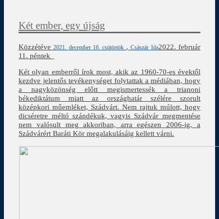
Két ember, egy újság
Közzétéve
,
2022. február
2021. december 16. csütörtök
Császár Ida
11. péntek
Két olyan emberről írok most, akik az 1960-70-es évektől
kezdve jelentős tevékenységet folytattak a médiában, hogy
a nagyközönség előtt megismertessék a trianoni
békediktátum miatt az országhatár szélére szorult
középkori műemléket, Szádvárt. Nem rajtuk múlott, hogy
dicséretre méltó szándékuk, vagyis Szádvár megmentése
nem valósult meg akkoriban, arra egészen 2006-ig, a
Szádvárért Baráti Kör megalakulásáig kellett várni.