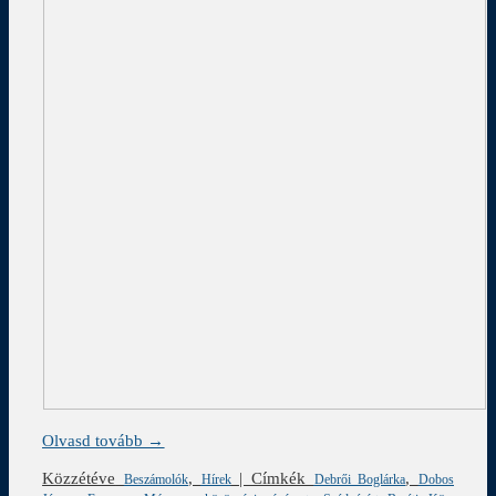
Olvasd tovább →
Közzétéve
,
|
Címkék
,
Beszámolók
Hírek
Debrői Boglárka
Dobos