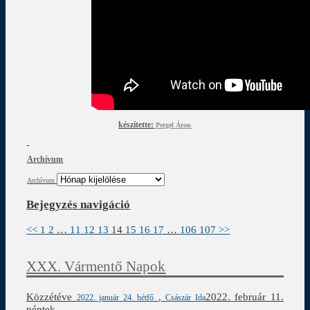
készítette:
Pergel Áron
Archívum
Archívum
Bejegyzés navigáció
<<
1
2
…
11
12
13
14
15
16
17
…
106
107
>>
XXX. Vármentő Napok
Közzétéve
,
2022. február 11.
2022. január 24. hétfő
Császár Ida
péntek