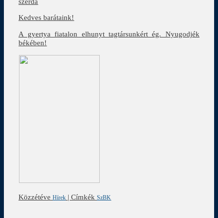
szerda
Kedves barátaink!
A gyertya fiatalon elhunyt tagtársunkért ég. Nyugodjék
békében!
Közzétéve
|
Címkék
Hírek
SzBK