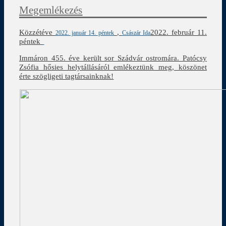
Megemlékezés
Közzétéve
,
2022. február 11.
2022. január 14. péntek
Császár Ida
péntek
Immáron 455. éve került sor Szádvár ostromára. Patócsy
Zsófia hősies helytállásáról emlékeztünk meg, köszönet
érte szögligeti tagtársainknak!