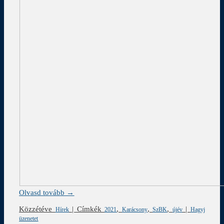
Olvasd tovább →
Közzétéve
|
Címkék
,
,
,
|
Hírek
2021
Karácsony
SzBK
újév
Hagyj
üzenetet