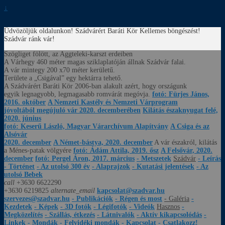
↓
Üdvözöljük oldalunkon! Szádvárért Baráti Kör
Kellemes böngészést!
Szádvár ránk vár!
Szögliget fölött, az Aggteleki-karszt erdeiben
A Várhegy 460 méter magas sziklaplatóján állnak Szádvár falai.
A vár mintegy 200 x70 méter kerületű.
Területe a „Csigával” egy hektárra tehető.
A Szádvárért Baráti Kör 2006-ban alakult azért, hogy országunk
egyik legnagyobb, legmagasabb romvárát megóvja.
fotó: Fürjes János,
2016. október
A Nemzeti Kastély és Nemzeti Várprogram
jóvoltából megújuló vár 2020. decemberében
Kilátás északnyugat felé,
2020. június
fotó: Keserű László, Magyar Várarchívum Alapítvány
A Csiga és az
Alsóvár
2020. december
A Német-bástya, 2020. december
A vár északról, kilátás
a Ménes-patak völgyére
fotó: Ádám Attila, 2019. ősz
A Felsővár, 2020.
december
fotó: Pergel Áron, 2017. március
- Metszetek
Szádvár
- Leírás
- Történet
- Az utolsó 300 év
- Alaprajzok
- Kutatási jelentések
- Az
utolsó Bebek
call
+3630 6622290
+3630 6219825
alternate_email
kapcsolat@szadvar.hu
szervezes@szadvar.hu
- Publikációk
- Régen és most
- Galéria
-
Kezdetek
- Képek
- 3D fotók
- Légifotók
- Videók
Hasznos
-
Megközelítés
- Szállás, étkezés
- Látnivalók
- Aktív kikapcsolódás
-
Linkek
- Mondák
- Felvidéki mondák
- Kapcsolat
- Csatlakozz!