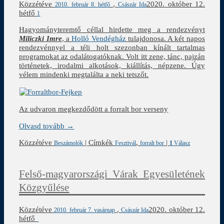
Közzétéve
,
2020. október 12.
2010. február 8. hétfő
Császár Ida
hétfő
1
Hagyományteremtő céllal hirdette meg a rendezvényt
Miliczki Imre
, a
Holló Vendégház
tulajdonosa. A két napos
rendezvénnyel a téli holt szezonban kínált tartalmas
programokat az odalátogatóknak. Volt itt zene, tánc, pajzán
történetek, irodalmi alkotások, kiállítás, népzene. Úgy
vélem mindenki megtalálta a neki tetszőt.
Az udvaron megkezdődött a forralt bor verseny
Olvasd tovább →
Közzétéve
|
Címkék
,
|
Beszámolók
Fesztivál
forralt bor
1
Válasz
Felső-magyarországi Várak Egyesületének
Közgyűlése
Közzétéve
,
2020. október 12.
2010. február 7. vasárnap
Császár Ida
hétfő