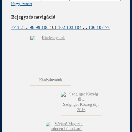
Hagyj üzenetet
Bejegyzés navigáció
<<
1
2
…
98
99
100
101
102
103
104
…
106
107
>>
Kiadványaink
Szögliget Község díja
2016