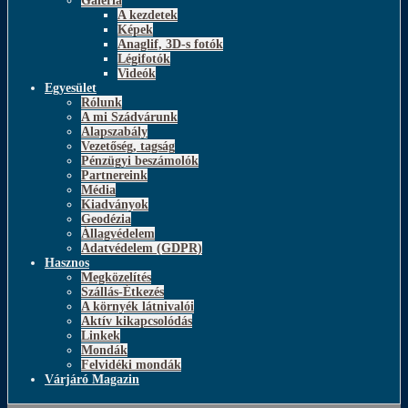
Galéria
A kezdetek
Képek
Anaglif, 3D-s fotók
Légifotók
Videók
Egyesület
Rólunk
A mi Szádvárunk
Alapszabály
Vezetőség, tagság
Pénzügyi beszámolók
Partnereink
Média
Kiadványok
Geodézia
Állagvédelem
Adatvédelem (GDPR)
Hasznos
Megközelítés
Szállás-Étkezés
A környék látnivalói
Aktív kikapcsolódás
Linkek
Mondák
Felvidéki mondák
Várjáró Magazin