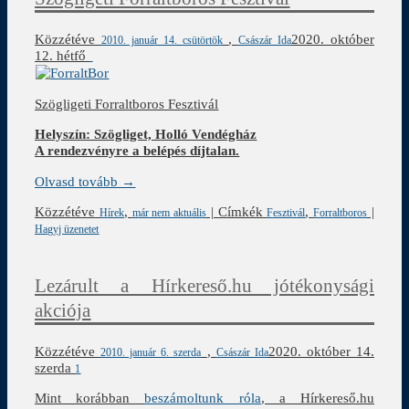
Közzétéve
,
2020. október
2010. január 14. csütörtök
Császár Ida
12. hétfő
Szögligeti Forraltboros Fesztivál
Helyszín: Szögliget, Holló Vendégház
A rendezvényre a belépés díjtalan.
Olvasd tovább →
Közzétéve
,
|
Címkék
,
|
Hírek
már nem aktuális
Fesztivál
Forraltboros
Hagyj üzenetet
Lezárult a Hírkereső.hu jótékonysági
akciója
Közzétéve
,
2020. október 14.
2010. január 6. szerda
Császár Ida
szerda
1
Mint korábban
beszámoltunk róla
, a Hírkereső.hu