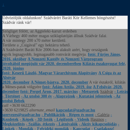
↓
Üdvözöljük oldalunkon! Szádvárért Baráti Kör
Kellemes böngészést!
Szádvár ránk vár!
Szögliget fölött, az Aggteleki-karszt erdeiben
A Várhegy 460 méter magas sziklaplatóján állnak Szádvár falai.
A vár mintegy 200 x70 méter kerületű.
Területe a „Csigával” egy hektárra tehető.
A Szádvárért Baráti Kör 2006-ban alakult azért, hogy országunk
egyik legnagyobb, legmagasabb romvárát megóvja.
fotó: Fürjes János,
2016. október
A Nemzeti Kastély és Nemzeti Várprogram
jóvoltából megújuló vár 2020. decemberében
Kilátás északnyugat felé,
2020. június
fotó: Keserű László, Magyar Várarchívum Alapítvány
A Csiga és az
Alsóvár
2020. december
A Német-bástya, 2020. december
A vár északról, kilátás
a Ménes-patak völgyére
fotó: Ádám Attila, 2019. ősz
A Felsővár, 2020.
december
fotó: Pergel Áron, 2017. március
- Metszetek
Szádvár
- Leírás
- Történet
- Az utolsó 300 év
- Alaprajzok
- Kutatási jelentések
- Az
utolsó Bebek
call
+3630 6622290
+3630 6219825
alternate_email
kapcsolat@szadvar.hu
szervezes@szadvar.hu
- Publikációk
- Régen és most
- Galéria
-
Kezdetek
- Képek
- 3D fotók
- Légifotók
- Videók
Hasznos
-
Megközelítés
- Szállás, étkezés
- Látnivalók
- Aktív kikapcsolódás
-
Linkek
- Mondák
- Felvidéki mondák
- Kapcsolat
- Csatlakozz!