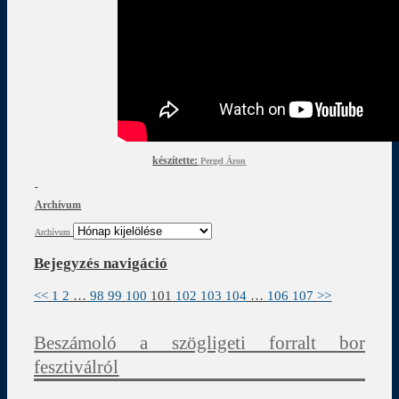
készítette:
Pergel Áron
Archívum
Archívum
Bejegyzés navigáció
<<
1
2
…
98
99
100
101
102
103
104
…
106
107
>>
Beszámoló a szögligeti forralt bor
fesztiválról