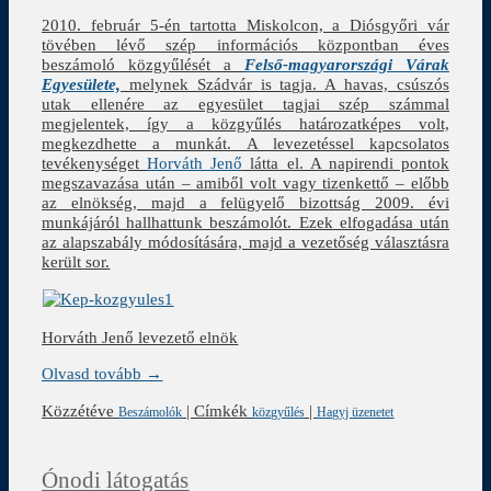
2010. február 5-én tartotta Miskolcon, a Diósgyőri vár
tövében lévő szép információs központban éves
beszámoló közgyűlését a
Felső-magyarországi Várak
Egyesülete,
melynek Szádvár is tagja. A havas, csúszós
utak ellenére az egyesület tagjai szép számmal
megjelentek, így a közgyűlés határozatképes volt,
megkezdhette a munkát. A levezetéssel kapcsolatos
tevékenységet
Horváth Jenő
látta el. A napirendi pontok
megszavazása után – amiből volt vagy tizenkettő – előbb
az elnökség, majd a felügyelő bizottság 2009. évi
munkájáról hallhattunk beszámolót. Ezek elfogadása után
az alapszabály módosítására, majd a vezetőség választásra
került sor.
Horváth Jenő levezető elnök
Olvasd tovább →
Közzétéve
|
Címkék
|
Beszámolók
közgyűlés
Hagyj üzenetet
Ónodi látogatás