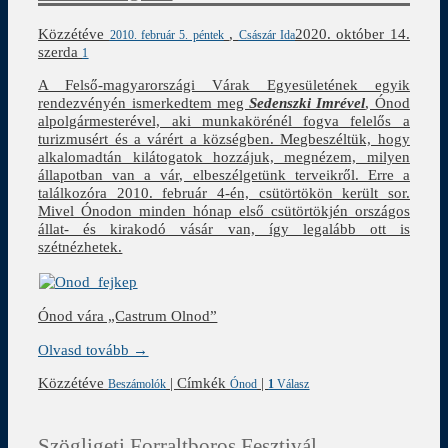
Közzétéve
,
2020. október 14.
2010. február 5. péntek
Császár Ida
szerda
1
A Felső-magyarországi Várak Egyesületének egyik
rendezvényén ismerkedtem meg
Sedenszki Imrével
, Ónod
alpolgármesterével, aki munkakörénél fogva felelős a
turizmusért és a várért a községben. Megbeszéltük, hogy
alkalomadtán kilátogatok hozzájuk, megnézem, milyen
állapotban van a vár, elbeszélgetünk terveikről. Erre a
találkozóra 2010. február 4-én, csütörtökön került sor.
Mivel Ónodon minden hónap első csütörtökjén országos
állat- és kirakodó vásár van, így legalább ott is
szétnézhetek.
Ónod vára „Castrum Olnod”
Olvasd tovább →
Közzétéve
|
Címkék
|
Beszámolók
Ónod
1
Válasz
Szögligeti Forraltboros Fesztivál