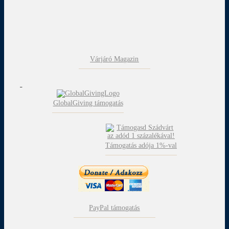
Várjáró Magazin
GlobalGiving támogatás
Támogatás adója 1%-val
PayPal támogatás