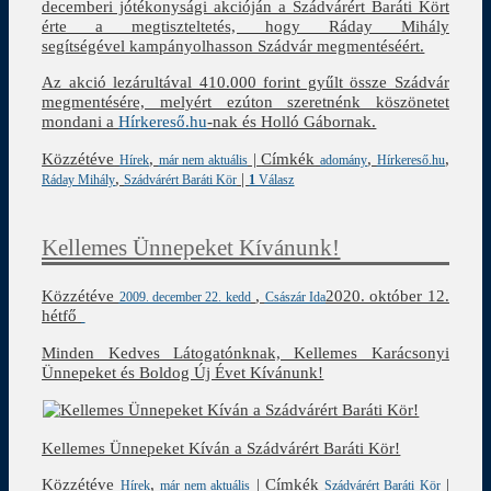
decemberi jótékonysági akcióján a Szádvárért Baráti Kört
érte a megtiszteltetés, hogy Ráday Mihály
segítségével kampányolhasson Szádvár megmentéséért.
Az akció lezárultával 410.000 forint gyűlt össze Szádvár
megmentésére, melyért ezúton szeretnénk köszönetet
mondani a
Hírkereső.hu
-nak és Holló Gábornak.
Közzétéve
,
|
Címkék
,
,
Hírek
már nem aktuális
adomány
Hírkereső.hu
,
|
Ráday Mihály
Szádvárért Baráti Kör
1
Válasz
Kellemes Ünnepeket Kívánunk!
Közzétéve
,
2020. október 12.
2009. december 22. kedd
Császár Ida
hétfő
Minden Kedves Látogatónknak, Kellemes Karácsonyi
Ünnepeket és Boldog Új Évet Kívánunk!
Kellemes Ünnepeket Kíván a Szádvárért Baráti Kör!
Közzétéve
,
|
Címkék
|
Hírek
már nem aktuális
Szádvárért Baráti Kör