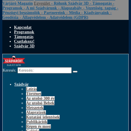
Várjáró Magazin
Egyesület
- Rólunk
Szádvár 3D
- Támogatás
-
Programok
- A mi Szádvárunk
- Alapszabály
- Vezetőség, tagság
-
Pénzügyi beszámolók
- Partnereink
- Média
- Kiadványaink
-
Geodézia
- Állagvédelem
- Adatvédelem (GDPR)
Kapcsolat
Programok
Támogatás
Csatlakozz!
Szádvár 3D
Keresés:
Szádvár
Leírás
Történet
Az utolsó 300 év
Az utolsó Bebek
Metszetek
Alaprajzok
Kutatási jelentések
Publikációk
Régen és most