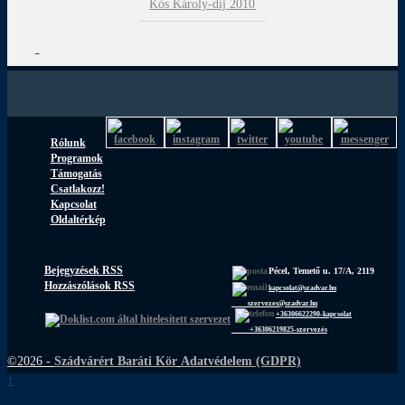
Kós Károly-díj 2010
Rólunk
Programok
Támogatás
Csatlakozz!
Kapcsolat
Oldaltérkép
Bejegyzések RSS
Pécel, Temető u. 17/A, 2119
Hozzászólások RSS
kapcsolat@szadvar.hu
szervezes@szadvar.hu
+36306622290-kapcsolat
+36306219825-szervezés
©2026 -
Szádvárért Baráti Kör
Adatvédelem (GDPR)
↑