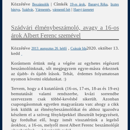
Közzétéve
|
Címkék
,
,
Beszámolók
19-es árok
Baranyi Réka
lisztes
,
,
,
|
bástya
Szádvár
Vármentés
vármentő hét
Hagyj üzenetet
Szádvári élménybeszámoló, avagy a 16-os
árok Albert Ferenc szemével
Közzétéve
,
2020. október 13.
2013. augusztus 26. hétfő
Császár Ida
kedd
Korántsem értünk még a végére az egyhetes régészeti
beszámolóinknak, sőt megjegyzem egyre-másra érkeznek
az újabb- és újabb írások. Tehát, érdemes folyamatosan
nyomon követni oldalunkat. :)
Tervem, hogy a 4 kutatóárok (16-os, 17-es, 18-as és 19-es)
bemutatását valami rendszerbe, kvázi sorrendbe
szervezzem csak többé-kevésbé sikerült. Azonban
csapongásomnak egyetlen magyarázata van: ahogy a cikk
írok küldik az élménybeszámolóikat én ahhoz igazodva
készítem el a szöveg fényképekkel illusztrált bejegyzéseit,
így fordulhat elő, hogy ismét visszatérünk a legelső
árokhoz, a 16-os, melyről most Albert Ferenc beszámolóját