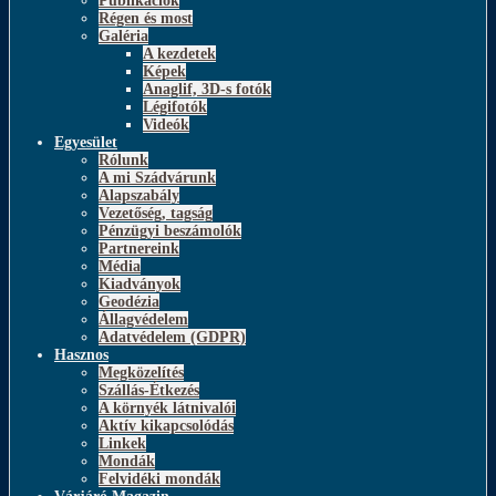
Publikációk
Régen és most
Galéria
A kezdetek
Képek
Anaglif, 3D-s fotók
Légifotók
Videók
Egyesület
Rólunk
A mi Szádvárunk
Alapszabály
Vezetőség, tagság
Pénzügyi beszámolók
Partnereink
Média
Kiadványok
Geodézia
Állagvédelem
Adatvédelem (GDPR)
Hasznos
Megközelítés
Szállás-Étkezés
A környék látnivalói
Aktív kikapcsolódás
Linkek
Mondák
Felvidéki mondák