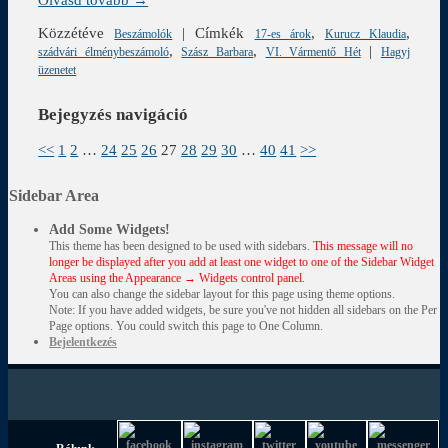
Közzétéve
|
Címkék
,
,
Beszámolók
17-es árok
Kurucz Klaudia
,
,
|
szádvári élménybeszámoló
Szász Barbara
VI. Vármentő Hét
Hagyj
üzenetet
Bejegyzés navigáció
<<
1
2
…
24
25
26
27
28
29
30
…
40
41
>>
Sidebar Area
Add Some Widgets!
This theme has been designed to be used with sidebars.
This message will no
longer be displayed after you add at least one widget to one of the Sidebar Widget
Areas using the Appearance → Widgets control panel.
You can also change the sidebar layout for this page using theme options.
Note: If you have added widgets, be sure you've not hidden all sidebars on the Per
Page options. You could switch this page to One Column.
Bejelentkezés