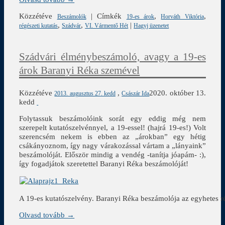
Közzétéve
|
Címkék
,
,
Beszámolók
19-es árok
Horváth Viktória
,
,
|
régészeti kutatás
Szádvár
VI. Vármentő Hét
Hagyj üzenetet
Szádvári élménybeszámoló, avagy a 19-es
árok Baranyi Réka szemével
Közzétéve
,
2020. október 13.
2013. augusztus 27. kedd
Császár Ida
kedd
Folytassuk beszámolóink sorát egy eddig még nem
szerepelt kutatószelvénnyel, a 19-essel! (hajrá 19-es!) Volt
szerencsém nekem is ebben az „árokban” egy hétig
csákányoznom, így nagy várakozással vártam a „lányaink”
beszámolóját. Először mindig a vendég -tanítja jóapám- :),
így fogadjátok szeretettel Baranyi Réka beszámolóját!
A 19-es kutatószelvény. Baranyi Réka beszámolója az egyhetes ré
Olvasd tovább →