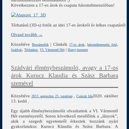
Következzen a 17-es árok és csapata háromdimenzióban!
Térhatású (3D-s) fotók az idei 17-es árokról és lelkes csapatáról
Olvasd tovább →
Közzétéve
|
Címkék
,
,
Beszámolók
17-es árok
háromdimenziós fotó
,
,
|
Szádvár
Térhatású
VI. Vármentő Hét
Hagyj üzenetet
Szádvári élménybeszámoló, avagy a 17-os
árok Kurucz Klaudia és Szász Barbara
szemével
Közzétéve
,
2020. október
2013. augusztus 25. vasárnap
Császár Ida
13. kedd
Egy újabb élménybeszámolót olvashattok a VI. Vármentő
Hét eseményeiről. Soron következő mesélőink a „lányok”,
akik a szegedi egyetemről érkeztek hozzánk nyári
gyakorlatukra: Kurucz Klaudia és Szász Barbara. A