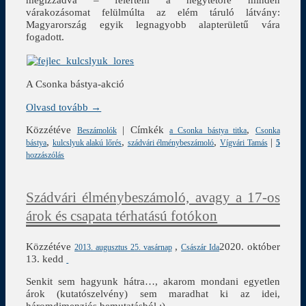
várakozásomat felülmúlta az elém táruló látvány:
Magyarország egyik legnagyobb alapterületű vára
fogadott.
A Csonka bástya-akció
Olvasd tovább →
Közzétéve
|
Címkék
,
Beszámolók
a Csonka bástya titka
Csonka
,
,
,
|
bástya
kulcslyuk alakú lőrés
szádvári élménybeszámoló
Vígvári Tamás
5
hozzászólás
Szádvári élménybeszámoló, avagy a 17-os
árok és csapata térhatású fotókon
Közzétéve
,
2020. október
2013. augusztus 25. vasárnap
Császár Ida
13. kedd
Senkit sem hagyunk hátra…, akarom mondani egyetlen
árok (kutatószelvény) sem maradhat ki az idei,
háromdimenziós bemutatásból :)