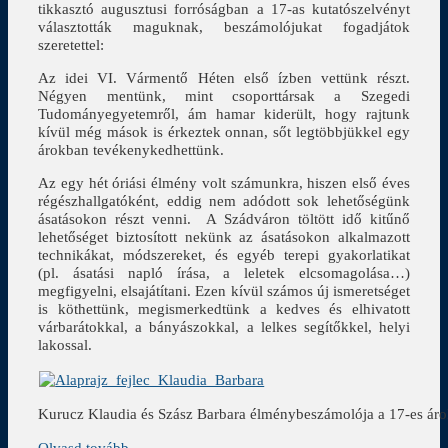
tikkasztó augusztusi forróságban a 17-as kutatószelvényt
választották maguknak, beszámolójukat fogadjátok
szeretettel:
Az idei VI. Vármentő Héten első ízben vettünk részt.
Négyen mentünk, mint csoporttársak a Szegedi
Tudományegyetemről, ám hamar kiderült, hogy rajtunk
kívül még mások is érkeztek onnan, sőt legtöbbjükkel egy
árokban tevékenykedhettünk.
Az egy hét óriási élmény volt számunkra, hiszen első éves
régészhallgatóként, eddig nem adódott sok lehetőségünk
ásatásokon részt venni. A Szádváron töltött idő kitűnő
lehetőséget biztosított nekünk az ásatásokon alkalmazott
technikákat, módszereket, és egyéb terepi gyakorlatikat
(pl. ásatási napló írása, a leletek elcsomagolása…)
megfigyelni, elsajátítani. Ezen kívül számos új ismeretséget
is köthettünk, megismerkedtünk a kedves és elhivatott
várbarátokkal, a bányászokkal, a lelkes segítőkkel, helyi
lakossal.
Kurucz Klaudia és Szász Barbara élménybeszámolója a 17-es árokr
Olvasd tovább →