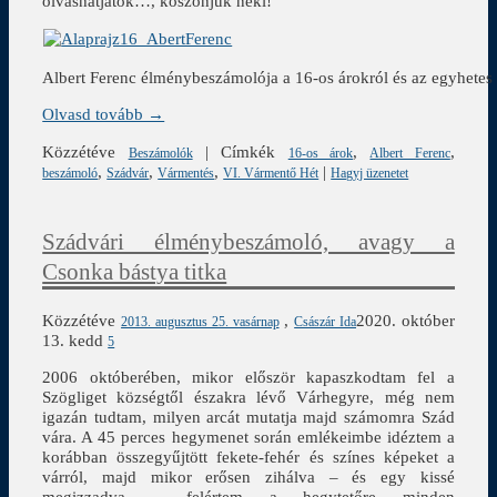
olvashatjátok…, köszönjük neki!
Albert Ferenc élménybeszámolója a 16-os árokról és az egyhetes r
Olvasd tovább →
Közzétéve
|
Címkék
,
,
Beszámolók
16-os árok
Albert Ferenc
,
,
,
|
beszámoló
Szádvár
Vármentés
VI. Vármentő Hét
Hagyj üzenetet
Szádvári élménybeszámoló, avagy a
Csonka bástya titka
Közzétéve
,
2020. október
2013. augusztus 25. vasárnap
Császár Ida
13. kedd
5
2006 októberében, mikor először kapaszkodtam fel a
Szögliget községtől északra lévő Várhegyre, még nem
igazán tudtam, milyen arcát mutatja majd számomra Szád
vára. A 45 perces hegymenet során emlékeimbe idéztem a
korábban összegyűjtött fekete-fehér és színes képeket a
várról, majd mikor erősen zihálva – és egy kissé
megizzadva – felértem a hegytetőre minden