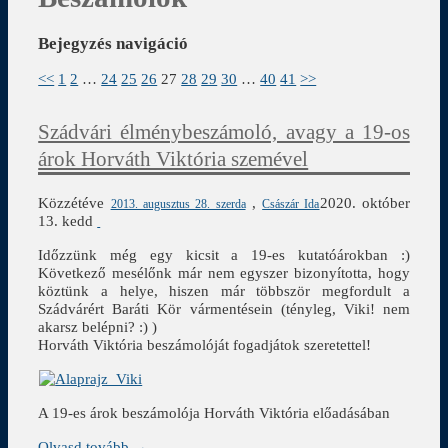
Bejegyzés navigáció
<<
1
2
…
24
25
26
27
28
29
30
…
40
41
>>
Szádvári élménybeszámoló, avagy a 19-os
árok Horváth Viktória szemével
Közzétéve
,
2020. október
2013. augusztus 28. szerda
Császár Ida
13. kedd
Időzzünk még egy kicsit a 19-es kutatóárokban :)
Következő mesélőnk már nem egyszer bizonyította, hogy
köztünk a helye, hiszen már többször megfordult a
Szádvárért Baráti Kör vármentésein (tényleg, Viki! nem
akarsz belépni? :) )
Horváth Viktória beszámolóját fogadjátok szeretettel!
A 19-es árok beszámolója Horváth Viktória előadásában
Olvasd tovább →