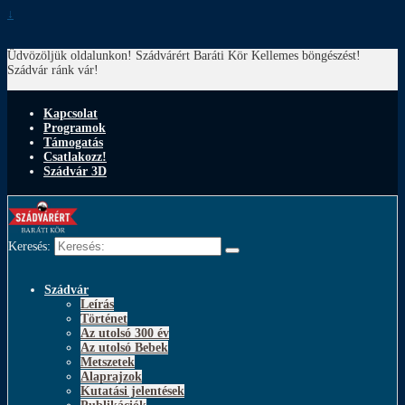
↓
Üdvözöljük oldalunkon! Szádvárért Baráti Kör
Kellemes böngészést!
Szádvár ránk vár!
Kapcsolat
Programok
Támogatás
Csatlakozz!
Szádvár 3D
Keresés:
Szádvár
Leírás
Történet
Az utolsó 300 év
Az utolsó Bebek
Metszetek
Alaprajzok
Kutatási jelentések