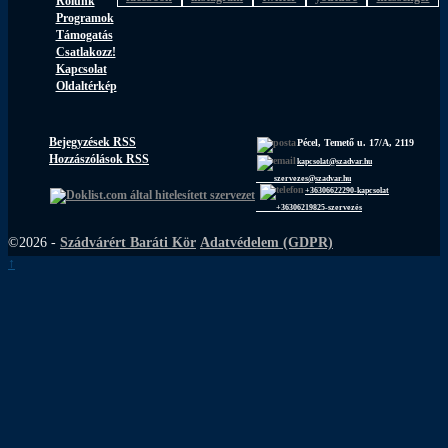
Rólunk
Programok
Támogatás
Csatlakozz!
Kapcsolat
Oldaltérkép
Bejegyzések RSS
Pécel, Temető u. 17/A, 2119
Hozzászólások RSS
kapcsolat@szadvar.hu
szervezes@szadvar.hu
+36306622290-kapcsolat
+36306219825-szervezés
©2026 -
Szádvárért Baráti Kör
Adatvédelem (GDPR)
↑