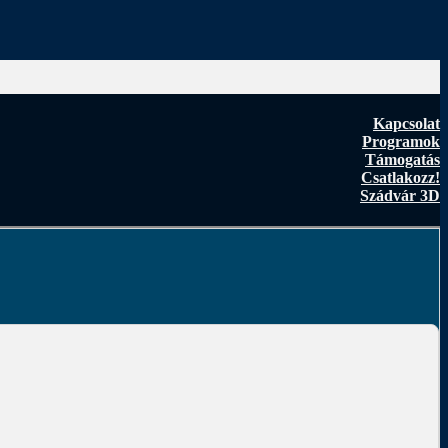
Kapcsolat
Programok
Támogatás
Csatlakozz!
Szádvár 3D