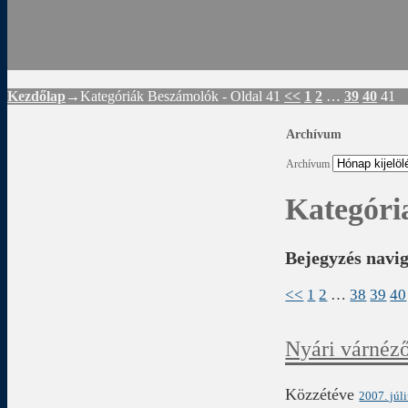
Rád
Kezdőlap
→Kategóriák
Beszámolók
- Oldal 41
<<
1
2
…
39
40
41
Archívum
Archívum
Kategóri
Bejegyzés navi
<<
1
2
…
38
39
40
Nyári várnéz
Közzétéve
2007. júl