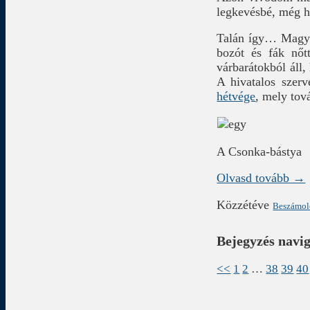
legkevésbé, még h
Talán így… Magya
bozót és fák nő
várbarátokból áll,
A hivatalos szer
hétvége
, mely tová
A Csonka-bástya
Olvasd tovább →
Közzétéve
Beszámo
Bejegyzés navi
<<
1
2
…
38
39
40