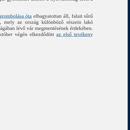
lerombolása óta
elhagyatottan áll, falait sűrű
g, mely az ország különböző részein lakó
ágában lévő vár megmentésének érdekében.
október végén elkezdődött
az első tevékeny