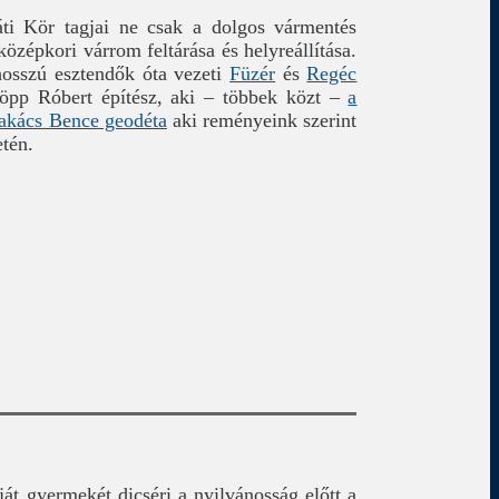
ti Kör tagjai ne csak a dolgos vármentés
zépkori várrom feltárása és helyreállítása.
hosszú esztendők óta vezeti
Füzér
és
Regéc
ülöpp Róbert építész, aki – többek közt –
a
akács Bence geodéta
aki reményeink szerint
etén.
t gyermekét dicséri a nyilvánosság előtt a