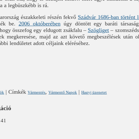
a a legbüszkébb is rá.
rország északkeleti részén fekvő
Szádvár 1686-ban történt 
tték be.
2006 októberében
úgy döntött egy baráti társasá
 hogy összefog egy eldugott zsákfalu –
Szögliget
– szomszéds
vek megkeresése, majd az azt követő megbeszélések után 
bbi lendületet adott céljaink eléréséhez.
|
Címkék
,
|
lók
Vármentés
Vármentő Napok
Hagyj üzenetet
gáció
41