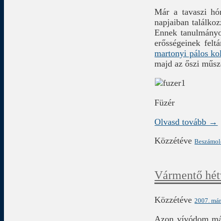
Már a tavaszi hó
napjaiban találkoz
Ennek tanulmányoz
erősségeinek felt
martonyi pálos ko
majd az őszi műsze
Füzér
Olvasd tovább →
Közzétéve
Beszámo
Vármentő hét
Közzétéve
2007. már
Azon vívódom már 