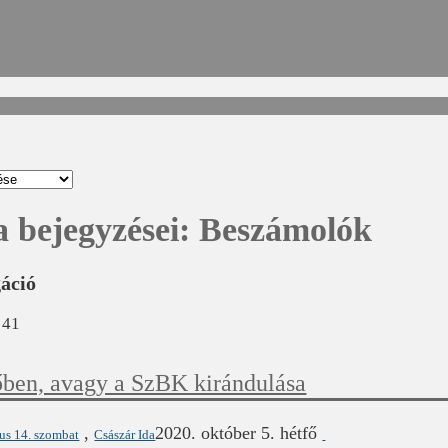
a bejegyzései:
Beszámolók
gáció
41
őben, avagy a SzBK kirándulása
,
2020. október 5. hétfő
ius 14. szombat
Császár Ida