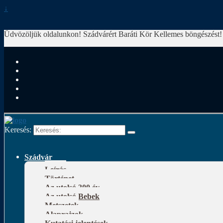
↓
Üdvözöljük oldalunkon! Szádvárért Baráti Kör
Kellemes böngészést!
Keresés:
Szádvár
Leírás
Történet
Az utolsó 300 év
Az utolsó Bebek
Metszetek
Alaprajzok
Kutatási jelentések