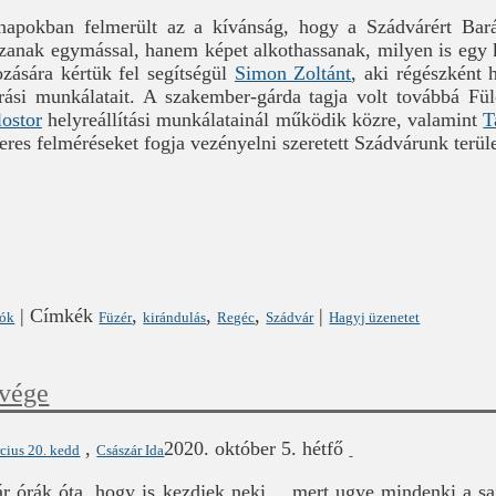
napokban felmerült az a kívánság, hogy a Szádvárért Bará
zanak egymással, hanem képet alkothassanak, milyen is egy kö
ására kértük fel segítségül
Simon Zoltánt
, aki régészként 
árási munkálatait. A szakember-gárda tagja volt továbbá F
lostor
helyreállítási munkálatainál működik közre, valamint
T
res felméréseket fogja vezényelni szeretett Szádvárunk terül
|
Címkék
,
,
,
|
lók
Füzér
kirándulás
Regéc
Szádvár
Hagyj üzenetet
vége
,
2020. október 5. hétfő
cius 20. kedd
Császár Ida
órák óta, hogy is kezdjek neki… mert ugye mindenki a sajá