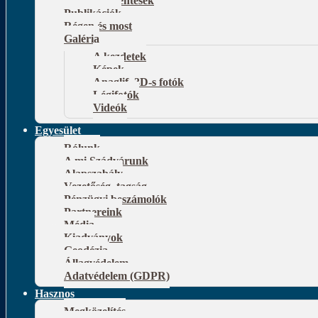
Publikációk
Régen és most
Galéria
A kezdetek
Képek
Anaglif, 3D-s fotók
Légifotók
Videók
Egyesület
Rólunk
A mi Szádvárunk
Alapszabály
Vezetőség, tagság
Pénzügyi beszámolók
Partnereink
Média
Kiadványok
Geodézia
Állagvédelem
Adatvédelem (GDPR)
Hasznos
Megközelítés