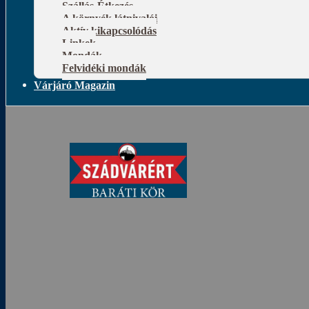
Szállás-Étkezés
A környék látnivalói
Aktív kikapcsolódás
Linkek
Mondák
Felvidéki mondák
Várjáró Magazin