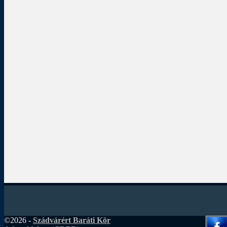
©2026 -
Szádvárért Baráti Kör