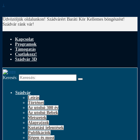
↓
Üdvözöljük oldalunkon! Szádvárért Baráti Kör
Kellemes böngészést!
Szádvár ránk vár!
Kapcsolat
Programok
Támogatás
Csatlakozz!
Szádvár 3D
Keresés:
Szádvár
Leírás
Történet
Az utolsó 300 év
Az utolsó Bebek
Metszetek
Alaprajzok
Kutatási jelentések
Publikációk
Régen és most