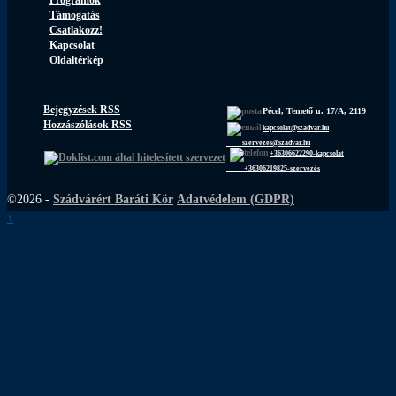
Programok
Támogatás
Csatlakozz!
Kapcsolat
Oldaltérkép
Bejegyzések RSS
Pécel, Temető u. 17/A, 2119
Hozzászólások RSS
kapcsolat@szadvar.hu
szervezes@szadvar.hu
+36306622290-kapcsolat
+36306219825-szervezés
©2026 -
Szádvárért Baráti Kör
Adatvédelem (GDPR)
↑