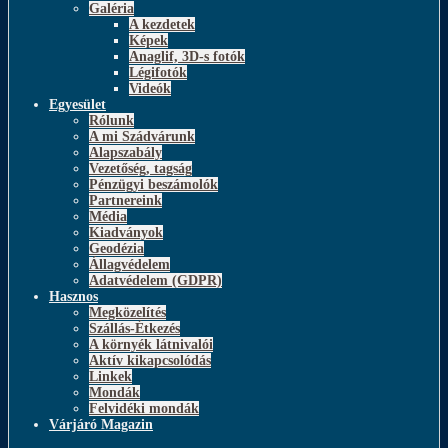
Galéria
A kezdetek
Képek
Anaglif, 3D-s fotók
Légifotók
Videók
Egyesület
Rólunk
A mi Szádvárunk
Alapszabály
Vezetőség, tagság
Pénzügyi beszámolók
Partnereink
Média
Kiadványok
Geodézia
Állagvédelem
Adatvédelem (GDPR)
Hasznos
Megközelítés
Szállás-Étkezés
A környék látnivalói
Aktív kikapcsolódás
Linkek
Mondák
Felvidéki mondák
Várjáró Magazin