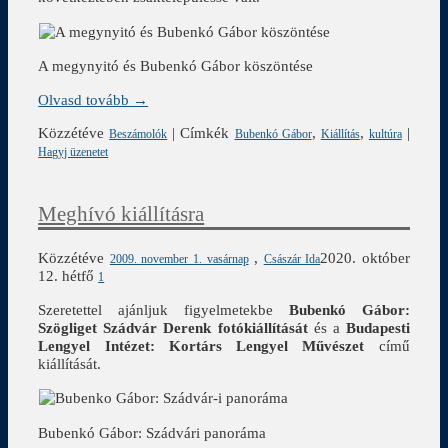
A megynyitó és Bubenkó Gábor köszöntése
Olvasd tovább →
Közzétéve
|
Címkék
,
,
|
Beszámolók
Bubenkó Gábor
Kiállítás
kultúra
Hagyj üzenetet
Meghívó kiállításra
Közzétéve
,
2020. október
2009. november 1. vasárnap
Császár Ida
12. hétfő
1
Szeretettel ajánljuk figyelmetekbe
Bubenkó Gábor:
Szögliget Szádvár Derenk fotókiállítását
és a
Budapesti
Lengyel Intézet: Kortárs Lengyel Művészet
című
kiállítását.
Bubenkó Gábor: Szádvári panoráma