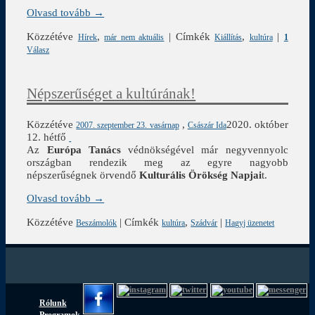
Olvasd tovább →
Közzétéve
,
|
Címkék
,
|
Hírek
már nem aktuális
Kiállítás
kultúra
1
Válasz
Népszerűséget a kultúrának!
Közzétéve
,
2020. október
2007. szeptember 23. vasárnap
Császár Ida
12. hétfő
Az
Európa Tanács
védnökségével már negyvennyolc
országban rendezik meg az egyre nagyobb
népszerűségnek örvendő
Kulturális Örökség Napjai
t.
Olvasd tovább →
Közzétéve
|
Címkék
,
|
Beszámolók
kultúra
Szádvár
Hagyj üzenetet
Rólunk