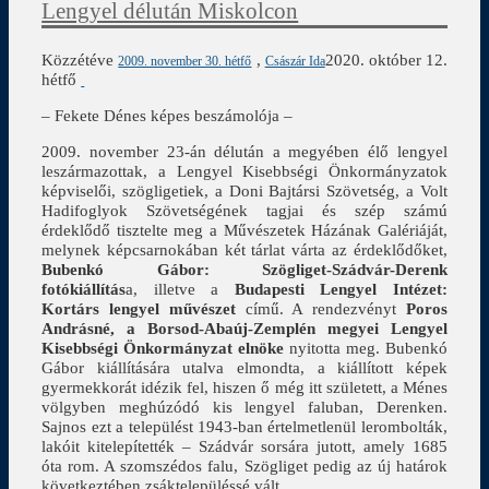
Lengyel délután Miskolcon
Közzétéve
,
2020. október 12.
2009. november 30. hétfő
Császár Ida
hétfő
– Fekete Dénes képes beszámolója –
2009. november 23-án délután a megyében élő lengyel
leszármazottak, a Lengyel Kisebbségi Önkormányzatok
képviselői, szögligetiek, a Doni Bajtársi Szövetség, a Volt
Hadifoglyok Szövetségének tagjai és szép számú
érdeklődő tisztelte meg a Művészetek Házának Galériáját,
melynek képcsarnokában két tárlat várta az érdeklődőket,
Bubenkó Gábor: Szögliget-Szádvár-Derenk
fotókiállítás
a, illetve a
Budapesti Lengyel Intézet:
Kortárs lengyel
művészet
című. A rendezvényt
Poros
Andrásné, a Borsod-Abaúj-Zemplén megyei Lengyel
Kisebbségi Önkormányzat elnöke
nyitotta meg. Bubenkó
Gábor kiállítására utalva elmondta, a kiállított képek
gyermekkorát idézik fel, hiszen ő még itt született, a Ménes
völgyben meghúzódó kis lengyel faluban, Derenken.
Sajnos ezt a települést 1943-ban értelmetlenül lerombolták,
lakóit kitelepítették – Szádvár sorsára jutott, amely 1685
óta rom. A szomszédos falu, Szögliget pedig az új határok
következtében zsáktelepüléssé vált.