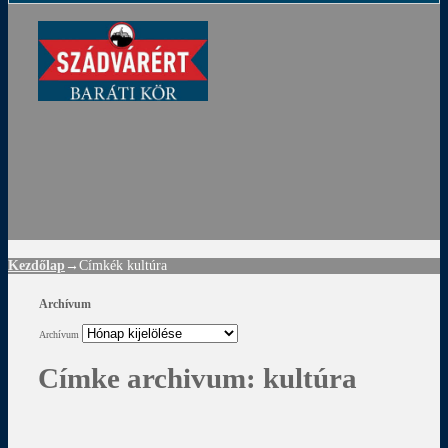
ádvár
d
!
Kezdőlap
→Címkék
kultúra
Archívum
Archívum
Címke archivum:
kultúra