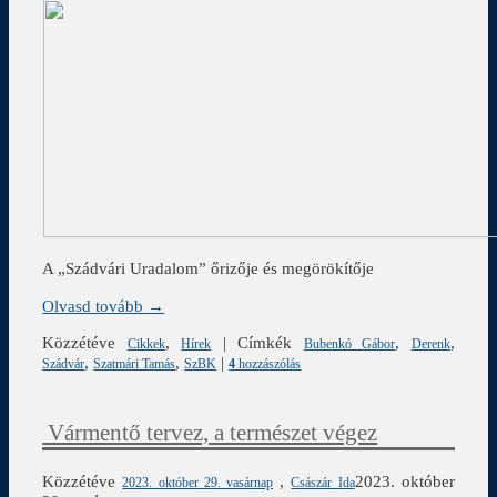
A „Szádvári Uradalom” őrizője és megörökítője
Olvasd tovább →
Közzétéve
,
|
Címkék
,
,
Cikkek
Hírek
Bubenkó Gábor
Derenk
,
,
|
Szádvár
Szatmári Tamás
SzBK
4
hozzászólás
Vármentő tervez, a természet végez
Közzétéve
,
2023. október
2023. október 29. vasárnap
Császár Ida