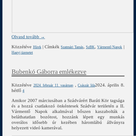
Olvasd tovább →
Közzétéve
|
Címkék
,
,
|
Hírek
Szatmári Tamás
SzBK
Vármentő Napok
Hagyj üzenetet
Bubenkó Gáborra emlékezve
Közzétéve
,
2024. április 8.
2024. február 11. vasárnap
Császár Ida
hétfő
4
Amikor 2007 márciusában a Szádvárért Baráti Kör tagsága
és a hozzá csatlakozó önkéntesek Szádvár területén a II.
Vármentő Napok alkalmával bőszen kaszabolták a
beláthatatlan bozótost, hozzánk lépett egy munkás
overálos idősebb úr kezében háromlábú állványra
helyezett videó kamerával.