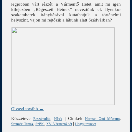
legjobban várt részét, a Vármentő Hetet, amit mi igen
kifejezően „Régészeti Hétnek” neveztünk el. Ilyenkor
szakemberek irányításával kutathatjuk a történelmi
helyszínt, vajon mi rejtőzik a lábunk alatt Szádvárban?
Olvasd tovább →
Közzétéve
,
|
Címkék
,
Beszámolók
Hírek
Herman Ottó Múzeum
,
,
|
Szatmári Tamás
SzBK
XV. Vármentő hét
Hagyj üzenetet