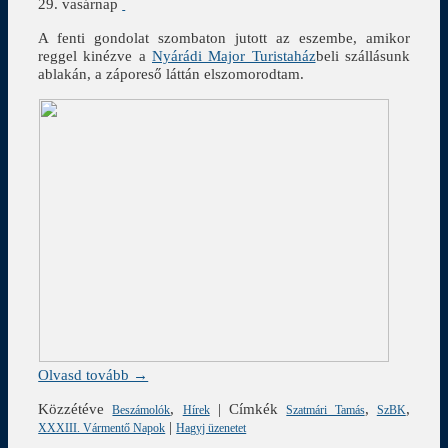
29. vasárnap
A fenti gondolat szombaton jutott az eszembe, amikor
reggel kinézve a
Nyárádi Major Turistaház
beli szállásunk
ablakán, a záporeső láttán elszomorodtam.
Olvasd tovább →
Közzétéve
,
|
Címkék
,
,
Beszámolók
Hírek
Szatmári Tamás
SzBK
|
XXXIII. Vármentő Napok
Hagyj üzenetet