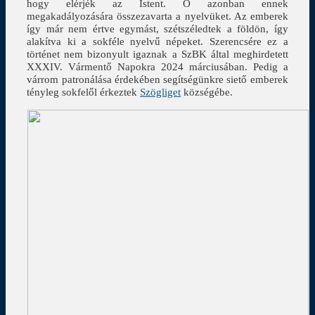
hogy elérjék az Istent. Ő azonban ennek
megakadályozására összezavarta a nyelvüket. Az emberek
így már nem értve egymást, szétszéledtek a földön, így
alakítva ki a sokféle nyelvű népeket. Szerencsére ez a
történet nem bizonyult igaznak a SzBK által meghirdetett
XXXIV. Vármentő Napokra 2024 márciusában. Pedig a
várrom patronálása érdekében segítségünkre siető emberek
tényleg sokfelől érkeztek
Szögliget
községébe.