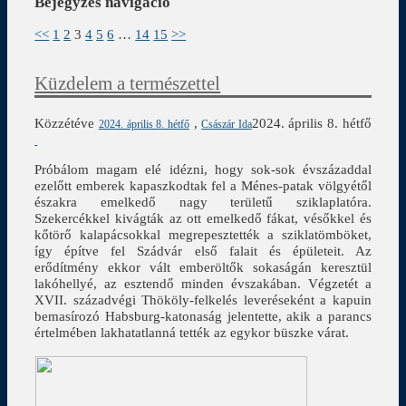
Bejegyzés navigáció
<<
1
2
3
4
5
6
…
14
15
>>
Küzdelem a természettel
Közzétéve
,
2024. április 8. hétfő
2024. április 8. hétfő
Császár Ida
Próbálom magam elé idézni, hogy sok-sok évszázaddal
ezelőtt emberek kapaszkodtak fel a Ménes-patak völgyétől
északra emelkedő nagy területű sziklaplatóra.
Szekercékkel kivágták az ott emelkedő fákat, vésőkkel és
kőtörő kalapácsokkal megrepesztették a sziklatömböket,
így építve fel Szádvár első falait és épületeit. Az
erődítmény ekkor vált emberöltők sokaságán keresztül
lakóhellyé, az esztendő minden évszakában. Végzetét a
XVII. századvégi Thököly-felkelés leveréseként a kapuin
bemasírozó Habsburg-katonaság jelentette, akik a parancs
értelmében lakhatatlanná tették az egykor büszke várat.