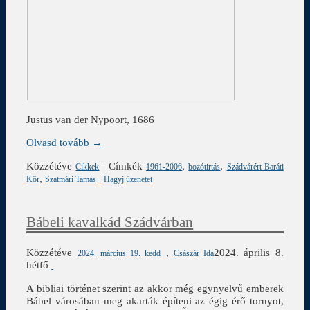
Justus van der Nypoort, 1686
Olvasd tovább →
Közzétéve
|
Címkék
,
,
Cikkek
1961-2006
bozótirtás
Szádvárért Baráti
,
|
Kör
Szatmári Tamás
Hagyj üzenetet
Bábeli kavalkád Szádvárban
Közzétéve
,
2024. április 8.
2024. március 19. kedd
Császár Ida
hétfő
A bibliai történet szerint az akkor még egynyelvű emberek
Bábel városában meg akarták építeni az égig érő tornyot,