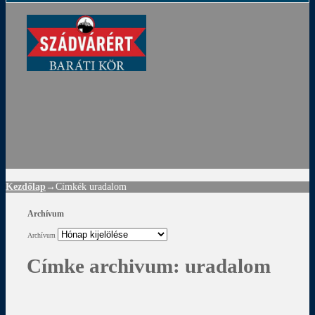
ádvár
d
!
Kezdőlap
→Címkék
uradalom
Archívum
Archívum
Címke archivum:
uradalom