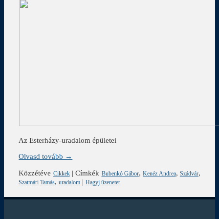
Az Esterházy-uradalom épületei
Olvasd tovább →
Közzétéve
|
Címkék
,
,
,
Cikkek
Bubenkó Gábor
Kenéz Andrea
Szádvár
,
|
Szatmári Tamás
uradalom
Hagyj üzenetet