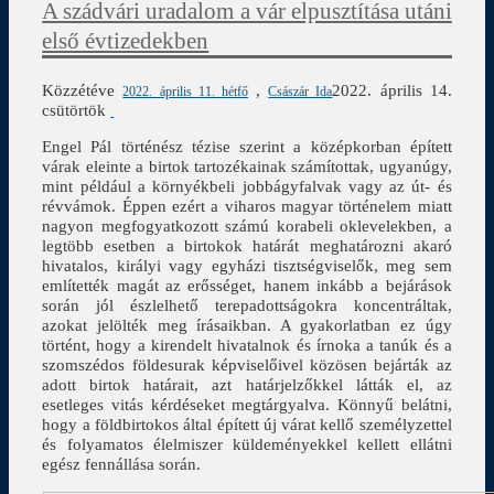
A szádvári uradalom a vár elpusztítása utáni
első évtizedekben
Közzétéve
,
2022. április 14.
2022. április 11. hétfő
Császár Ida
csütörtök
Engel Pál történész tézise szerint a középkorban épített
várak eleinte a birtok tartozékainak számítottak, ugyanúgy,
mint például a környékbeli jobbágyfalvak vagy az út- és
révvámok. Éppen ezért a viharos magyar történelem miatt
nagyon megfogyatkozott számú korabeli oklevelekben, a
legtöbb esetben a birtokok határát meghatározni akaró
hivatalos, királyi vagy egyházi tisztségviselők, meg sem
említették magát az erősséget, hanem inkább a bejárások
során jól észlelhető terepadottságokra koncentráltak,
azokat jelölték meg írásaikban. A gyakorlatban ez úgy
történt, hogy a kirendelt hivatalnok és írnoka a tanúk és a
szomszédos földesurak képviselőivel közösen bejárták az
adott birtok határait, azt határjelzőkkel látták el, az
esetleges vitás kérdéseket megtárgyalva. Könnyű belátni,
hogy a földbirtokos által épített új várat kellő személyzettel
és folyamatos élelmiszer küldeményekkel kellett ellátni
egész fennállása során.