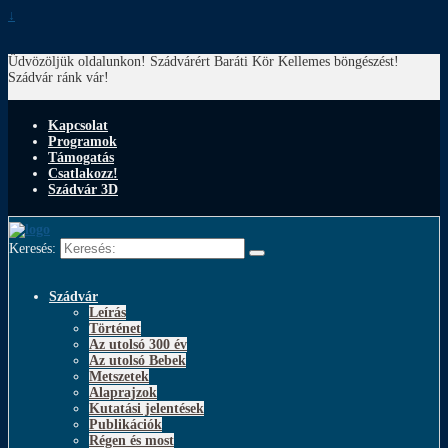
↓
Üdvözöljük oldalunkon! Szádvárért Baráti Kör
Kellemes böngészést!
Szádvár ránk vár!
Kapcsolat
Programok
Támogatás
Csatlakozz!
Szádvár 3D
Keresés:
Szádvár
Leírás
Történet
Az utolsó 300 év
Az utolsó Bebek
Metszetek
Alaprajzok
Kutatási jelentések
Publikációk
Régen és most