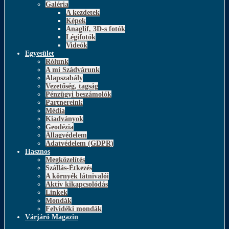
Galéria
A kezdetek
Képek
Anaglif, 3D-s fotók
Légifotók
Videók
Egyesület
Rólunk
A mi Szádvárunk
Alapszabály
Vezetőség, tagság
Pénzügyi beszámolók
Partnereink
Média
Kiadványok
Geodézia
Állagvédelem
Adatvédelem (GDPR)
Hasznos
Megközelítés
Szállás-Étkezés
A környék látnivalói
Aktív kikapcsolódás
Linkek
Mondák
Felvidéki mondák
Várjáró Magazin