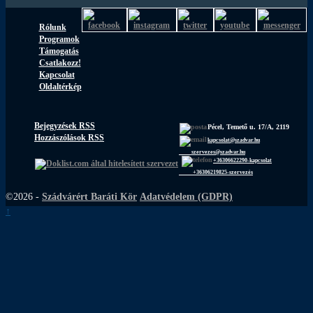
Rólunk
Programok
Támogatás
Csatlakozz!
Kapcsolat
Oldaltérkép
Bejegyzések RSS
Pécel, Temető u. 17/A, 2119
Hozzászólások RSS
kapcsolat@szadvar.hu
szervezes@szadvar.hu
+36306622290-kapcsolat
+36306219825-szervezés
©2026 -
Szádvárért Baráti Kör
Adatvédelem (GDPR)
↑