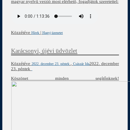
magyar nyelvű verzió most elérhető, fogadjátok szeretettel:
Közzétéve
|
Hírek
Hagyj üzenetet
Karácsonyi, újévi üdvözlet
Közzétéve
,
2022. december
2022. december 23. péntek
Császár Ida
23. péntek
Köszönet minden segítőnknek!