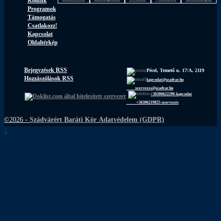
Rólunk
Programok
Támogatás
Csatlakozz!
Kapcsolat
Oldaltérkép
Bejegyzések RSS
Pécel, Temető u. 17/A, 2119
Hozzászólások RSS
kapcsolat@szadvar.hu
szervezes@szadvar.hu
+36306622290-kapcsolat
+36306219825-szervezés
©2026 -
Szádvárért Baráti Kör
Adatvédelem (GDPR)
↑