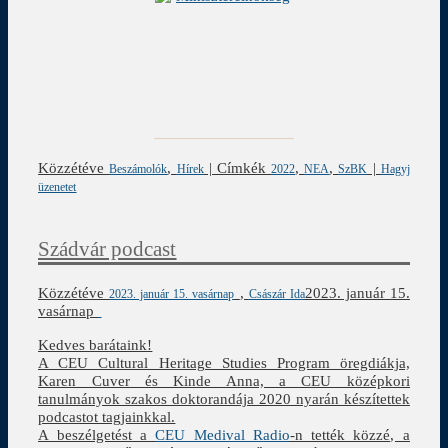
Közzétéve
,
|
Címkék
,
,
|
Beszámolók
Hírek
2022
NEA
SzBK
Hagyj
üzenetet
Szádvár podcast
Közzétéve
,
2023. január 15.
2023. január 15. vasárnap
Császár Ida
vasárnap
Kedves barátaink!
A CEU Cultural Heritage Studies Program öregdiákja,
Karen Cuver és Kinde Anna, a CEU középkori
tanulmányok szakos doktorandája 2020 nyarán készítettek
podcastot tagjainkkal.
A beszélgetést a
CEU Medival Radio
-n tették közzé, a