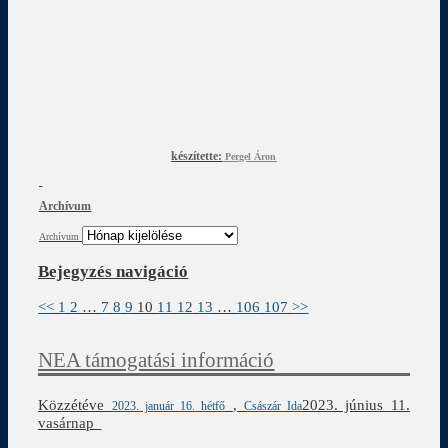
készítette:
Pergel Áron
Archívum
Archívum
Bejegyzés navigáció
<<
1
2
…
7
8
9
10
11
12
13
…
106
107
>>
NEA támogatási információ
Közzétéve
,
2023. június 11.
2023. január 16. hétfő
Császár Ida
vasárnap