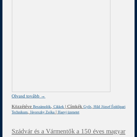
Olvasd tovább →
Közzétéve
,
|
Címkék
,
Beszámolók
Cikkek
Győr
Hild József Építőipari
,
|
Technikum
Jávorszky Zsóka
Hagyj üzenetet
Szádvár és a Vármentők a 150 éves magyar