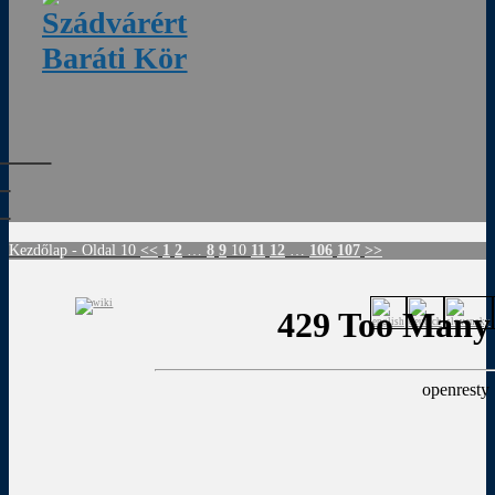
ádvár
d
!
Kezdőlap
- Oldal 10
<<
1
2
…
8
9
10
11
12
…
106
107
>>