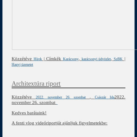
Közzétéve
|
Címkék
,
,
|
Hírek
Karácsony
karácsonyi üdvözlet
SzBK
Hagyj üzenetet
Architextúra riport
Közzétéve
,
2022.
2022. november 26. szombat
Császár Ida
november 26. szombat
Kedves barátaink!
A fenti vlog videóriportját ajánljuk figyelmetekbe: