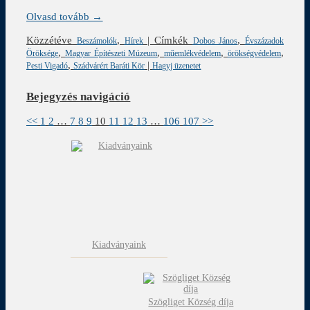
Olvasd tovább →
Közzétéve
,
|
Címkék
,
Beszámolók
Hírek
Dobos János
Évszázadok
,
,
,
,
Öröksége
Magyar Építészeti Múzeum
műemlékvédelem
örökségvédelem
,
|
Pesti Vigadó
Szádvárért Baráti Kör
Hagyj üzenetet
Bejegyzés navigáció
<<
1
2
…
7
8
9
10
11
12
13
…
106
107
>>
Kiadványaink
Szögliget Község díja