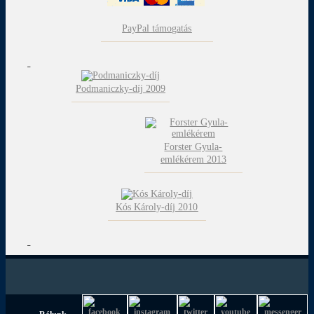
PayPal támogatás
Podmaniczky-díj 2009
Forster Gyula-
emlékérem 2013
Kós Károly-díj 2010