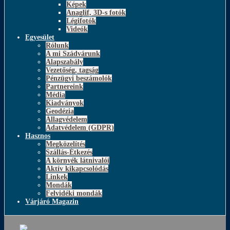
Képek
Anaglif, 3D-s fotók
Légifotók
Videók
Egyesület
Rólunk
A mi Szádvárunk
Alapszabály
Vezetőség, tagság
Pénzügyi beszámolók
Partnereink
Média
Kiadványok
Geodézia
Állagvédelem
Adatvédelem (GDPR)
Hasznos
Megközelítés
Szállás-Étkezés
A környék látnivalói
Aktív kikapcsolódás
Linkek
Mondák
Felvidéki mondák
Várjáró Magazin