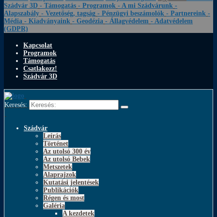
Szádvár 3D
- Támogatás
- Programok
- A mi Szádvárunk
-
Alapszabály
- Vezetőség, tagság
- Pénzügyi beszámolók
- Partnereink
-
Média
- Kiadványaink
- Geodézia
- Állagvédelem
- Adatvédelem
(GDPR)
Kapcsolat
Programok
Támogatás
Csatlakozz!
Szádvár 3D
Keresés:
Szádvár
Leírás
Történet
Az utolsó 300 év
Az utolsó Bebek
Metszetek
Alaprajzok
Kutatási jelentések
Publikációk
Régen és most
Galéria
A kezdetek