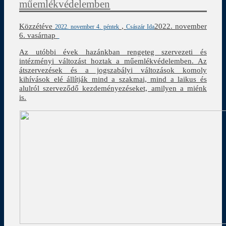
műemlékvédelemben
Közzétéve
,
2022. november
2022. november 4. péntek
Császár Ida
6. vasárnap
Az utóbbi évek hazánkban rengeteg szervezeti és
intézményi változást hoztak a műemlékvédelemben. Az
átszervezések és a jogszabályi változások komoly
kihívások elé állítják mind a szakmai, mind a laikus és
alulról szerveződő kezdeményezéseket, amilyen a miénk
is.