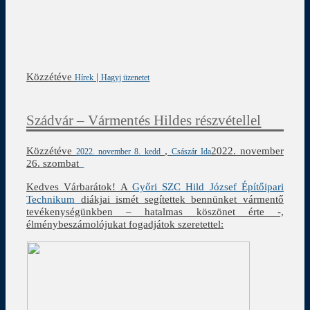
Közzétéve
|
Hírek
Hagyj üzenetet
Szádvár – Vármentés Hildes részvétellel
Közzétéve
,
2022. november
2022. november 8. kedd
Császár Ida
26. szombat
Kedves Várbarátok! A
Győri SZC Hild József Építőipari
Technikum
diákjai ismét segítettek bennünket vármentő
tevékenységünkben – hatalmas köszönet érte -,
élménybeszámolójukat fogadjátok szeretettel: