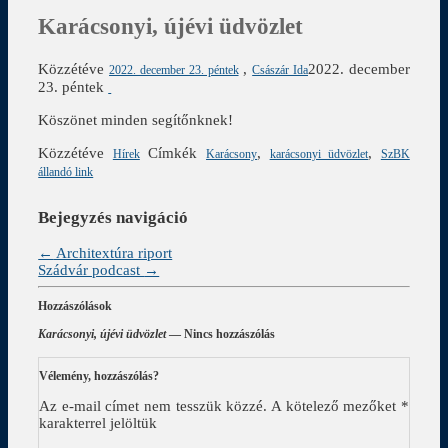
Karácsonyi, újévi üdvözlet
Közzétéve
,
2022. december
2022. december 23. péntek
Császár Ida
23. péntek
Köszönet minden segítőnknek!
Közzétéve
Címkék
,
,
Hírek
Karácsony
karácsonyi üdvözlet
SzBK
állandó link
Bejegyzés navigáció
←
Architextúra riport
Szádvár podcast
→
Hozzászólások
Karácsonyi, újévi üdvözlet
— Nincs hozzászólás
Vélemény, hozzászólás?
Az e-mail címet nem tesszük közzé.
A kötelező mezőket
*
karakterrel jelöltük