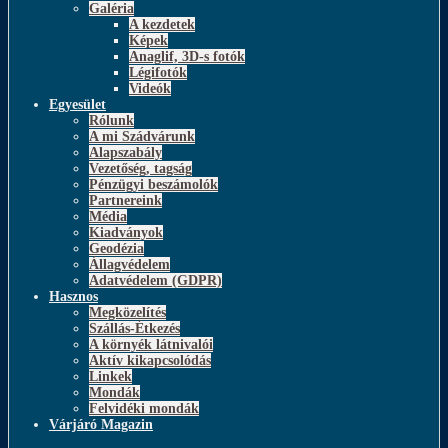
Galéria
A kezdetek
Képek
Anaglif, 3D-s fotók
Légifotók
Videók
Egyesület
Rólunk
A mi Szádvárunk
Alapszabály
Vezetőség, tagság
Pénzügyi beszámolók
Partnereink
Média
Kiadványok
Geodézia
Állagvédelem
Adatvédelem (GDPR)
Hasznos
Megközelítés
Szállás-Étkezés
A környék látnivalói
Aktív kikapcsolódás
Linkek
Mondák
Felvidéki mondák
Várjáró Magazin