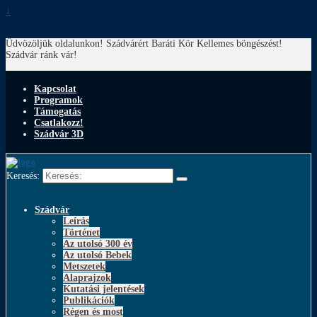
↓
Üdvözöljük oldalunkon! Szádvárért Baráti Kör
Kellemes böngészést!
Szádvár ránk vár!
Kapcsolat
Programok
Támogatás
Csatlakozz!
Szádvár 3D
Keresés:
Szádvár
Leírás
Történet
Az utolsó 300 év
Az utolsó Bebek
Metszetek
Alaprajzok
Kutatási jelentések
Publikációk
Régen és most