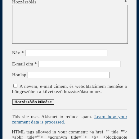
Hozzászólás
*
Név
*
E-mail cím
*
Honlap
A nevem, e-mail címem, és weboldalcímem mentése a
böngészőben a következő hozzászólásomhoz.
This site uses Akismet to reduce spam.
Learn how your
comment data is processed.
HTML tags allowed in your comment: <a href="" title="">
<abbr title=""> <acronym title=""> <b> <blockquote