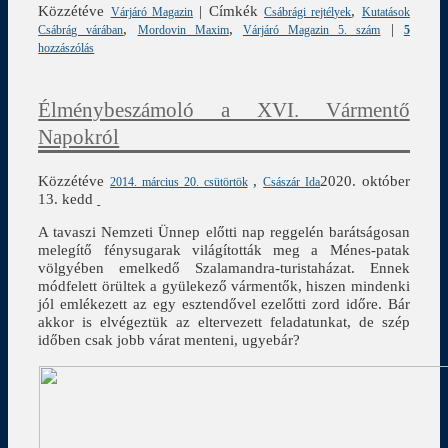
Közzétéve
|
Címkék
,
Várjáró Magazin
Csábrági rejtélyek
Kutatások
,
,
|
Csábrág várában
Mordovin Maxim
Várjáró Magazin 5. szám
5
hozzászólás
Élménybeszámoló a XVI. Vármentő
Napokról
Közzétéve
,
2020. október
2014. március 20. csütörtök
Császár Ida
13. kedd
A tavaszi Nemzeti Ünnep előtti nap reggelén barátságosan
melegítő fénysugarak világították meg a Ménes-patak
völgyében emelkedő Szalamandra-turistaházat. Ennek
módfelett örültek a gyülekező vármentők, hiszen mindenki
jól emlékezett az egy esztendővel ezelőtti zord időre. Bár
akkor is elvégeztük az eltervezett feladatunkat, de szép
időben csak jobb várat menteni, ugyebár?