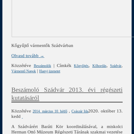
Kőgyűjtő vármentők Szádvárban
Olvasd tovább →
Közzétéve
|
Címkék
,
,
,
Beszámolók
Kőgyűjtés
Kőhordás
Szádvár
|
Vármentő Napok
Hagyj üzenetet
Beszámoló Szádvár 2013. évi régészeti
kutatásáról
Közzétéve
,
2020. október 13.
2014. március 10. hétfő
Császár Ida
kedd
A Szádvárért Baráti Kör koordinálásával, a miskolci
Herman Ottó Múzeum Régészeti Tárának szakmai vezetése