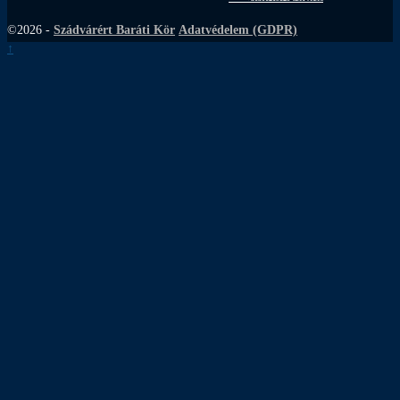
©2026 -
Szádvárért Baráti Kör
Adatvédelem (GDPR)
↑