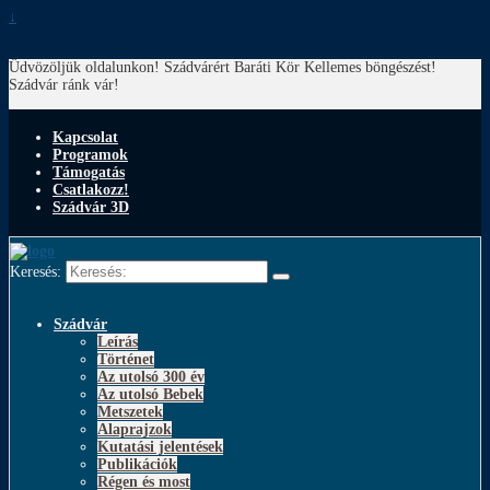
↓
Üdvözöljük oldalunkon! Szádvárért Baráti Kör
Kellemes böngészést!
Szádvár ránk vár!
Kapcsolat
Programok
Támogatás
Csatlakozz!
Szádvár 3D
Keresés:
Szádvár
Leírás
Történet
Az utolsó 300 év
Az utolsó Bebek
Metszetek
Alaprajzok
Kutatási jelentések
Publikációk
Régen és most