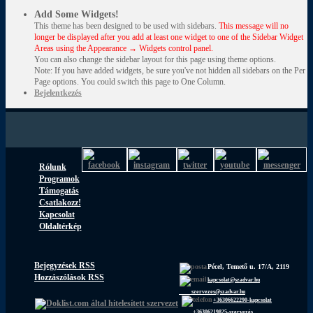
Add Some Widgets!
This theme has been designed to be used with sidebars.
This message will no
longer be displayed after you add at least one widget to one of the Sidebar Widget
Areas using the Appearance → Widgets control panel.
You can also change the sidebar layout for this page using theme options.
Note: If you have added widgets, be sure you've not hidden all sidebars on the Per
Page options. You could switch this page to One Column.
Bejelentkezés
Rólunk
Programok
Támogatás
Csatlakozz!
Kapcsolat
Oldaltérkép
Bejegyzések RSS
Pécel, Temető u. 17/A, 2119
Hozzászólások RSS
kapcsolat@szadvar.hu
szervezes@szadvar.hu
+36306622290-kapcsolat
+36306219825-szervezés