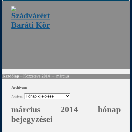
ádvár
d
!
Kezdőlap
→Közzétéve
2014
→
március
Archívum
Archívum
március 2014 hónap
bejegyzései