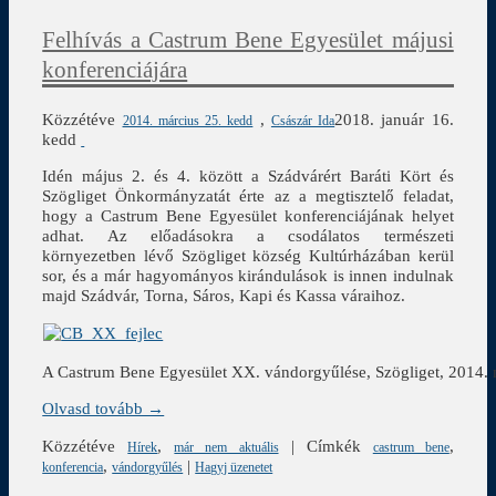
Felhívás a Castrum Bene Egyesület májusi
konferenciájára
Közzétéve
,
2018. január 16.
2014. március 25. kedd
Császár Ida
kedd
Idén május 2. és 4. között a Szádvárért Baráti Kört és
Szögliget Önkormányzatát érte az a megtisztelő feladat,
hogy a Castrum Bene Egyesület konferenciájának helyet
adhat. Az előadásokra a csodálatos természeti
környezetben lévő Szögliget község Kultúrházában kerül
sor, és a már hagyományos kirándulások is innen indulnak
majd Szádvár, Torna, Sáros, Kapi és Kassa váraihoz.
A Castrum Bene Egyesület XX. vándorgyűlése, Szögliget, 2014. 
Olvasd tovább →
Közzétéve
,
|
Címkék
,
Hírek
már nem aktuális
castrum bene
,
|
konferencia
vándorgyűlés
Hagyj üzenetet