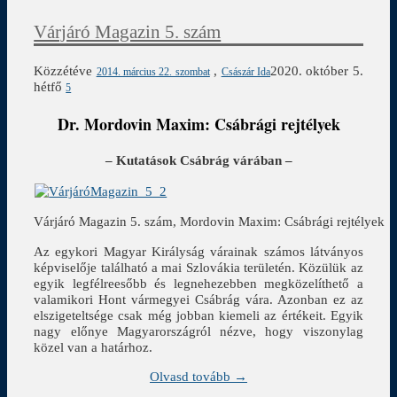
Várjáró Magazin 5. szám
Közzétéve
,
2020. október 5.
2014. március 22. szombat
Császár Ida
hétfő
5
Dr. Mordovin Maxim: Csábrági rejtélyek
– Kutatások Csábrág várában –
Várjáró Magazin 5. szám, Mordovin Maxim: Csábrági rejtélyek
Az egykori Magyar Királyság várainak számos látványos
képviselője található a mai Szlovákia területén. Közülük az
egyik legfélreesőbb és legnehezebben megközelíthető a
valamikori Hont vármegyei Csábrág vára. Azonban ez az
elszigeteltsége csak még jobban kiemeli az értékeit. Egyik
nagy előnye Magyarországról nézve, hogy viszonylag
közel van a határhoz.
Olvasd tovább →