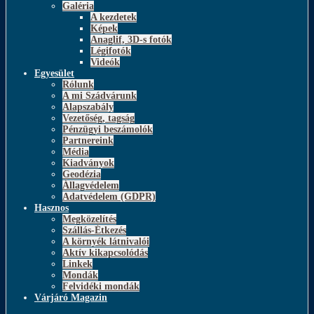
Galéria
A kezdetek
Képek
Anaglif, 3D-s fotók
Légifotók
Videók
Egyesület
Rólunk
A mi Szádvárunk
Alapszabály
Vezetőség, tagság
Pénzügyi beszámolók
Partnereink
Média
Kiadványok
Geodézia
Állagvédelem
Adatvédelem (GDPR)
Hasznos
Megközelítés
Szállás-Étkezés
A környék látnivalói
Aktív kikapcsolódás
Linkek
Mondák
Felvidéki mondák
Várjáró Magazin