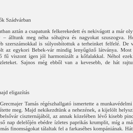
ők Szádvárban
tban aztán a csapatunk felkerekedett és nekivágott a már oly
 – álltunk meg néha sóhajtva és nagyokat szuszogva. Ho
éb szerszámokkal is súlyosbítottuk a terheinket felfelé. De 
olt az egykori Bebek-vár mindig lenyűgöző látványa. Most
llő fű viszont igen jól harmonizált a kőfalakkal. Néhol ezek
szleteket. Sajnos még ebből van a kevesebb, de hát raj
ajd eligazítás
 Grecmajer Tamás régészhallgató ismertette a munkavédelmi
sítette meg. Majd nekikezdtünk a nehezének, a kijelölt helys
belsővár ciszternájából, az annak közelében lévő kisebb pinc
lső nap delelőjén ebédre ízletes paprikás krumplit, míg a má
s más finomságokat tálaltak fel a farkaséhes kompániának. Hát v