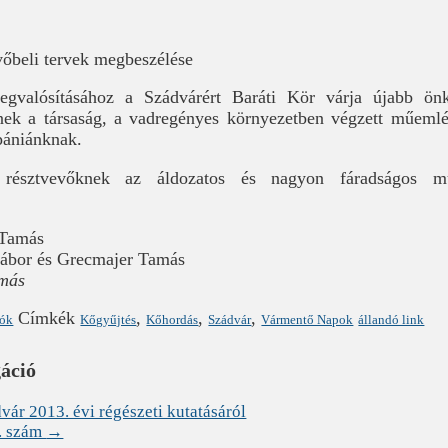
vőbeli tervek megbeszélése
egvalósításához a Szádvárért Baráti Kör várja újabb ön
nek a társaság, a vadregényes környezetben végzett műemlé
mpániánknak.
észtvevőknek az áldozatos és nagyon fáradságos munk
 Tamás
ábor és Grecmajer Tamás
amás
Címkék
,
,
,
lók
Kőgyűjtés
Kőhordás
Szádvár
Vármentő Napok
állandó link
gáció
ár 2013. évi régészeti kutatásáról
. szám
→