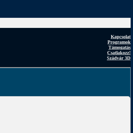
Kapcsolat
Programok
Támogatás
Csatlakozz!
Szádvár 3D