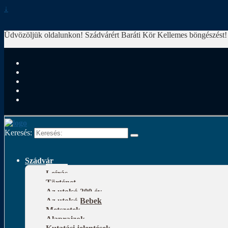
↓
Üdvözöljük oldalunkon! Szádvárért Baráti Kör
Kellemes böngészést!
Keresés:
Szádvár
Leírás
Történet
Az utolsó 300 év
Az utolsó Bebek
Metszetek
Alaprajzok
Kutatási jelentések