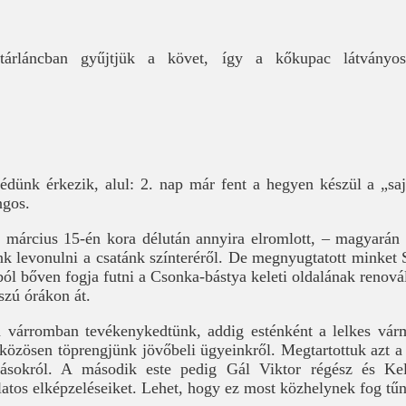
satárláncban gyűjtjük a követ, így a kőkupac látványo
bédünk érkezik, alul: 2. nap már fent a hegyen készül a „saj
ngos.
s március 15-én kora délután annyira elromlott, – magyarán 
nk levonulni a csatánk színteréről. De megnyugtatott minket
ól bőven fogja futni a Csonka-bástya keleti oldalának renová
szú órákon át.
a várromban tevékenykedtünk, addig esténként a lelkes vár
közösen töprengjünk jövőbeli ügyeinkről. Megtartottuk azt a 
tásokról. A második este pedig Gál Viktor régész és Kel
latos elképzeléseiket. Lehet, hogy ez most közhelynek fog tű