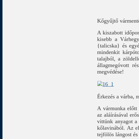
Kőgyűjtő várment
A kiszabott időpon
kisebb a Várhegy
{talicska} és egy
mindenkit kárpót
talajból, a zölde
állagmegóvott ré
megvédése!
Érkezés a várba, m
A vármunka előtt
az aláírásával erő
vittünk anyagot a 
kőlavinából. Az e
tejfölös lángost é