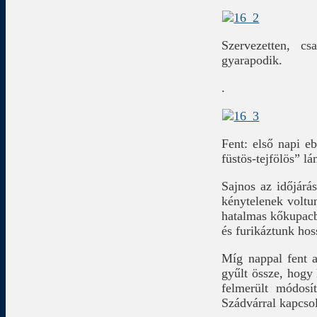
Szervezetten, c
gyarapodik.
.
Fent: első napi e
füstös-tejfölös” lá
Sajnos az időjárá
kénytelenek voltu
hatalmas kőkupacb
és furikáztunk hos
Míg nappal fent 
gyűlt össze, hogy 
felmerült módosí
Szádvárral kapcso