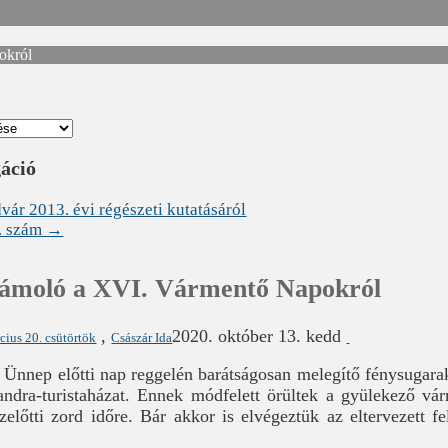
okról
gáció
ár 2013. évi régészeti kutatásáról
. szám
→
ámoló a XVI. Vármentő Napokról
,
2020. október 13. kedd
cius 20. csütörtök
Császár Ida
 Ünnep előtti nap reggelén barátságosan melegítő fénysugara
dra-turistaházat. Ennek módfelett örültek a gyülekező vár
zelőtti zord időre. Bár akkor is elvégeztük az eltervezett f