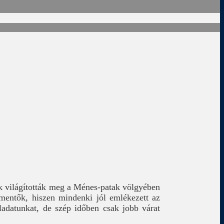
k világították meg a Ménes-patak völgyében
mentők, hiszen mindenki jól emlékezett az
eladatunkat, de szép időben csak jobb várat