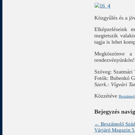
Közgyűlés és a jö
Elképzeléseink m
megtetszik valaki
tagja is lehet ko
Megköszönve a r
rendezvényünkön!
Szöveg: Szatmári
Fotók: Bubenkó G
Szerk.: Vígvári T
Közzétéve
Beszámo
Bejegyzés navi
←
Beszámoló Szádv
Várjáró Magazin 5