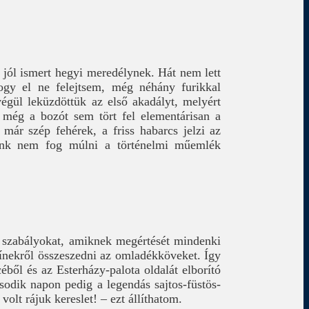
 jól ismert hegyi meredélynek. Hát nem lett
gy el ne felejtsem, még néhány furikkal
végül leküzdöttük az első akadályt, melyért
 még a bozót sem tört fel elementárisan a
 már szép fehérek, a friss habarcs jelzi az
tunk nem fog múlni a történelmi műemlék
 szabályokat, amiknek megértését mindenki
zínekről összeszedni az omladékköveket. Így
éből és az Esterházy-palota oldalát elborító
sodik napon pedig a legendás sajtos-füstös-
olt rájuk kereslet! – ezt állíthatom.