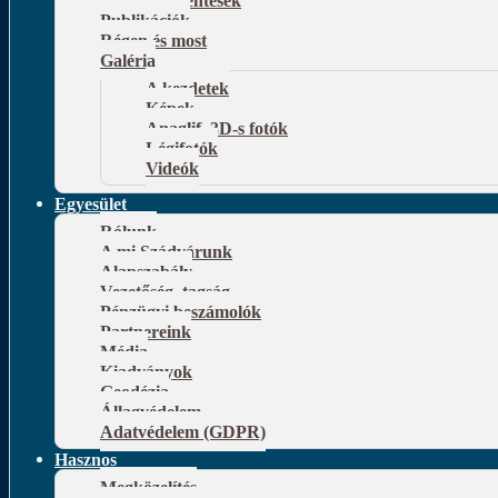
Publikációk
Régen és most
Galéria
A kezdetek
Képek
Anaglif, 3D-s fotók
Légifotók
Videók
Egyesület
Rólunk
A mi Szádvárunk
Alapszabály
Vezetőség, tagság
Pénzügyi beszámolók
Partnereink
Média
Kiadványok
Geodézia
Állagvédelem
Adatvédelem (GDPR)
Hasznos
Megközelítés