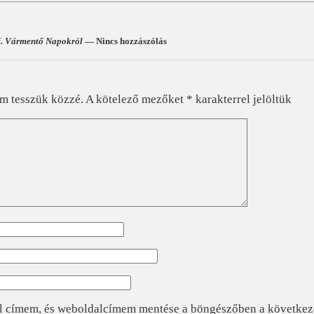
. Vármentő Napokról
— Nincs hozzászólás
?
em tesszük közzé.
A kötelező mezőket
*
karakterrel jelöltük
l címem, és weboldalcímem mentése a böngészőben a követke