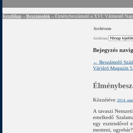
Kezdőlap
→
Beszámolók
→
Élménybeszámoló a XVI. Vármentő Nap
Archívum
Archívum
Bejegyzés navi
←
Beszámoló Szádv
Várjáró Magazin 5
Élménybesz
Közzétéve
2014. már
A tavaszi Nemzeti
emelkedő Szalaman
egy esztendővel e
menteni, ugyebár?