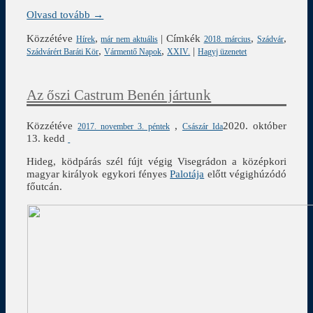
Olvasd tovább →
Közzétéve
,
|
Címkék
,
,
Hírek
már nem aktuális
2018. március
Szádvár
,
,
|
Szádvárért Baráti Kör
Vármentő Napok
XXIV.
Hagyj üzenetet
Az őszi Castrum Benén jártunk
Közzétéve
,
2020. október
2017. november 3. péntek
Császár Ida
13. kedd
Hideg, ködpárás szél fújt végig Visegrádon a középkori
magyar királyok egykori fényes
Palotája
előtt végighúzódó
főutcán.