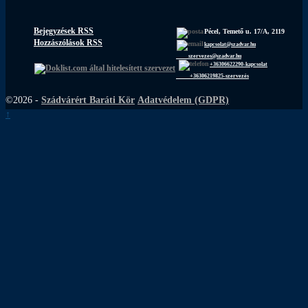
Bejegyzések RSS
Pécel, Temető u. 17/A, 2119
Hozzászólások RSS
kapcsolat@szadvar.hu
szervezes@szadvar.hu
+36306622290-kapcsolat
+36306219825-szervezés
©2026 -
Szádvárért Baráti Kör
Adatvédelem (GDPR)
↑