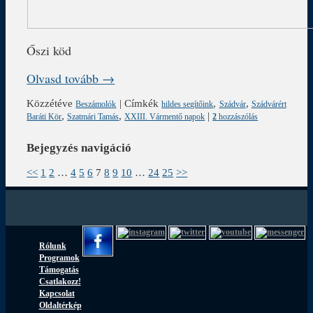
Őszi köd
Olvasd tovább →
Közzétéve
|
Címkék
,
,
Beszámolók
hildes segítőink
Szádvár
Szádvárért
,
,
|
Baráti Kör
Szatmári Tamás
XXIII. Vármentő napok
2
hozzászólás
Bejegyzés navigáció
<<
1
2
…
4
5
6
7
8
9
10
…
24
25
>>
Rólunk
Programok
Támogatás
Csatlakozz!
Kapcsolat
Oldaltérkép