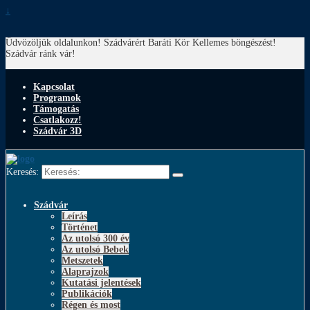
↓
Üdvözöljük oldalunkon! Szádvárért Baráti Kör
Kellemes böngészést!
Szádvár ránk vár!
Kapcsolat
Programok
Támogatás
Csatlakozz!
Szádvár 3D
Keresés:
Szádvár
Leírás
Történet
Az utolsó 300 év
Az utolsó Bebek
Metszetek
Alaprajzok
Kutatási jelentések
Publikációk
Régen és most