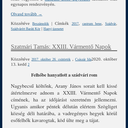
egynapos rendezvényén.
Olvasd tovább →
Közzétéve
|
Címkék
,
,
,
Beszámolók
2017
castrum bene
Szádvár
|
Szádvárért Baráti Kör
Hagyj üzenetet
Szatmári Tamás: XXIII. Vármentő Napok
Közzétéve
,
2020. október
2017. október 26. csütörtök
Császár Ida
13. kedd
2
Felhőbe hanyatlott a szádvári rom
Nagybecsű költőnk, Arany János sorait kell kissé
átértelmezve adnom a XXIII. Vármentő Napok
címének, ha az időjárást szeretném jellemezni.
Ugyanis amikor péntek délután elértem Szögliget
község déli határába, a vadregényes hegyek körül
esőfelhők kavarogtak, köd ülte meg a tájat.