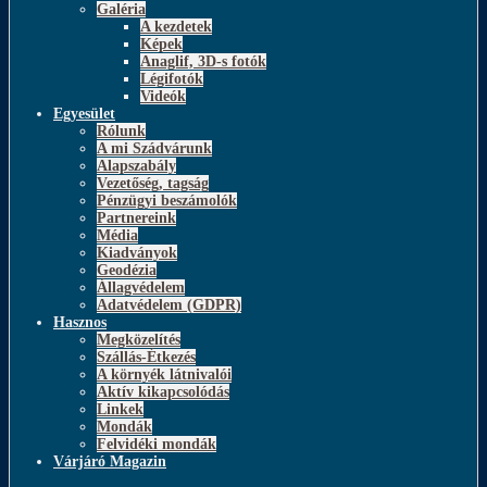
Galéria
A kezdetek
Képek
Anaglif, 3D-s fotók
Légifotók
Videók
Egyesület
Rólunk
A mi Szádvárunk
Alapszabály
Vezetőség, tagság
Pénzügyi beszámolók
Partnereink
Média
Kiadványok
Geodézia
Állagvédelem
Adatvédelem (GDPR)
Hasznos
Megközelítés
Szállás-Étkezés
A környék látnivalói
Aktív kikapcsolódás
Linkek
Mondák
Felvidéki mondák
Várjáró Magazin