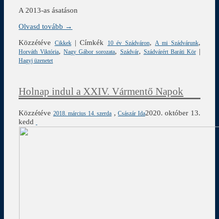
A 2013-as ásatáson
Olvasd tovább →
Közzétéve
|
Címkék
,
,
Cikkek
10 év Szádváron
A mi Szádvárunk
,
,
,
|
Horváth Viktória
Nagy Gábor sorozata
Szádvár
Szádvárért Baráti Kör
Hagyj üzenetet
Holnap indul a XXIV. Vármentő Napok
Közzétéve
,
2020. október 13.
2018. március 14. szerda
Császár Ida
kedd