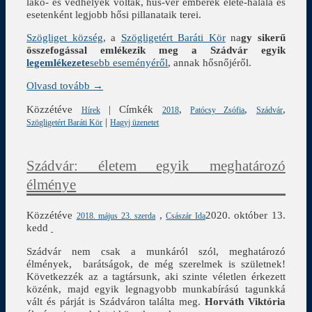
lakó- és védhelyek voltak, hús-vér emberek élete-halála és
esetenként legjobb hősi pillanataik terei.
Szögliget község
, a
Szögligetért Baráti Kör
na
gy sikerű
összefogással emlékezik meg a Szádvár egyik
legemlékezete
sebb eseményéről
, annak hősnőjéről.
Olvasd tovább →
Közzétéve
|
Címkék
,
,
,
Hírek
2018
Patócsy Zsófia
Szádvár
|
Szögligetért Baráti Kör
Hagyj üzenetet
Szádvár: életem egyik meghatározó
élménye
Közzétéve
,
2020. október 13.
2018. május 23. szerda
Császár Ida
kedd
Szádvár nem csak a munkáról szól, meghatározó
élmények, barátságok, de még szerelmek is születnek!
Következzék az a tagtársunk, aki szinte véletlen érkezett
közénk, majd egyik legnagyobb munkabírású tagunkká
vált és párját is Szádváron találta meg.
Horváth Viktória