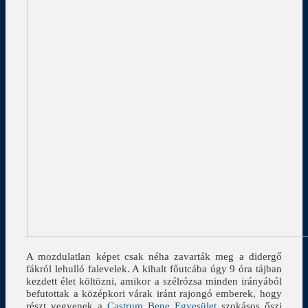
A mozdulatlan képet csak néha zavarták meg a didergő
fákról lehulló falevelek. A kihalt főutcába úgy 9 óra tájban
kezdett élet költözni, amikor a szélrózsa minden irányából
befutottak a középkori várak iránt rajongó emberek, hogy
részt vegyenek a
Castrum Bene Egyesület
szokásos őszi