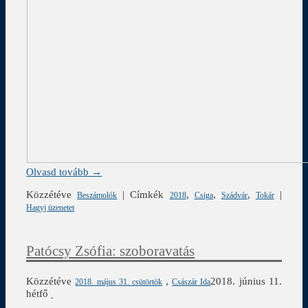
Olvasd tovább →
Közzétéve
|
Címkék
,
,
,
|
Beszámolók
2018
Csiga
Szádvár
Tokár
Hagyj üzenetet
Patócsy Zsófia: szoboravatás
Közzétéve
,
2018. június 11.
2018. május 31. csütörtök
Császár Ida
hétfő