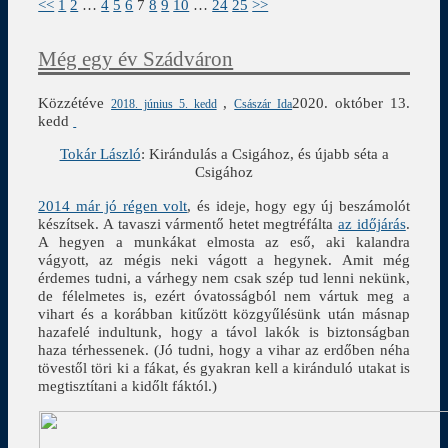
<<
1
2
…
4
5
6
7
8
9
10
…
24
25
>>
Még egy év Szádváron
Közzétéve
,
2020. október 13.
2018. június 5. kedd
Császár Ida
kedd
Tokár László
: Kirándulás a Csigához, és újabb séta a
Csigához
2014 már jó régen volt
, és ideje, hogy egy új beszámolót
készítsek. A tavaszi vármentő hetet megtréfálta
az időjárás
.
A hegyen a munkákat elmosta az eső, aki kalandra
vágyott, az mégis neki vágott a hegynek. Amit még
érdemes tudni, a várhegy nem csak szép tud lenni nekünk,
de félelmetes is, ezért óvatosságból nem vártuk meg a
vihart és a korábban kitűzött közgyűlésünk után másnap
hazafelé indultunk, hogy a távol lakók is biztonságban
haza térhessenek. (Jó tudni, hogy a vihar az erdőben néha
tövestől töri ki a fákat, és gyakran kell a kiránduló utakat is
megtisztítani a kidőlt fáktól.)