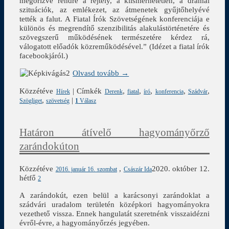
megőrizve rendre a rejtély, a kiismerhetetlen, a drámai
szituációk, az emlékezet, az átmenetek gyűjtőhelyévé
tették a falut. A Fiatal Írók Szövetségének konferenciája e
különös és megrendítő szenzibilitás alakulástörténetére és
szövegszerű működésének természetére kérdez rá,
válogatott előadók közreműködésével.” (Idézet a fiatal írók
facebookjáról.)
Olvasd tovább →
Közzétéve
|
Címkék
,
,
,
,
,
Hírek
Derenk
fiatal
író
konferencia
Szádvár
,
|
Szögliget
szövetség
1
Válasz
Határon átívelő hagyományőrző
zarándokúton
Közzétéve
,
2020. október 12.
2016. január 16. szombat
Császár Ida
hétfő
2
A zarándokút, ezen belül a karácsonyi zarándoklat a
szádvári uradalom területén középkori hagyományokra
vezethető vissza. Ennek hangulatát szeretnénk visszaidézni
évről-évre, a hagyományőrzés jegyében.