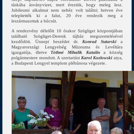
táskába ásványvizet, mert éreztük, hogy meleg lesz.
Jubileumi alkalmat nem nehéz volt találni; hetven éve
telepítették ki a falut, 20 éve rendezik meg a
leszármazottak a búcsút.
A rendezvény délelőtt 10 órakor Szögliget központjában
található Szögliget-Derenk tájház megszentelésével
kezdődött. Ünnepi beszédet dr.
Konrad Sutarski
a
Magyarországi Lengyelség Múzeuma és Levéltára
igazgatója, illetve
Tóthné Mihalik Katalin
a község
polgármestere mondott. A szertartást
Karol Kozlowski
atya,
a Budapesti Lengyel templom plébánosa végezete.