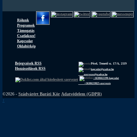
Rólunk
Programok
Támogatás
Csatlakozz!
Kapcsolat
Oldaltérkép
Bejegyzések RSS
Pécel, Temető u. 17/A, 2119
Hozzászólások RSS
kapcsolat@szadvar.hu
szervezes@szadvar.hu
+36306622290-kapcsolat
+36306219825-szervezés
©2026 -
Szádvárért Baráti Kör
Adatvédelem (GDPR)
↑