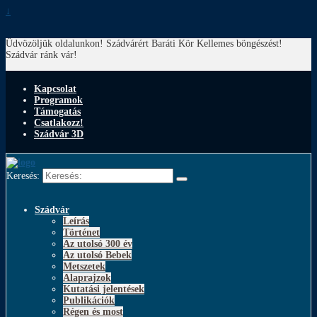
↓
Üdvözöljük oldalunkon! Szádvárért Baráti Kör
Kellemes böngészést!
Szádvár ránk vár!
Kapcsolat
Programok
Támogatás
Csatlakozz!
Szádvár 3D
Keresés:
Szádvár
Leírás
Történet
Az utolsó 300 év
Az utolsó Bebek
Metszetek
Alaprajzok
Kutatási jelentések
Publikációk
Régen és most