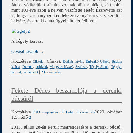
János védkerületi alkalmazottnak állít emléket, aki több
mint 100 éve azon a helyen veszítette életét. Észrevette azt
is, hogy az elhanyagolt emlékkereszt nyáron visszakerült a
helyére, és erre kívánta figyelmünket felhívni.
A Tégely-kereszt
Olvasd tovább →
Közzétéve
|
Címkék
,
,
Cikkek
Bodnár István
Bubenkó Gábor
Budula
,
,
,
,
,
,
Mária
Derenk
erdővéd
Meggyes József
Szádvár
Tégely János
Tégely-
,
|
kereszt
védkerület
2
hozzászólás
Fekete Dénes beszámolója a derenki
búcsúról
Közzétéve
,
2020. október
2013. szeptember 17. kedd
Császár Ida
12. hétfő
2
2013. július 28-án került megrendezésre a derenki búcsú.
Szép, napsütéses napra ébredtünk. Bőven pakoltunk a