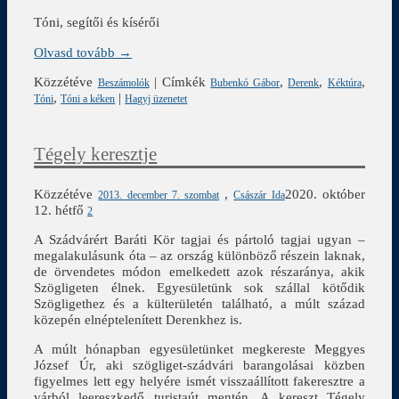
Tóni, segítői és kísérői
Olvasd tovább →
Közzétéve
|
Címkék
,
,
,
Beszámolók
Bubenkó Gábor
Derenk
Kéktúra
,
|
Tóni
Tóni a kéken
Hagyj üzenetet
Tégely keresztje
Közzétéve
,
2020. október
2013. december 7. szombat
Császár Ida
12. hétfő
2
A Szádvárért Baráti Kör tagjai és pártoló tagjai ugyan –
megalakulásunk óta – az ország különböző részein laknak,
de örvendetes módon emelkedett azok részaránya, akik
Szögligeten élnek. Egyesületünk sok szállal kötődik
Szögligethez és a külterületén található, a múlt század
közepén elnéptelenített Derenkhez is.
A múlt hónapban egyesületünket megkereste Meggyes
József Úr, aki szögliget-szádvári barangolásai közben
figyelmes lett egy helyére ismét visszaállított fakeresztre a
várból leereszkedő turistaút mentén. A kereszt Tégely