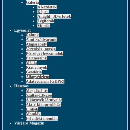
Galéria
A kezdetek
Képek
Anaglif, 3D-s fotók
Légifotók
Videók
Egyesület
Rólunk
A mi Szádvárunk
Alapszabály
Vezetőség, tagság
Pénzügyi beszámolók
Partnereink
Média
Kiadványok
Geodézia
Állagvédelem
Adatvédelem (GDPR)
Hasznos
Megközelítés
Szállás-Étkezés
A környék látnivalói
Aktív kikapcsolódás
Linkek
Mondák
Felvidéki mondák
Várjáró Magazin