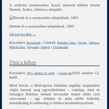
A szádvári uradalomhoz hozzá tartozott többek között
Derenk, Szilice, Jablonca település.
Derenk és a szomszédos települések, 1805
Olvasd tovább →
Közzétéve
|
Címkék
,
,
,
Beszámolók
Bubenkó Gábor
Derenk
Jablonca
,
,
|
Miliczki Imre
Sólyomkő
Szádvár
2
hozzászólás
Tóni a kéken
Közzétéve
,
2020. október 12.
2015. október 26. hétfő
Császár Ida
hétfő
Móré István, a Bódvapress önkéntes segítője szeptember
végén kereste meg egyesületünket – csakúgy, mint az
Országos Kéktúra érintett útvonalán ismert többi civil
szervezetet – egy érdekes és mint utóbb kiderült,
turisztikailag és emberileg is értékes kezdeményezéssel.