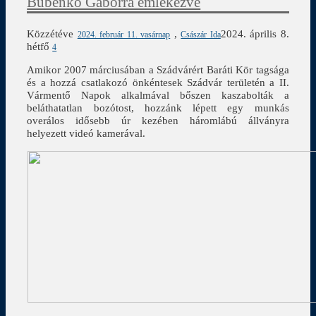
Bubenkó Gáborra emlékezve
Közzétéve
,
2024. április 8.
2024. február 11. vasárnap
Császár Ida
hétfő
4
Amikor 2007 márciusában a Szádvárért Baráti Kör tagsága
és a hozzá csatlakozó önkéntesek Szádvár területén a II.
Vármentő Napok alkalmával bőszen kaszabolták a
beláthatatlan bozótost, hozzánk lépett egy munkás
overálos idősebb úr kezében háromlábú állványra
helyezett videó kamerával.