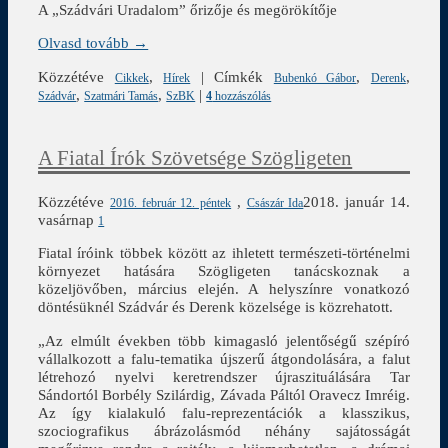
A „Szádvári Uradalom” őrizője és megörökítője
Olvasd tovább →
Közzétéve
,
|
Címkék
,
,
Cikkek
Hírek
Bubenkó Gábor
Derenk
,
,
|
Szádvár
Szatmári Tamás
SzBK
4
hozzászólás
A Fiatal Írók Szövetsége Szögligeten
Közzétéve
,
2018. január 14.
2016. február 12. péntek
Császár Ida
vasárnap
1
Fiatal íróink többek között az ihletett természeti-történelmi
környezet hatására Szögligeten tanácskoznak a
közeljövőben, március elején. A helyszínre vonatkozó
döntésüknél Szádvár és Derenk közelsége is közrehatott.
„Az elmúlt években több kimagasló jelentőségű szépíró
vállalkozott a falu-tematika újszerű átgondolására, a falut
létrehozó nyelvi keretrendszer újraszituálására Tar
Sándortól Borbély Szilárdig, Závada Páltól Oravecz Imréig.
Az így kialakuló falu-reprezentációk a klasszikus,
szociografikus ábrázolásmód néhány sajátosságát