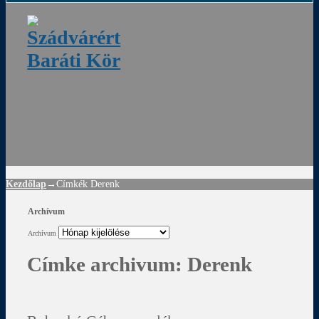
ádvár
d
!
Kezdőlap
→Címkék
Derenk
Archívum
Archívum
Címke archivum:
Derenk