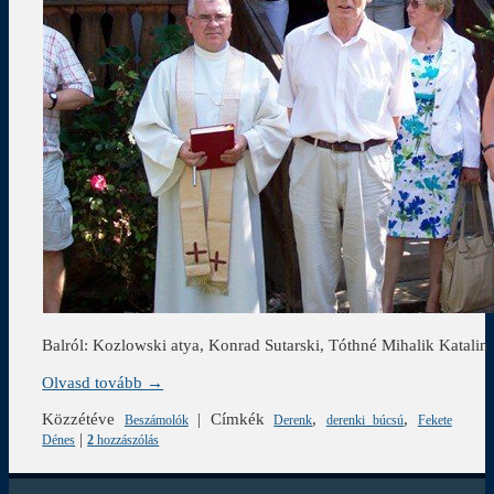
Balról: Kozlowski atya, Konrad Sutarski, Tóthné Mihalik Katalin
Olvasd tovább →
Közzétéve
|
Címkék
,
,
Beszámolók
Derenk
derenki búcsú
Fekete
|
Dénes
2
hozzászólás