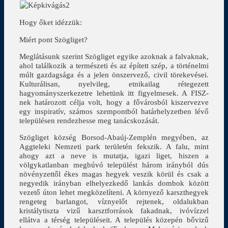
Hogy őket idézzük:
Miért pont Szögliget?
Meglátásunk szerint Szögliget egyike azoknak a falvaknak,
ahol találkozik a természeti és az épített szép, a történelmi
múlt gazdagsága és a jelen önszervező, civil törekevései.
Kulturálisan, nyelvileg, etnikailag rétegezett
hagyományszerkezetre lehetünk itt figyelmesek. A FISZ-
nek határozott célja volt, hogy a fővárosból kiszervezve
egy inspiratív, számos szempontból határhelyzetben lévő
településen rendezhesse meg tanácskozását.
Szögliget község Borsod-Abaúj-Zemplén megyében, az
Aggteleki Nemzeti park területén fekszik. A falu, mint
ahogy azt a neve is mutatja, igazi liget, hiszen a
völgykatlanban megbúvó települést három irányból dús
növényzettől ékes magas hegyek veszik körül és csak a
negyedik irányban elhelyezkedő lankás dombok között
vezető úton lehet megközelíteni. A környező karszthegyek
rengeteg barlangot, víznyelőt rejtenek, oldalukban
kristálytiszta vizű karsztforrások fakadnak, ivóvízzel
ellátva a térség településeit. A település közepén bővizű