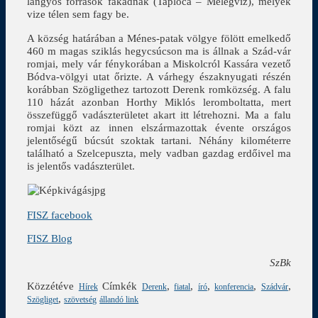
langyos források fakadnak (Taploca – Melegvíz), melyek
vize télen sem fagy be.
A község határában a Ménes-patak völgye fölött emelkedő
460 m magas sziklás hegycsúcson ma is állnak a Szád-vár
romjai, mely vár fénykorában a Miskolcról Kassára vezető
Bódva-völgyi utat őrizte. A várhegy északnyugati részén
korábban Szögligethez tartozott Derenk romközség. A falu
110 házát azonban Horthy Miklós leromboltatta, mert
összefüggő vadászterületet akart itt létrehozni. Ma a falu
romjai közt az innen elszármazottak évente országos
jelentőségű búcsút szoktak tartani. Néhány kilométerre
található a Szelcepuszta, mely vadban gazdag erdőivel ma
is jelentős vadászterület.
FISZ facebook
FISZ Blog
SzBk
Közzétéve
Címkék
,
,
,
,
,
Hírek
Derenk
fiatal
író
konferencia
Szádvár
,
Szögliget
szövetség
állandó link