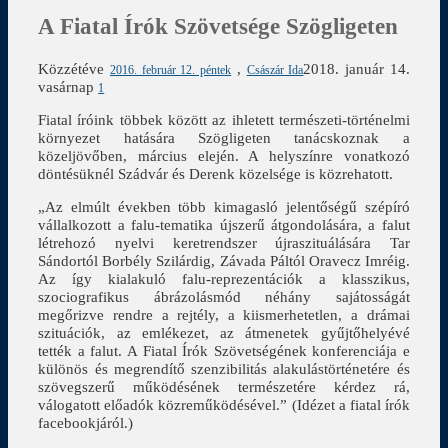
A Fiatal Írók Szövetsége Szögligeten
Közzétéve
,
2018. január 14.
2016. február 12. péntek
Császár Ida
vasárnap
1
Fiatal íróink többek között az ihletett természeti-történelmi
környezet hatására Szögligeten tanácskoznak a
közeljövőben, március elején. A helyszínre vonatkozó
döntésüknél Szádvár és Derenk közelsége is közrehatott.
„Az elmúlt években több kimagasló jelentőségű szépíró
vállalkozott a falu-tematika újszerű átgondolására, a falut
létrehozó nyelvi keretrendszer újraszituálására Tar
Sándortól Borbély Szilárdig, Závada Páltól Oravecz Imréig.
Az így kialakuló falu-reprezentációk a klasszikus,
szociografikus ábrázolásmód néhány sajátosságát
megőrizve rendre a rejtély, a kiismerhetetlen, a drámai
szituációk, az emlékezet, az átmenetek gyűjtőhelyévé
tették a falut. A Fiatal Írók Szövetségének konferenciája e
különös és megrendítő szenzibilitás alakulástörténetére és
szövegszerű működésének természetére kérdez rá,
válogatott előadók közreműködésével.” (Idézet a fiatal írók
facebookjáról.)