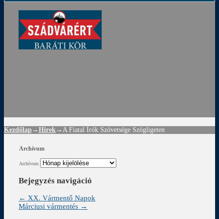
ádvár
d
!
Kezdőlap
→
Hírek
→
A Fiatal Írók Szövetsége Szögligeten
Archívum
Archívum
Bejegyzés navigáció
←
XX. Vármentő Napok
Márciusi vármentés
→