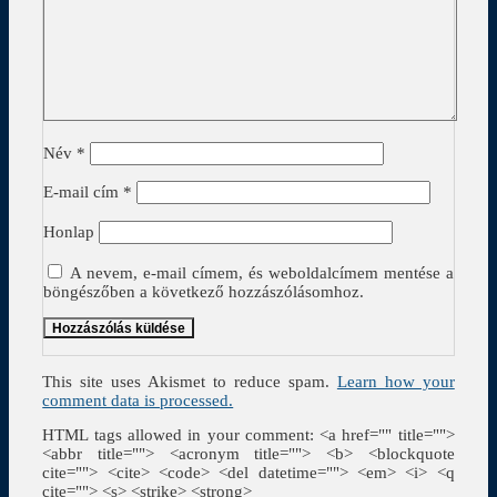
Név
*
E-mail cím
*
Honlap
A nevem, e-mail címem, és weboldalcímem mentése a
böngészőben a következő hozzászólásomhoz.
This site uses Akismet to reduce spam.
Learn how your
comment data is processed.
HTML tags allowed in your comment: <a href="" title="">
<abbr title=""> <acronym title=""> <b> <blockquote
cite=""> <cite> <code> <del datetime=""> <em> <i> <q
cite=""> <s> <strike> <strong>