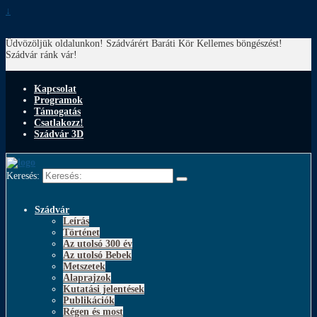
↓
Üdvözöljük oldalunkon! Szádvárért Baráti Kör
Kellemes böngészést!
Szádvár ránk vár!
Kapcsolat
Programok
Támogatás
Csatlakozz!
Szádvár 3D
Keresés:
Szádvár
Leírás
Történet
Az utolsó 300 év
Az utolsó Bebek
Metszetek
Alaprajzok
Kutatási jelentések
Publikációk
Régen és most