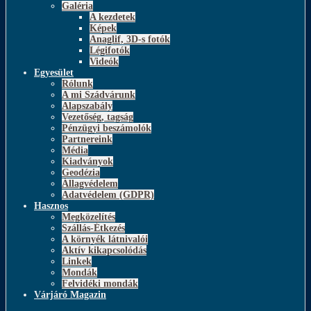
Galéria
A kezdetek
Képek
Anaglif, 3D-s fotók
Légifotók
Videók
Egyesület
Rólunk
A mi Szádvárunk
Alapszabály
Vezetőség, tagság
Pénzügyi beszámolók
Partnereink
Média
Kiadványok
Geodézia
Állagvédelem
Adatvédelem (GDPR)
Hasznos
Megközelítés
Szállás-Étkezés
A környék látnivalói
Aktív kikapcsolódás
Linkek
Mondák
Felvidéki mondák
Várjáró Magazin