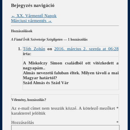
Bejegyzés navigáció
←
XX. Vármentő Napok
Márciusi vármentés
→
Hozzászólások
A Fiatal Írók Szövetsége Szögligeten
— 1 hozzászólás
Tóth Zoltán
on
2016. március 2. szerda at 06:28
írta:
A Miskolczy Simon családból ott vitézkedett a
nagyapám..
Almás nevezetű faluban éltek. Milyen távoli a mai
Magyar határtól?
Szád Almás és Szád Vár
Vélemény, hozzászólás?
Az e-mail címet nem tesszük közzé.
A kötelező mezőket
*
karakterrel jelöltük
Hozzászólás
*