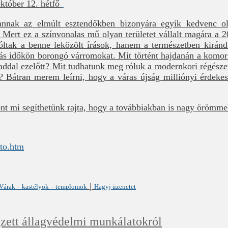
któber 12. hétfő
annak az elmúlt esztendőkben bizonyára egyik kedvenc o
Mert ez a színvonalas mű olyan területet vállalt magára a 
tak a benne leközölt írások, hanem a természetben kiránd
iás időkön borongó várromokat. Mit történt hajdanán a komo
addal ezelőtt? Mit tudhatunk meg róluk a modernkori régésze
Bátran merem leírni, hogy a váras újság milliónyi érdekes 
nt mi segíthetünk rajta, hogy a továbbiakban is nagy örömmel
ato.htm
|
Várak – kastélyok – templomok
Hagyj üzenetet
gzett állagvédelmi munkálatokról