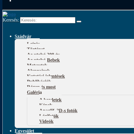
Keresés:
Szádvár
Leírás
Történet
Az utolsó 300 év
Az utolsó Bebek
Metszetek
Alaprajzok
Kutatási jelentések
Publikációk
Régen és most
Galéria
A kezdetek
Képek
Anaglif, 3D-s fotók
Légifotók
Videók
Egyesület