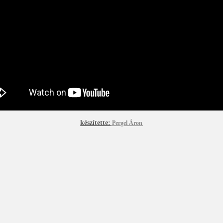
készítette:
Pergel Áron