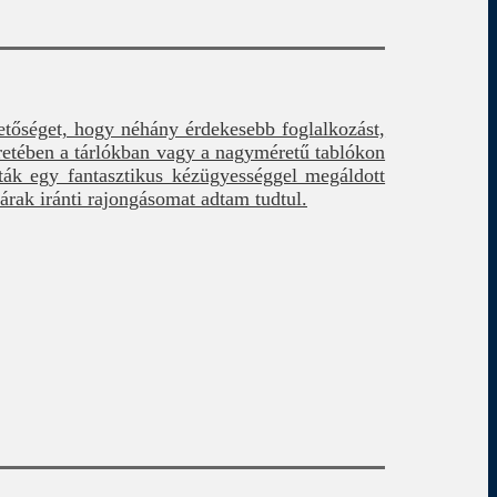
etőséget, hogy néhány érdekesebb foglalkozást,
retében a tárlókban vagy a nagyméretű tablókon
ták egy fantasztikus kézügyességgel megáldott
rak iránti rajongásomat adtam tudtul.