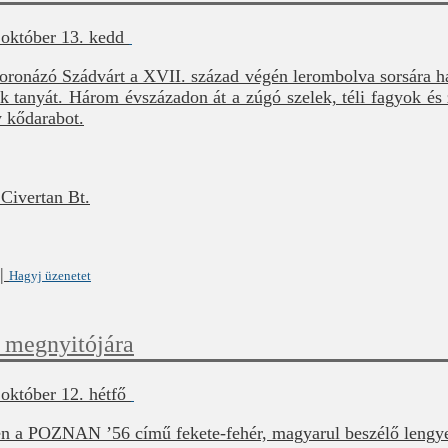
 október 13. kedd
oronázó Szádvárt a XVII. század végén lerombolva sorsára hag
ek tanyát. Három évszázadon át a zúgó szelek, téli fagyok és 
y kődarabot.
 Civertan Bt.
|
Hagyj üzenetet
 megnyitójára
október 12. hétfő
 a POZNAN ’56 című fekete-fehér, magyarul beszélő lengyel f