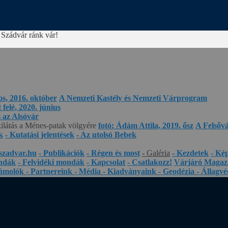
 Szádvár ránk vár!
os, 2016. október
A Nemzeti Kastély és Nemzeti Várprogram
felé, 2020. június
s az Alsóvár
kilátás a Ménes-patak völgyére
fotó: Ádám Attila, 2019. ősz
A Felsőv
k
- Kutatási jelentések
- Az utolsó Bebek
szadvar.hu
- Publikációk
- Régen és most
- Galéria
- Kezdetek
- Ké
ndák
- Felvidéki mondák
- Kapcsolat
- Csatlakozz!
Várjáró Magaz
zámolók
- Partnereink
- Média
- Kiadványaink
- Geodézia
- Állagv