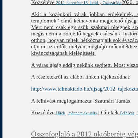
Közzétéve
,
2020. o
2012. december 18. kedd
Császár Ida
Akit a középkori várak jobban érdekelnek, 
templomok” című kéthavonta megjelenő újság. 
Mert nem csak egy szűk szakmai rétegnek szól
megismerni a zöldellő hegyek csúcsán a histór
otthon, hogyan teltek hétköznapjaik sok évszáz
eljutni az erdők mélyén megbújó műemlékhez? 
kíváncsiságának kielégítését.
A váras újság eddig nekünk segített. Most viszo
A részletekről az alábbi linken tájékozódhat:
http://www.talmakiado.hu/ujsag/2012_tajekozt
A felhívást megfogalmazta: Szatmári Tamás
Közzétéve
,
|
Címkék
,
Hírek
már nem aktuális
Felhívás
Összefoglaló a 2012 októberéig vé