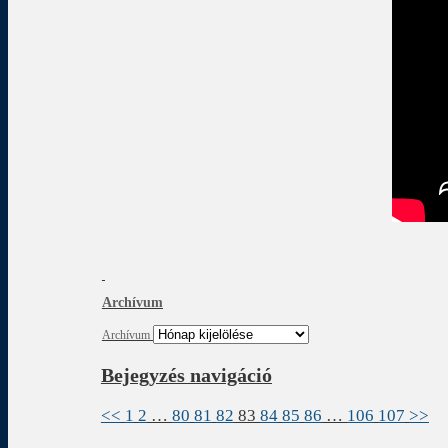
Archívum
Archívum
Bejegyzés navigáció
<<
1
2
…
80
81
82
83
84
85
86
…
106
107
>>