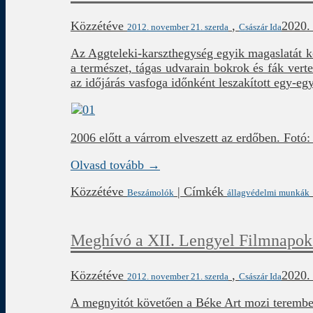
Közzétéve
,
2020.
2012. november 21. szerda
Császár Ida
Az Aggteleki-karszthegység egyik magaslatát k
a természet, tágas udvarain bokrok és fák vert
az időjárás vasfoga időnként leszakított egy-eg
2006 előtt a várrom elveszett az erdőben. Fotó:
Olvasd tovább →
Közzétéve
|
Címkék
Beszámolók
állagvédelmi munkák
Meghívó a XII. Lengyel Filmnapok
Közzétéve
,
2020. 
2012. november 21. szerda
Császár Ida
A megnyitót követően a Béke Art mozi teremben