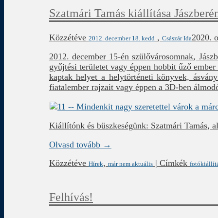
Szatmári Tamás kiállítása Jászberé
Közzétéve
,
2020. o
2012. december 18. kedd
Császár Ida
2012. december 15-én szülővárosomnak, Jászb
gyűjtési területet vagy éppen hobbit űző embe
kaptak helyet a helytörténeti könyvek, ásván
fiatalember rajzait vagy éppen a 3D-ben álmod
Kiállítónk és büszkeségünk: Szatmári Tamás, a
Olvasd tovább →
Közzétéve
,
|
Címkék
Hírek
már nem aktuális
fotókiállít
Felhívás!