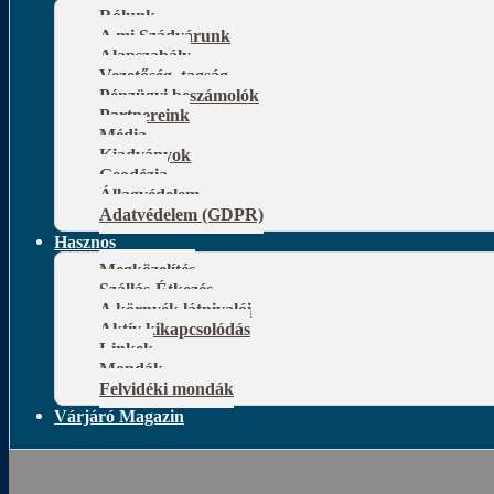
Rólunk
A mi Szádvárunk
Alapszabály
Vezetőség, tagság
Pénzügyi beszámolók
Partnereink
Média
Kiadványok
Geodézia
Állagvédelem
Adatvédelem (GDPR)
Hasznos
Megközelítés
Szállás-Étkezés
A környék látnivalói
Aktív kikapcsolódás
Linkek
Mondák
Felvidéki mondák
Várjáró Magazin