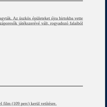
yták. Az üszkös épületeket újra birtokba vette
záporesők játékszerévé vált, rogyadozó falaiból
ilm (109 perc) kerül vetítésre.