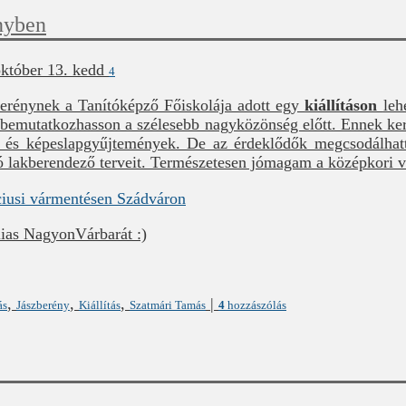
nyben
któber 13. kedd
4
erénynek a Tanítóképző Főiskolája adott egy
kiállításon
leh
r bemutatkozhasson a szélesebb nagyközönség előtt. Ennek ke
y és képeslapgyűjtemények. De az érdeklődők megcsodálhat
ó lakberendező terveit. Természetesen jómagam a középkori vá
lias NagyonVárbarát :)
,
,
,
|
ás
Jászberény
Kiállítás
Szatmári Tamás
4
hozzászólás