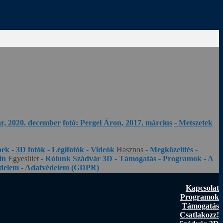
ár, 2020. december
fotó: Pergel Áron, 2017. március
- Metszetek
pek
- 3D fotók
- Légifotók
- Videók
Hasznos
- Megközelítés
-
in
Egyesület
- Rólunk
Szádvár 3D
- Támogatás
- Programok
- A
édelem
- Adatvédelem (GDPR)
Kapcsolat
Programok
Támogatás
Csatlakozz!