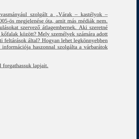
lvasmányául szolgált a „Várak – kastélyok –
2005-ös megjelenése óta, amit más médiák nem.
ulásokat szervező átlagembernek. Aki szeretné
r kőfalak között? Mely személyek számára adott
ti feltárások által? Hogyan lehet legkönnyebben
információja haszonnal szolgálta a várbarátok
 forgathassuk lapjait.