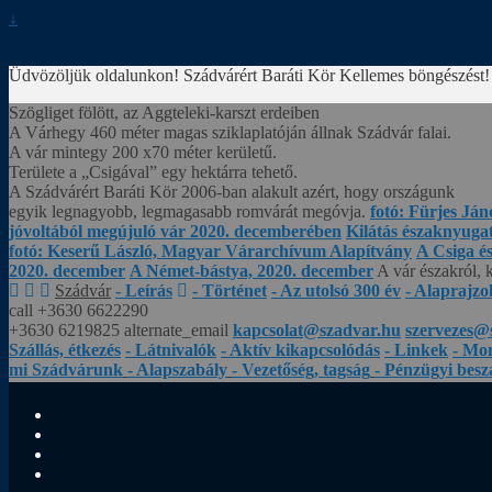
↓
Üdvözöljük oldalunkon! Szádvárért Baráti Kör
Kellemes böngészést!
Szögliget fölött, az Aggteleki-karszt erdeiben
A Várhegy 460 méter magas sziklaplatóján állnak Szádvár falai.
A vár mintegy 200 x70 méter kerületű.
Területe a „Csigával” egy hektárra tehető.
A Szádvárért Baráti Kör 2006-ban alakult azért, hogy országunk
egyik legnagyobb, legmagasabb romvárát megóvja.
fotó: Fürjes Ján
jóvoltából megújuló vár 2020. decemberében
Kilátás északnyugat 
fotó: Keserű László, Magyar Várarchívum Alapítvány
A Csiga é
2020. december
A Német-bástya, 2020. december
A vár északról, 
Szádvár
- Leírás
- Történet
- Az utolsó 300 év
- Alaprajzo
call
+3630 6622290
+3630 6219825
alternate_email
kapcsolat@szadvar.hu
szervezes@
Szállás, étkezés
- Látnivalók
- Aktív kikapcsolódás
- Linkek
- Mo
mi Szádvárunk
- Alapszabály
- Vezetőség, tagság
- Pénzügyi bes