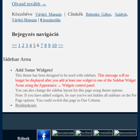
Olvasd tovább →
Közzétéve
|
Címkék
,
,
Várjáró Magazin
Bubenkó Gábor
Szádvár
|
Várjáró Magazin
6
hozzászólás
Bejegyzés navigáció
<<
1
2
3
4
5
6
7
8
9
10
>>
Sidebar Area
Add Some Widgets!
This theme has been designed to be used with sidebars.
This message will no
longer be displayed after you add at least one widget to one of the Sidebar Widget
Areas using the Appearance → Widgets control panel.
You can also change the sidebar layout for this page using theme options.
Note: If you have added widgets, be sure you've not hidden all sidebars on the Per
Page options. You could switch this page to One Column.
Bejelentkezés
Rólunk