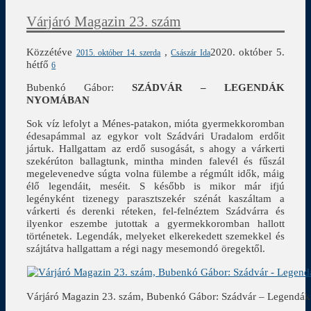
Várjáró Magazin 23. szám
Közzétéve
,
2020. október 5.
2015. október 14. szerda
Császár Ida
hétfő
6
Bubenkó Gábor:
SZÁDVÁR
– LEGENDÁK
NYOMÁBAN
Sok víz lefolyt a Ménes-patakon, mióta gyermekkoromban
édesapámmal az egykor volt Szádvári Uradalom erdőit
jártuk. Hallgattam az erdő susogását, s ahogy a várkerti
szekérúton ballagtunk, mintha minden falevél és fűszál
megelevenedve súgta volna fülembe a régmúlt idők, máig
élő legendáit, meséit. S később is mikor már ifjú
legényként tizenegy parasztszekér szénát kaszáltam a
várkerti és derenki réteken, fel-felnéztem Szádvárra és
ilyenkor eszembe jutottak a gyermekkoromban hallott
történetek. Legendák, melyeket elkerekedett szemekkel és
szájtátva hallgattam a régi nagy mesemondó öregektől.
Várjáró Magazin 23. szám, Bubenkó Gábor: Szádvár – Legendá