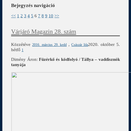
Bejegyzés navigáció
<<
1
2
3
4
5
6
7
8
9
10
>>
Várjáró Magazin 28. szám
Közzétéve
,
2020. október 5.
2016. március 29. kedd
Császár Ida
hétfő
1
Dimény Áron:
Füzérkő és ködfolyó / Tállya – vaddisznók
tanyája