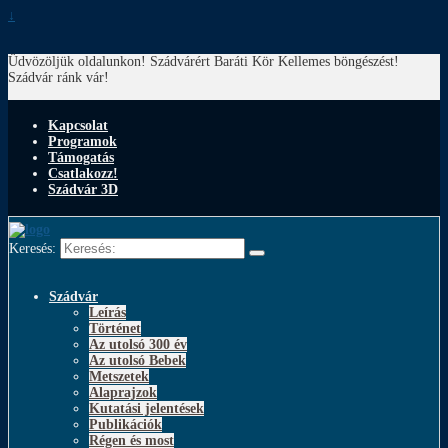
↓
Üdvözöljük oldalunkon! Szádvárért Baráti Kör
Kellemes böngészést!
Szádvár ránk vár!
Kapcsolat
Programok
Támogatás
Csatlakozz!
Szádvár 3D
Keresés:
Szádvár
Leírás
Történet
Az utolsó 300 év
Az utolsó Bebek
Metszetek
Alaprajzok
Kutatási jelentések
Publikációk
Régen és most