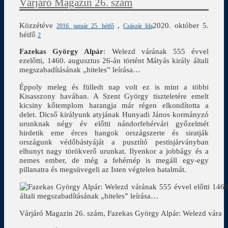
Várjáró Magazin 26. szám
Közzétéve
,
2020. október 5.
2016. január 25. hétfő
Császár Ida
hétfő
2
Fazekas György Alpár
: Welezd várának 555 évvel
ezelőtti, 1460. augusztus 26-án történt Mátyás király általi
megszabadításának „hiteles” leírása…
Éppoly meleg és fülledt nap volt ez is mint a többi
Kisasszony havában. A Szent György tiszteletére emelt
kicsiny kőtemplom harangja már régen elkondította a
delet. Dicső királyunk atyjának Hunyadi János kormányzó
urunknak négy év előtti nándorfehérvári győzelmét
hirdetik eme érces hangok országszerte és siratják
országunk védőbástyáját a pusztító pestisjárványban
elhunyt nagy törökverő urunkat. Ilyenkor a jobbágy és a
nemes ember, de még a fehérnép is megáll egy-egy
pillanatra és megsüvegeli az Isten végtelen hatalmát.
Várjáró Magazin 26. szám, Fazekas György Alpár: Welezd vára