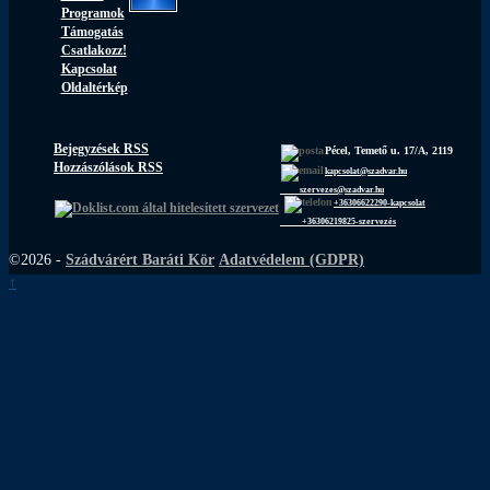
Programok
Támogatás
Csatlakozz!
Kapcsolat
Oldaltérkép
Bejegyzések RSS
Pécel, Temető u. 17/A, 2119
Hozzászólások RSS
kapcsolat@szadvar.hu
szervezes@szadvar.hu
+36306622290-kapcsolat
+36306219825-szervezés
©2026 -
Szádvárért Baráti Kör
Adatvédelem (GDPR)
↑