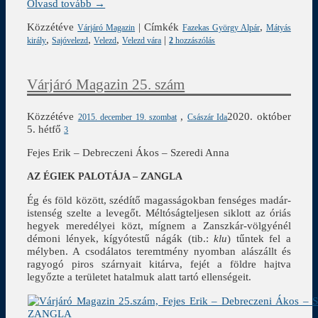
Olvasd tovább →
Közzétéve
|
Címkék
,
Várjáró Magazin
Fazekas György Alpár
Mátyás
,
,
,
|
király
Sajóvelezd
Velezd
Velezd vára
2
hozzászólás
Várjáró Magazin 25. szám
Közzétéve
,
2020. október
2015. december 19. szombat
Császár Ida
5. hétfő
3
Fejes Erik – Debreczeni Ákos – Szeredi Anna
AZ ÉGIEK PALOTÁJA – ZANGLA
Ég és föld között, szédítő magasságokban fenséges madár-
istenség szelte a levegőt. Méltóságteljesen siklott az óriás
hegyek meredélyei közt, mígnem a Zanszkár-völgyénél
démoni lények, kígyótestű nágák (tib.:
klu
) tűntek fel a
mélyben. A csodálatos teremtmény nyomban alászállt és
ragyogó piros szárnyait kitárva, fejét a földre hajtva
legyőzte a területet hatalmuk alatt tartó ellenségeit.