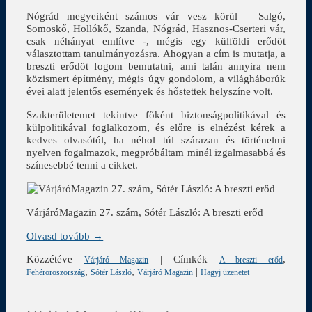
Nógrád megyeiként számos vár vesz körül – Salgó,
Somoskő, Hollókő, Szanda, Nógrád, Hasznos-Cserteri vár,
csak néhányat említve -, mégis egy külföldi erődöt
választottam tanulmányozásra. Ahogyan a cím is mutatja, a
breszti erődöt fogom bemutatni, ami talán annyira nem
közismert építmény, mégis úgy gondolom, a világháborúk
évei alatt jelentős események és hőstettek helyszíne volt.
Szakterületemet tekintve főként biztonságpolitikával és
külpolitikával foglalkozom, és előre is elnézést kérek a
kedves olvasótól, ha néhol túl szárazan és történelmi
nyelven fogalmazok, megpróbáltam minél izgalmasabbá és
színesebbé tenni a cikket.
VárjáróMagazin 27. szám, Sótér László: A breszti erőd
Olvasd tovább →
Közzétéve
|
Címkék
,
Várjáró Magazin
A breszti erőd
,
,
|
Fehéroroszország
Sótér László
Várjáró Magazin
Hagyj üzenetet