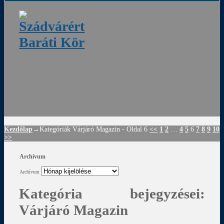
ádvár
d
!
Kezdőlap
→Kategóriák
Várjáró Magazin
- Oldal 6
<<
1
2
…
4
5
6
7
8
9
10
>>
Archívum
Archívum
Kategória bejegyzései:
Várjáró Magazin