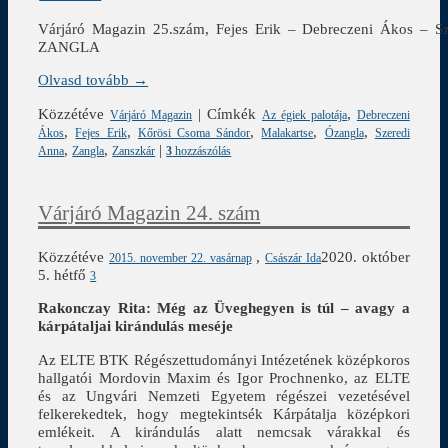
Várjáró Magazin 25.szám, Fejes Erik – Debreczeni Ákos –
ZANGLA
Olvasd tovább →
Közzétéve
|
Címkék
,
Várjáró Magazin
Az égiek palotája
Debreczeni
,
,
,
,
,
Ákos
Fejes Erik
Kőrösi Csoma Sándor
Malakartse
Ózangla
Szeredi
,
,
|
Anna
Zangla
Zanszkár
3
hozzászólás
Várjáró Magazin 24. szám
Közzétéve
,
2020. október
2015. november 22. vasárnap
Császár Ida
5. hétfő
3
Rakonczay Rita:
Még az Üveghegyen is túl – avagy a
kárpátaljai kirándulás meséje
Az ELTE BTK Régészettudományi Intézetének középkoros
hallgatói Mordovin Maxim és Igor Prochnenko, az ELTE
és az Ungvári Nemzeti Egyetem régészei vezetésével
felkerekedtek, hogy megtekintsék Kárpátalja középkori
emlékeit. A kirándulás alatt nemcsak várakkal és