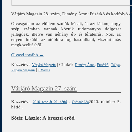
Várjáró Magazin 28. szám, Dimény Áron: Füzérkő és ködfolyó / 
Olvasgattam az előttem szólók írásait, és azt láttam, hogy
szép számban vannak köztük tudományos dolgozat
jellegűek, illetve van néhány út- és túraleírás. Nos, az
enyém inkább az utóbbira fog hasonlítani, viszont más
megközelítésből!
Olvasd tovább →
Közzétéve
|
Címkék
,
,
,
Várjáró Magazin
Dimény Áron
Füzérkő
Tállya
|
Várjáró Magazin
1
Válasz
Várjáró Magazin 27. szám
Közzétéve
,
2020. október 5.
2016. február 29. hétfő
Császár Ida
hétfő
Sótér László: A breszti erőd