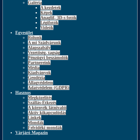
Galéria
A kezdetek
Képek
Anaglif, 3D-s fotók
Légifotók
Videók
Egyesület
Rólunk
A mi Szádvárunk
Alapszabály
Vezetőség, tagság
Pénzügyi beszámolók
Partnereink
Média
Kiadványok
Geodézia
Állagvédelem
Adatvédelem (GDPR)
Hasznos
Megközelítés
Szállás-Étkezés
A környék látnivalói
Aktív kikapcsolódás
Linkek
Mondák
Felvidéki mondák
Várjáró Magazin