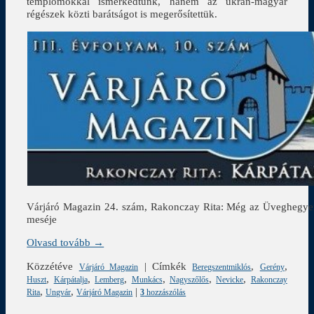
templomokkal ismerkedtünk, hanem az ukrán-magyar
régészek közti barátságot is megerősítettük.
Várjáró Magazin 24. szám, Rakonczay Rita: Még az Üveghegyen i
meséje
Olvasd tovább →
Közzétéve
|
Címkék
,
,
Várjáró Magazin
Beregszentmiklós
Gerény
,
,
,
,
,
,
Huszt
Kárpátalja
Lemberg
Munkács
Nagyszőlős
Nevicke
Rakonczay
,
,
|
Rita
Ungvár
Várjáró Magazin
3
hozzászólás