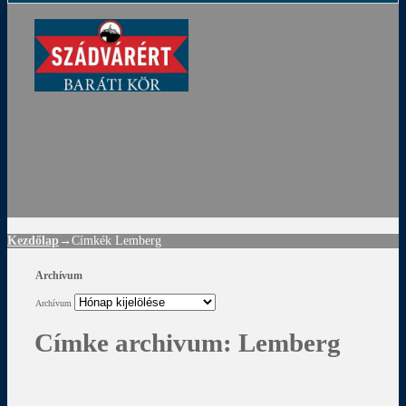
ádvár
d
!
Kezdőlap
→Címkék
Lemberg
Archívum
Archívum
Címke archivum:
Lemberg