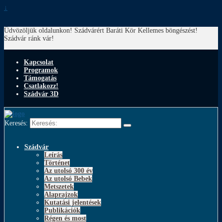
↓
Üdvözöljük oldalunkon! Szádvárért Baráti Kör
Kellemes böngészést!
Szádvár ránk vár!
Kapcsolat
Programok
Támogatás
Csatlakozz!
Szádvár 3D
Keresés:
Szádvár
Leírás
Történet
Az utolsó 300 év
Az utolsó Bebek
Metszetek
Alaprajzok
Kutatási jelentések
Publikációk
Régen és most