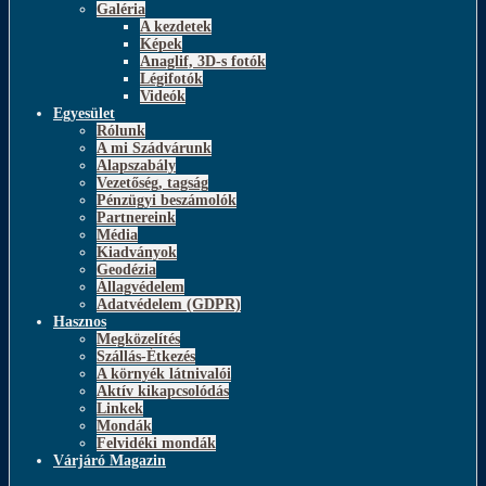
Galéria
A kezdetek
Képek
Anaglif, 3D-s fotók
Légifotók
Videók
Egyesület
Rólunk
A mi Szádvárunk
Alapszabály
Vezetőség, tagság
Pénzügyi beszámolók
Partnereink
Média
Kiadványok
Geodézia
Állagvédelem
Adatvédelem (GDPR)
Hasznos
Megközelítés
Szállás-Étkezés
A környék látnivalói
Aktív kikapcsolódás
Linkek
Mondák
Felvidéki mondák
Várjáró Magazin