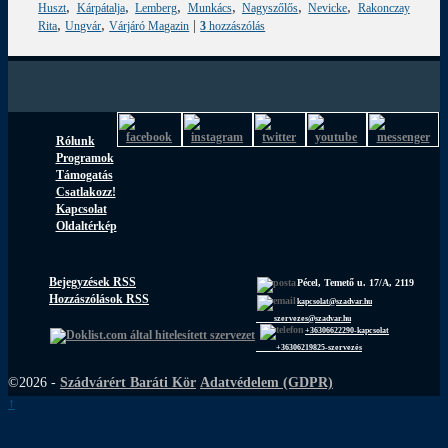
,
,
,
,
,
,
Huszt
Kárpátalja
Lemberg
Munkács
Nagyszőlős
Nevicke
Rakonczay
,
,
|
Rita
Ungvár
Várjáró Magazin
3
hozzászólás
Rólunk
Programok
Támogatás
Csatlakozz!
Kapcsolat
Oldaltérkép
Bejegyzések RSS
Pécel, Temető u. 17/A, 2119
Hozzászólások RSS
kapcsolat@szadvar.hu
szervezes@szadvar.hu
+36306622290-kapcsolat
+36306219825-szervezés
©2026 -
Szádvárért Baráti Kör
Adatvédelem (GDPR)
↑