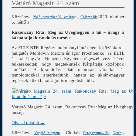
Várjáró Magazin 24. szám
Közzétéve
,
2020. október
2015. november 22. vasárnap
Császár Ida
5. hétfő
3
Rakonczay Rita:
Még az Üveghegyen is túl – avagy a
kárpátaljai kirándulás meséje
Az ELTE BTK Régészettudományi Intézetének középkoros
hallgatói Mordovin Maxim és Igor Prochnenko, az ELTE
és az Ungvári Nemzeti Egyetem régészei vezetésével
felkerekedtek, hogy megtekintsék Kárpátalja középkori
emlékeit. A kirándulás alatt nemcsak várakkal és
templomokkal ismerkedtünk, hanem az ukrán-magyar
régészek közti barátságot is megerősítettük.
Várjáró Magazin 24. szám, Rakonczay Rita: Még az Üveghegyen i
meséje
Olvasd tovább →
Közzétéve
|
Címkék
,
,
Várjáró Magazin
Beregszentmiklós
Gerény