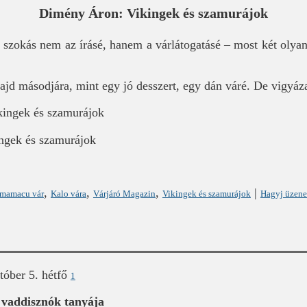
Dimény Áron: Vikingek és szamurájok
szokás nem az írásé, hanem a várlátogatásé – most két olyan 
majd másodjára, mint egy jó desszert, egy dán váré. De vigyáz
ngek és szamurájok
,
,
,
|
mamacu vár
Kalo vára
Várjáró Magazin
Vikingek és szamurájok
Hagyj üzene
tóber 5. hétfő
1
– vaddisznók tanyája