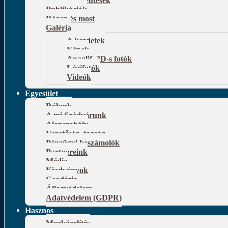
Publikációk
Régen és most
Galéria
A kezdetek
Képek
Anaglif, 3D-s fotók
Légifotók
Videók
Egyesület
Rólunk
A mi Szádvárunk
Alapszabály
Vezetőség, tagság
Pénzügyi beszámolók
Partnereink
Média
Kiadványok
Geodézia
Állagvédelem
Adatvédelem (GDPR)
Hasznos
Megközelítés