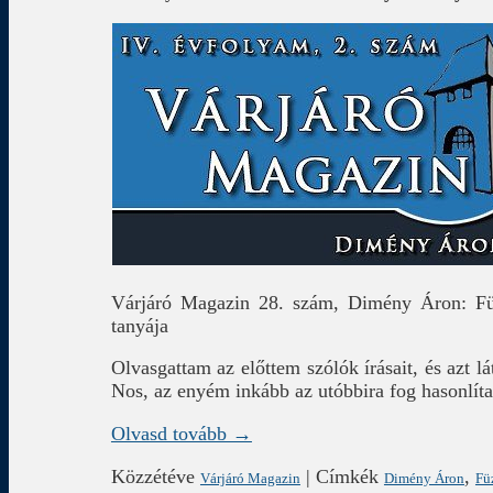
Várjáró Magazin 28. szám, Dimény Áron: Füz
tanyája
Olvasgattam az előttem szólók írásait, és azt 
Nos, az enyém inkább az utóbbira fog hasonlíta
Olvasd tovább →
Közzétéve
|
Címkék
,
Várjáró Magazin
Dimény Áron
Fü