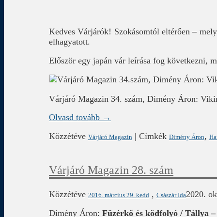
Kedves Várjárók! Szokásomtól eltérően – mely 
elhagyatott.
Először egy japán vár leírása fog következni, 
Várjáró Magazin 34. szám, Dimény Áron: Viki
Olvasd tovább →
Közzétéve
|
Címkék
,
Várjáró Magazin
Dimény Áron
Ha
Várjáró Magazin 28. szám
Közzétéve
,
2020. ok
2016. március 29. kedd
Császár Ida
Dimény Áron:
Füzérkő és ködfolyó / Tállya 