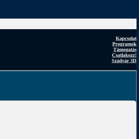
Kapcsolat
Programok
Támogatás
Csatlakozz!
Szádvár 3D