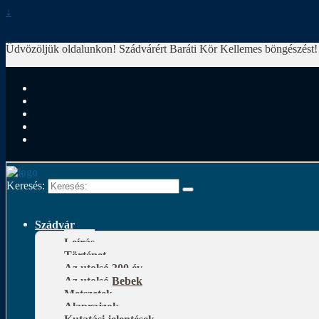
↓
Üdvözöljük oldalunkon! Szádvárért Baráti Kör
Kellemes böngészést!
Keresés:
Szádvár
Leírás
Történet
Az utolsó 300 év
Az utolsó Bebek
Metszetek
Alaprajzok
Kutatási jelentések