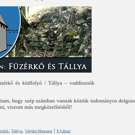
érkő és ködfolyó / Tállya – vaddisznók
láttam, hogy szép számban vannak köztük tudományos dolgozat j
ni, viszont más megközelítésből!
,
,
|
zérkő
Tállya
Várjáró Magazin
1
Válasz