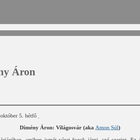
ny Áron
október 5. hétfő
Dimény Áron: Világosvár (aka
Amon Súl
)
Várjáróban, amiben ismét várat fogok járni, szó szerint. E