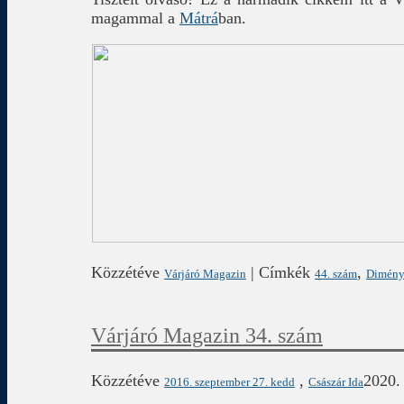
magammal a
Mátrá
ban.
Közzétéve
|
Címkék
,
Várjáró Magazin
44. szám
Dimény
Várjáró Magazin 34. szám
Közzétéve
,
2020. 
2016. szeptember 27. kedd
Császár Ida