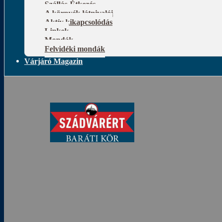
Szállás-Étkezés
A környék látnivalói
Aktív kikapcsolódás
Linkek
Mondák
Felvidéki mondák
Várjáró Magazin