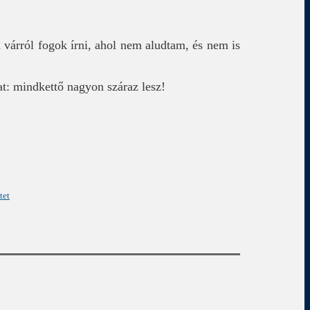
várról fogok írni, ahol nem aludtam, és nem is
at: mindkettő nagyon száraz lesz!
tet