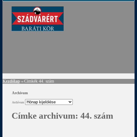
ádvár
d
!
Kezdőlap
→Címkék
44. szám
Archívum
Archívum
Címke archivum:
44. szám