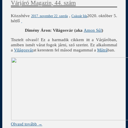
Várjáró Magazin, 44. szám
Közzétéve
,
2020. október 5.
2017. november 22. szerda
Császár Ida
hétfő
Dimény Áron: Világosvár (aka
Amon Súl
)
Tisztelt olvasó! Ez a harmadik cikkem itt a Várjáróban,
amiben ismét várat fogok járni, szó szerint. Ez alkalommal
a
Világosvár
at kerestem fel másod magammal a
Mátrá
ban.
Olvasd tovább →