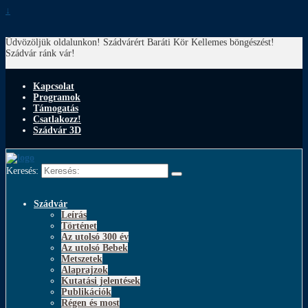
↓
Üdvözöljük oldalunkon! Szádvárért Baráti Kör
Kellemes böngészést!
Szádvár ránk vár!
Kapcsolat
Programok
Támogatás
Csatlakozz!
Szádvár 3D
Keresés:
Szádvár
Leírás
Történet
Az utolsó 300 év
Az utolsó Bebek
Metszetek
Alaprajzok
Kutatási jelentések
Publikációk
Régen és most