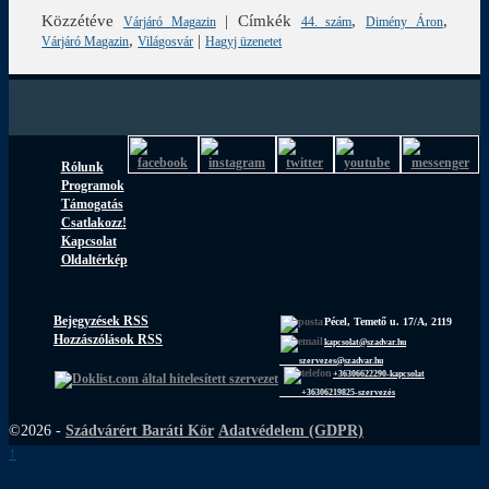
Közzétéve
|
Címkék
,
,
Várjáró Magazin
44. szám
Dimény Áron
,
|
Várjáró Magazin
Világosvár
Hagyj üzenetet
Rólunk
Programok
Támogatás
Csatlakozz!
Kapcsolat
Oldaltérkép
Bejegyzések RSS
Pécel, Temető u. 17/A, 2119
Hozzászólások RSS
kapcsolat@szadvar.hu
szervezes@szadvar.hu
+36306622290-kapcsolat
+36306219825-szervezés
©2026 -
Szádvárért Baráti Kör
Adatvédelem (GDPR)
↑