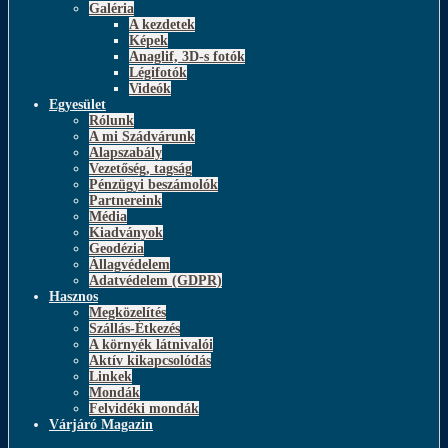
Galéria
A kezdetek
Képek
Anaglif, 3D-s fotók
Légifotók
Videók
Egyesület
Rólunk
A mi Szádvárunk
Alapszabály
Vezetőség, tagság
Pénzügyi beszámolók
Partnereink
Média
Kiadványok
Geodézia
Állagvédelem
Adatvédelem (GDPR)
Hasznos
Megközelítés
Szállás-Étkezés
A környék látnivalói
Aktív kikapcsolódás
Linkek
Mondák
Felvidéki mondák
Várjáró Magazin