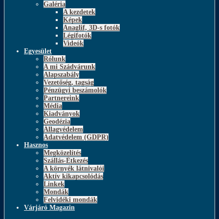
Galéria
A kezdetek
Képek
Anaglif, 3D-s fotók
Légifotók
Videók
Egyesület
Rólunk
A mi Szádvárunk
Alapszabály
Vezetőség, tagság
Pénzügyi beszámolók
Partnereink
Média
Kiadványok
Geodézia
Állagvédelem
Adatvédelem (GDPR)
Hasznos
Megközelítés
Szállás-Étkezés
A környék látnivalói
Aktív kikapcsolódás
Linkek
Mondák
Felvidéki mondák
Várjáró Magazin