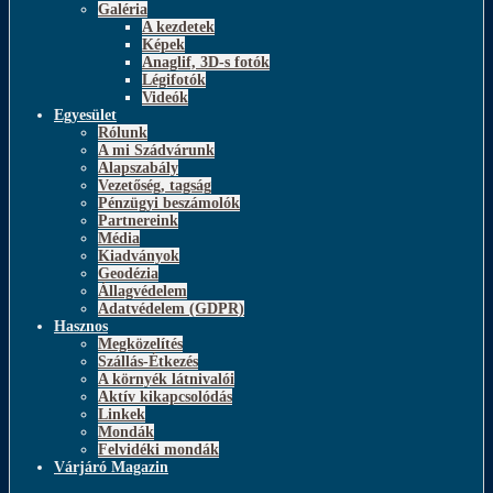
Galéria
A kezdetek
Képek
Anaglif, 3D-s fotók
Légifotók
Videók
Egyesület
Rólunk
A mi Szádvárunk
Alapszabály
Vezetőség, tagság
Pénzügyi beszámolók
Partnereink
Média
Kiadványok
Geodézia
Állagvédelem
Adatvédelem (GDPR)
Hasznos
Megközelítés
Szállás-Étkezés
A környék látnivalói
Aktív kikapcsolódás
Linkek
Mondák
Felvidéki mondák
Várjáró Magazin