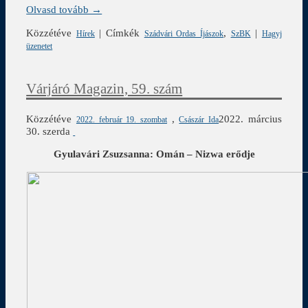
Olvasd tovább →
Közzétéve
|
Címkék
,
|
Hírek
Szádvári Ordas Íjászok
SzBK
Hagyj
üzenetet
Várjáró Magazin, 59. szám
Közzétéve
,
2022. március
2022. február 19. szombat
Császár Ida
30. szerda
Gyulavári Zsuzsanna: Omán – Nizwa erődje