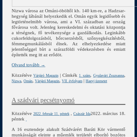
Nizwa városa az Ománi-öböltől kb. 140 km-re, a Hadzsar-
hegység lábánál helyezkedik el. Omán egyik legidősebb és
legtörténelmibb városa, ami a VI. században az ország
fővárosa volt. Jelenleg kereskedelmi és oktatási központja
a térségnek, fő tevékenysége a gazdálkodás. Leginkább
cukorfeldolgozásból, bőrcserzésből, szőnyegkészítésből,
fémmegmunkálásból élnek. Az elhelyezkedése miatt
jelentőséggel bírt a szárazföldi védekezésben és emiatt
építették meg itt az erődöt.
Olvasd tovább →
Közzétéve
|
Címkék
,
,
Várjáró Magazin
1. szám
Gyulavári Zsuzsanna
,
,
,
|
Nizwa
Omán
Várjáró Magazin
VII. évfolyam
Hagyj üzenetet
A szádvári pecsétnyomó
Közzétéve
,
2022. március 18.
2022. február 11. péntek
Császár Ida
péntek
A 16 esztendeje alakult Szádvárért Baráti Kör vármentő
munkásságát eleinte a műemlék területét elborító bozótos