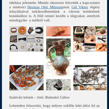
ritkítása jelentette. Miután sikeresen felvettük a kapcsolatot
a miskolci
Herman Ottó Múzeum
mal,
Gál Viktor
régész
irányításával nekikezdhetettünk a várrom területének
kutatásához is. A föld ontani kezdte a tárgyakat, amelyek
mindegyike a múltról vall.
Szádvári leletek – fotó: Bubenkó Gábor
Lehetetlen felsorolni, hogy milyen sokféle lelet idézi fel az