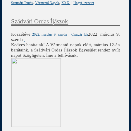
,
,
|
Szatmári Tamás
Vármentő Napok
XXX.
Hagyj üzenetet
Szádvári Ordas Íjászok
Közzétéve
,
2022. március 9.
2022. március 9. szerda
Császár Ida
szerda
Kedves barátaink! A Vármentő napok előtt, március 12-én
barátaink, a Szádvári Ordas Íjászok Egyesület rendez nyílt
napot Szögligeten. Íme a felhívásuk: