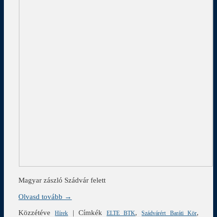
Magyar zászló Szádvár felett
Olvasd tovább →
Közzétéve
|
Címkék
,
,
Hírek
ELTE BTK
Szádvárért Baráti Kör