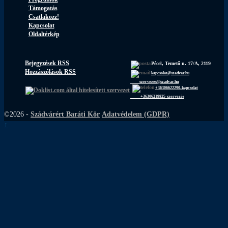
Támogatás
Csatlakozz!
Kapcsolat
Oldaltérkép
Bejegyzések RSS
Pécel, Temető u. 17/A, 2119
Hozzászólások RSS
kapcsolat@szadvar.hu
szervezes@szadvar.hu
+36306622290-kapcsolat
+36306219825-szervezés
©2026 -
Szádvárért Baráti Kör
Adatvédelem (GDPR)
↑