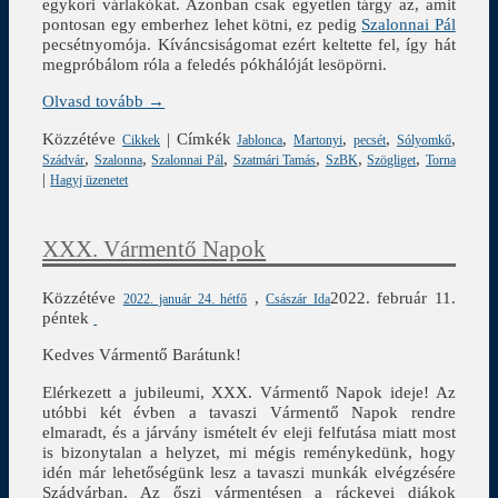
egykori várlakókat. Azonban csak egyetlen tárgy az, amit
pontosan egy emberhez lehet kötni, ez pedig
Szalonnai Pál
pecsétnyomója. Kíváncsiságomat ezért keltette fel, így hát
megpróbálom róla a feledés pókhálóját lesöpörni.
Olvasd tovább →
Közzétéve
|
Címkék
,
,
,
,
Cikkek
Jablonca
Martonyi
pecsét
Sólyomkő
,
,
,
,
,
,
Szádvár
Szalonna
Szalonnai Pál
Szatmári Tamás
SzBK
Szögliget
Torna
|
Hagyj üzenetet
XXX. Vármentő Napok
Közzétéve
,
2022. február 11.
2022. január 24. hétfő
Császár Ida
péntek
Kedves Vármentő Barátunk!
Elérkezett a jubileumi, XXX. Vármentő Napok ideje! Az
utóbbi két évben a tavaszi Vármentő Napok rendre
elmaradt, és a járvány ismételt év eleji felfutása miatt most
is bizonytalan a helyzet, mi mégis reménykedünk, hogy
idén már lehetőségünk lesz a tavaszi munkák elvégzésére
Szádvárban. Az őszi vármentésen a ráckevei diákok