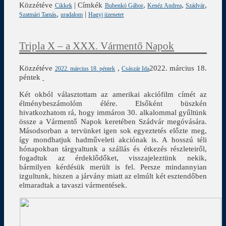
Közzétéve
|
Címkék
,
,
,
Cikkek
Bubenkó Gábor
Kenéz Andrea
Szádvár
,
|
Szatmári Tamás
uradalom
Hagyj üzenetet
Tripla X – a XXX. Vármentő Napok
Közzétéve
,
2022. március 18.
2022. március 18. péntek
Császár Ida
péntek
Két okból választottam az amerikai akciófilm címét az
élménybeszámolóm élére. Elsőként büszkén
hivatkozhatom rá, hogy immáron 30. alkalommal gyűltünk
össze a Vármentő Napok keretében Szádvár megóvására.
Másodsorban a tervünket igen sok egyeztetés előzte meg,
így mondhatjuk hadműveleti akciónak is. A hosszú téli
hónapokban tárgyaltunk a szállás és étkezés részleteiről,
fogadtuk az érdeklődőket, visszajeleztünk nekik,
bármilyen kérdésük merült is fel. Persze mindannyian
izgultunk, hiszen a járvány miatt az elmúlt két esztendőben
elmaradtak a tavaszi vármentések.