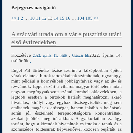
Bejegyzés navigáció
<<
1
2
…
10
11
12
13
14
15
16
…
104
105
>>
A szádvári uradalom a vár elpusztítása utáni
első évtizedekben
Közzétéve
,
2022. április 14.
2022. április 11. hétfő
Császár Ida
csütörtök
Engel Pál történész tézise szerint a középkorban épített
várak eleinte a birtok tartozékainak számítottak, ugyanúgy,
mint például a környékbeli jobbágyfalvak vagy az út- és
révvámok. Éppen ezért a viharos magyar történelem miatt
nagyon megfogyatkozott számú korabeli oklevelekben, a
legtöbb esetben a birtokok határát meghatározni akaró
hivatalos, királyi vagy egyházi tisztségviselők, meg sem
említették magát az erősséget, hanem inkább a bejárások
során jól észlelhető terepadottságokra koncentráltak,
azokat jelölték meg írásaikban. A gyakorlatban ez úgy
történt, hogy a kirendelt hivatalnok és írnoka a tanúk és a
szomszédos földesurak képviselőivel közösen bejárták az