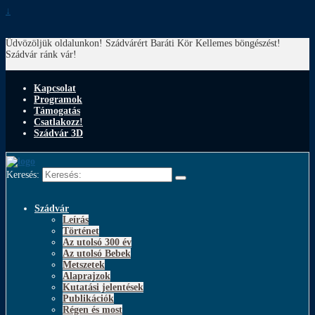
↓
Üdvözöljük oldalunkon! Szádvárért Baráti Kör
Kellemes böngészést!
Szádvár ránk vár!
Kapcsolat
Programok
Támogatás
Csatlakozz!
Szádvár 3D
Keresés:
Szádvár
Leírás
Történet
Az utolsó 300 év
Az utolsó Bebek
Metszetek
Alaprajzok
Kutatási jelentések
Publikációk
Régen és most