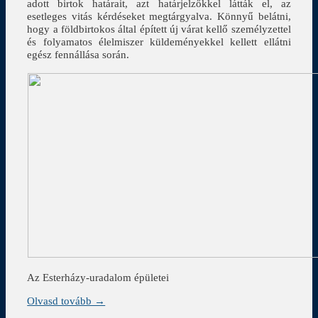
adott birtok határait, azt határjelzőkkel látták el, az
esetleges vitás kérdéseket megtárgyalva. Könnyű belátni,
hogy a földbirtokos által épített új várat kellő személyzettel
és folyamatos élelmiszer küldeményekkel kellett ellátni
egész fennállása során.
Az Esterházy-uradalom épületei
Olvasd tovább →