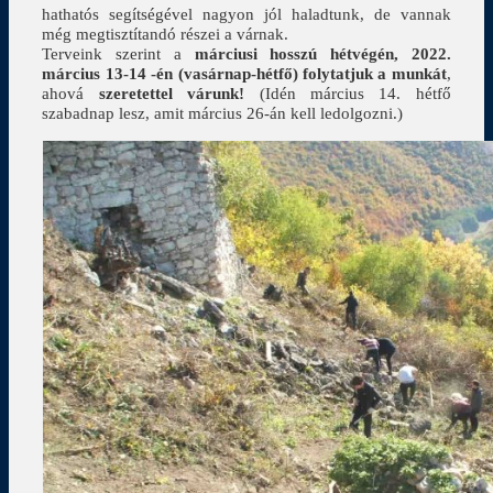
hathatós segítségével nagyon jól haladtunk, de vannak
még megtisztítandó részei a várnak.
Terveink szerint a
márciusi hosszú hétvégén, 2022.
március 13-14 -én (vasárnap-hétfő) folytatjuk a munkát
,
ahová
szeretettel várunk!
(Idén március 14. hétfő
szabadnap lesz, amit március 26-án kell ledolgozni.)