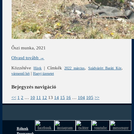
Őszi munka, 2021
Olvasd tovább →
Közzétéve
|
Címkék
,
,
Hírek
2022 március
Szádvárért Baráti Kör
|
vármentő hét
Hagyj üzenetet
Bejegyzés navigáció
<<
1
2
…
10
11
12
13
14
15
16
…
104
105
>>
Rólunk
Programok