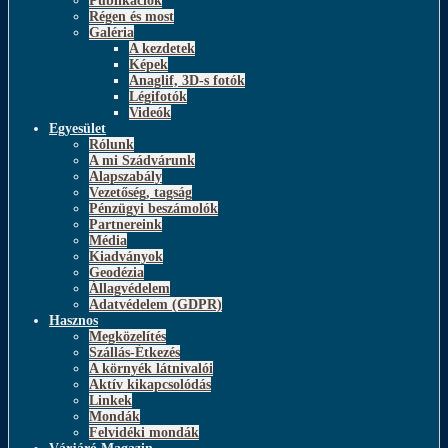
Publikációk
Régen és most
Galéria
A kezdetek
Képek
Anaglif, 3D-s fotók
Légifotók
Videók
Egyesület
Rólunk
A mi Szádvárunk
Alapszabály
Vezetőség, tagság
Pénzügyi beszámolók
Partnereink
Média
Kiadványok
Geodézia
Állagvédelem
Adatvédelem (GDPR)
Hasznos
Megközelítés
Szállás-Étkezés
A környék látnivalói
Aktív kikapcsolódás
Linkek
Mondák
Felvidéki mondák