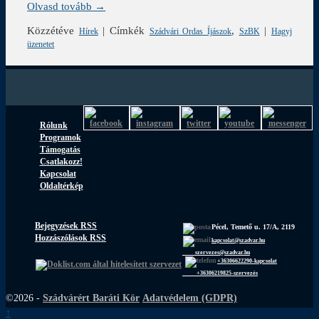
Olvasd tovább →
Közzétéve
|
Címkék
,
|
Hírek
Szádvári Ordas Íjászok
SzBK
Hagyj
üzenetet
Rólunk
Programok
Támogatás
Csatlakozz!
Kapcsolat
Oldaltérkép
Bejegyzések RSS
Pécel, Temető u. 17/A, 2119
Hozzászólások RSS
kapcsolat@szadvar.hu
szervezes@szadvar.hu
+36306622290-kapcsolat
+36306219825-szervezés
©2026 -
Szádvárért Baráti Kör
Adatvédelem (GDPR)
↑