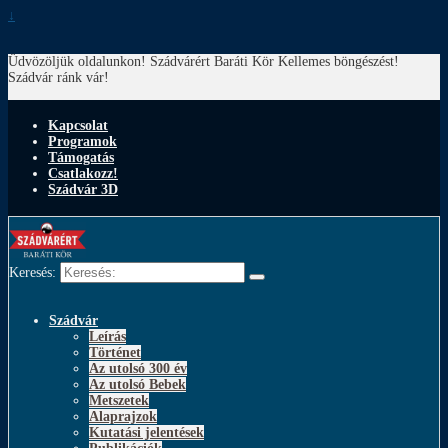
↓
Üdvözöljük oldalunkon! Szádvárért Baráti Kör
Kellemes böngészést!
Szádvár ránk vár!
Kapcsolat
Programok
Támogatás
Csatlakozz!
Szádvár 3D
Keresés:
Szádvár
Leírás
Történet
Az utolsó 300 év
Az utolsó Bebek
Metszetek
Alaprajzok
Kutatási jelentések