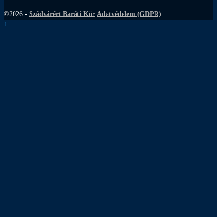
©2026 -
Szádvárért Baráti Kör
Adatvédelem (GDPR)
↑