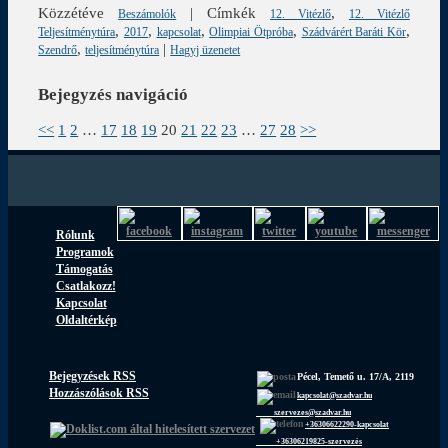
Közzétéve
|
Címkék
,
Beszámolók
12. Vitézlő
12. Vitézlő
,
,
,
,
,
Teljesítménytúra
2017
kapcsolat
Olimpiai Ötpróba
Szádvárért Baráti Kör
,
|
Szendrő
teljesítménytúra
Hagyj üzenetet
Bejegyzés navigáció
<<
1
2
…
17
18
19
20
21
22
23
…
27
28
>>
Rólunk
Programok
Támogatás
Csatlakozz!
Kapcsolat
Oldaltérkép
Bejegyzések RSS
Pécel, Temető u. 17/A, 2119
Hozzászólások RSS
kapcsolat@szadvar.hu
szervezes@szadvar.hu
+36306622290-kapcsolat
+36306219825-szervezés