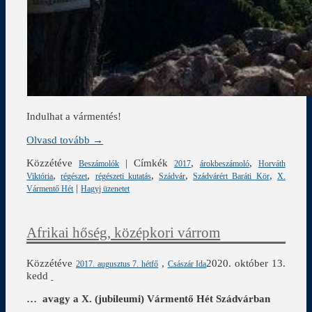
Indulhat a vármentés!
Olvasd tovább →
Közzétéve
|
Címkék
,
,
Beszámolók
2017
árokbeszámoló
Horváth
,
,
,
,
,
Viktória
régészet
régészeti kutatás
Szádvár
Szádvárért Baráti Kör
X.
|
Vármentő Hét
Hagyj üzenetet
Afrikai hőség, középkori várrom
Közzétéve
,
2020. október 13.
2017. augusztus 7. hétfő
Császár Ida
kedd
… avagy a X. (jubileumi) Vármentő Hét Szádvárban