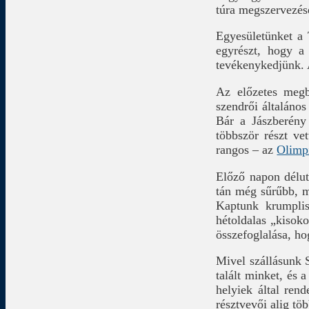
túra megszervezés
Egyesületünket a 
egyrészt, hogy a
tevékenykedjünk. 
Az előzetes megb
szendrői általános
Bár a Jászberény
többször részt ve
rangos – az
Olimp
Előző napon délut
tán még sűrűbb, m
Kaptunk krumplis 
hétoldalas „kisoko
összefoglalása, h
Mivel szállásunk 
talált minket, és a
helyiek által rend
résztvevői alig töb