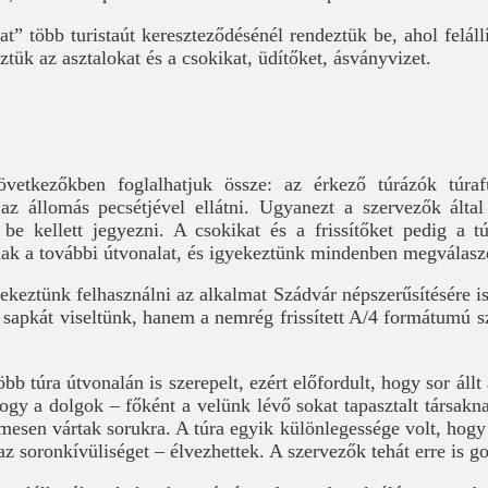
t” több turistaút kereszteződésénél rendeztük be, ahol felállí
ztük az asztalokat és a csokikat, üdítőket, ásványvizet.
övetkezőkben foglalhatjuk össze: az érkező túrázók túraf
 az állomás pecsétjével ellátni. Ugyanezt a szervezők által
s be kellett jegyezni. A csokikat és a frissítőket pedig a 
ak a további útvonalat, és igyekeztünk mindenben megválaszo
ekeztünk felhasználni az alkalmat Szádvár népszerűsítésére 
 sapkát viseltünk, hanem a nemrég frissített A/4 formátumú s
bb túra útvonalán is szerepelt, ezért előfordult, hogy sor állt
hogy a dolgok – főként a velünk lévő sokat tapasztalt társak
mesen vártak sorukra. A túra egyik különlegessége volt, hogy 
az soronkívüliséget – élvezhettek. A szervezők tehát erre is go