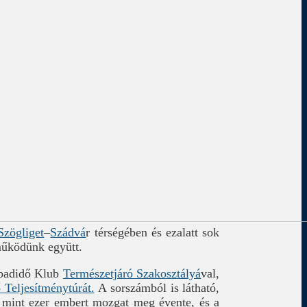
Szögliget
–
Szádvá
r térségében és ezalatt sok
működünk együtt.
abadidő Klub
Természetjáró Szakosztályá
val,
 Teljesítménytúrát.
A sorszámból is látható,
 mint ezer embert mozgat meg évente, és a