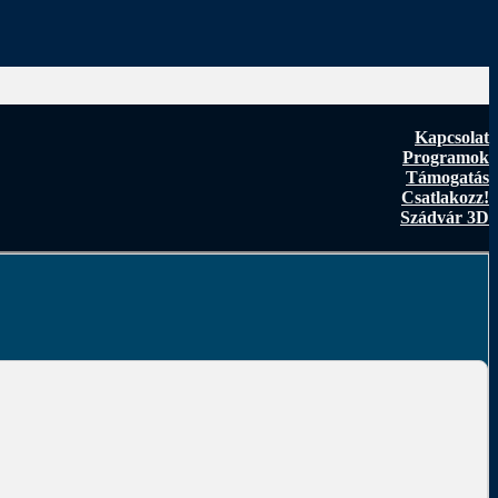
Kapcsolat
Programok
Támogatás
Csatlakozz!
Szádvár 3D