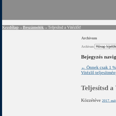
Rád
Kezdőlap
→
Beszámolók
→
Teljesítsd a Vitézlőt!
Archívum
Archívum
Bejegyzés navi
←
Önnek csak 1 %,
Vitézlő teljesítm
Teljesítsd a
Közzétéve
2017. máj