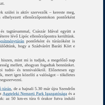
zt.
k szülei is aktív szervezők – kereste meg,
 elhelyezett ellenőrzőpontokon pontőrként
és tagtársammal, Császár Idával együtt a
méterre lévő Lipóc ellenőrzőpontra kerültünk.
jesítménytúrán
pontőrként és túrázóként is
ülődtünk, hogy a Szádvárért Baráti Kört e
 hiszen, mint mi is tudjuk, a megelőző nap
esség mellett, ahogyan fogadtak bennünket.
i tudni- és tennivalókról. Előzetesen egy
k, mert igen közelíti a valóságot – tökéletes
megszervezni.
ó túrán
, de a hajnali 5.30 már újra Szendrőn
az
Aggteleki Nemzeti Park Igazgatósága
és a
tuk: az 50 km-es túra 6 órakor futva induló