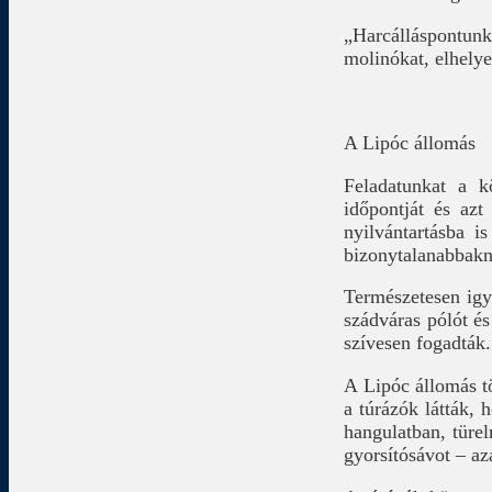
„Harcálláspontunka
molinókat, elhelye
A Lipóc állomás
Feladatunkat a k
időpontját és azt
nyilvántartásba i
bizonytalanabbakn
Természetesen igy
szádváras pólót és
szívesen fogadták.
A Lipóc állomás tö
a túrázók látták, 
hangulatban, türel
gyorsítósávot – az