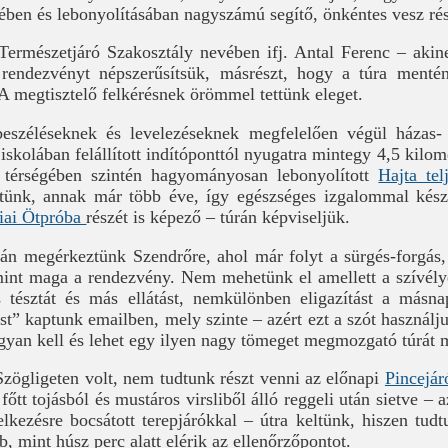
ében és lebonyolításában nagyszámú segítő, önkéntes vesz rés
Természetjáró Szakosztály nevében ifj. Antal Ferenc – akine
 rendezvényt népszerűsítsük, másrészt, hogy a túra mentén
A megtisztelő felkérésnek örömmel tettünk eleget.
eszéléseknek és levelezéseknek megfelelően végül házas- 
 iskolában felállított indítóponttól nyugatra mintegy 4,5 kilo
 térségében szintén hagyományosan lebonyolított
Hajta tel
ttünk, annak már több éve, így egészséges izgalommal kész
iai Ötpróba
részét is képező – túrán képviseljük.
án megérkeztünk Szendrőre, ahol már folyt a sürgés-forgás,
int maga a rendezvény. Nem mehetünk el amellett a szívély
tésztát és más ellátást, nemkülönben eligazítást a másnap
st” kaptunk emailben, mely szinte – azért ezt a szót használju
ogyan kell és lehet egy ilyen nagy tömeget megmozgató túrát 
Szögligeten volt, nem tudtunk részt venni az előnapi
Pincejár
 főtt tojásból és mustáros virsliből álló reggeli után sietve – 
elkezésre bocsátott terepjárókkal – útra keltünk, hiszen tud
b, mint húsz perc alatt elérik az ellenőrzőpontot.