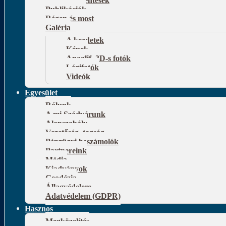
Publikációk
Régen és most
Galéria
A kezdetek
Képek
Anaglif, 3D-s fotók
Légifotók
Videók
Egyesület
Rólunk
A mi Szádvárunk
Alapszabály
Vezetőség, tagság
Pénzügyi beszámolók
Partnereink
Média
Kiadványok
Geodézia
Állagvédelem
Adatvédelem (GDPR)
Hasznos
Megközelítés