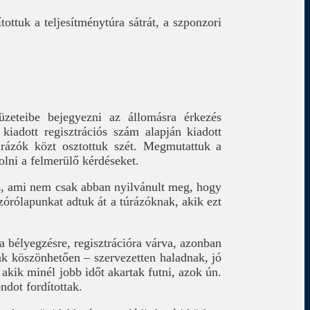
tottuk a teljesítménytúra sátrát, a szponzori
üzeteibe bejegyezni az állomásra érkezés
 kiadott regisztrációs szám alapján kiadott
túrázók közt osztottuk szét. Megmutattuk a
lni a felmerülő kérdéseket.
is, ami nem csak abban nyilvánult meg, hogy
zórólapunkat adtuk át a túrázóknak, akik ezt
 a bélyegzésre, regisztrációra várva, azonban
nak köszönhetően – szervezetten haladnak, jó
akik minél jobb időt akartak futni, azok ún.
ndot fordítottak.