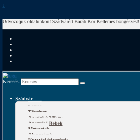
↓
Üdvözöljük oldalunkon! Szádvárért Baráti Kör
Kellemes böngészést!
Keresés:
Szádvár
Leírás
Történet
Az utolsó 300 év
Az utolsó Bebek
Metszetek
Alaprajzok
Kutatási jelentések