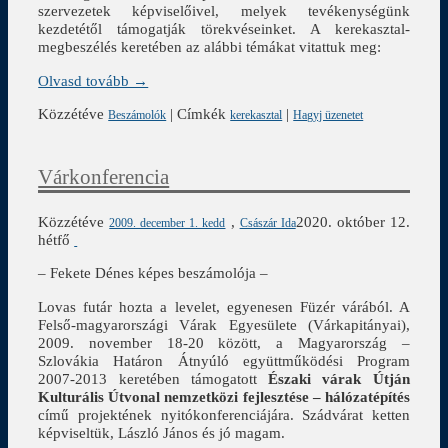
szervezetek képviselőivel, melyek tevékenységünk
kezdetétől támogatják törekvéseinket. A kerekasztal-
megbeszélés keretében az alábbi témákat vitattuk meg:
Olvasd tovább →
Közzétéve
|
Címkék
|
Beszámolók
kerekasztal
Hagyj üzenetet
Várkonferencia
Közzétéve
,
2020. október 12.
2009. december 1. kedd
Császár Ida
hétfő
– Fekete Dénes képes beszámolója –
Lovas futár hozta a levelet, egyenesen Füzér várából. A
Felső-magyarországi Várak Egyesülete (Várkapitányai),
2009. november 18-20 között, a Magyarország –
Szlovákia Határon Átnyúló együttműködési Program
2007-2013 keretében támogatott
Északi várak Útján
Kulturális
Útvonal nemzetközi fejlesztése – hálózatépítés
című projektének nyitókonferenciájára. Szádvárat ketten
képviseltük, László János és jó magam.