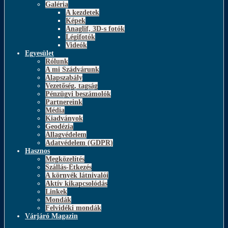
Galéria
A kezdetek
Képek
Anaglif, 3D-s fotók
Légifotók
Videók
Egyesület
Rólunk
A mi Szádvárunk
Alapszabály
Vezetőség, tagság
Pénzügyi beszámolók
Partnereink
Média
Kiadványok
Geodézia
Állagvédelem
Adatvédelem (GDPR)
Hasznos
Megközelítés
Szállás-Étkezés
A környék látnivalói
Aktív kikapcsolódás
Linkek
Mondák
Felvidéki mondák
Várjáró Magazin