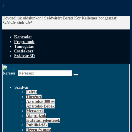
↓
Üdvözöljük oldalunkon! Szádvárért Baráti Kör
Kellemes böngészést!
Szádvár ránk vár!
Kapcsolat
Programok
Támogatás
Csatlakozz!
Szádvár 3D
Keresés:
Szádvár
Leírás
Történet
Az utolsó 300 év
Az utolsó Bebek
Metszetek
Alaprajzok
Kutatási jelentések
Publikációk
Régen és most