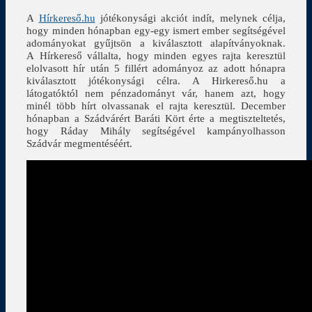
A
Hírkereső.hu
jótékonysági akciót indít, melynek célja,
hogy minden hónapban egy-egy ismert ember segítségével
adományokat gyűjtsön a kiválasztott alapítványoknak.
A Hírkereső vállalta, hogy minden egyes rajta keresztül
elolvasott hír után 5 fillért adományoz az adott hónapra
kiválasztott jótékonysági célra. A Hirkereső.hu a
látogatóktól nem pénzadományt vár, hanem azt, hogy
minél több hírt olvassanak el rajta keresztül. December
hónapban a Szádvárért Baráti Kört érte a megtiszteltetés,
hogy Ráday Mihály segítségével kampányolhasson
Szádvár megmentéséért.