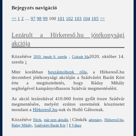
Bejegyzés navigáció
<<
1
2
…
97
98
99
100
101
102
103
104
105
>>
Lezárult a Hírkereső.hu jótékonysági
akciója
Közzétéve
,
2020. október 14.
2010. január 6. szerda
Császár Ida
szerda
1
Mint korábban
beszámoltunk róla
, a Hírkereső.hu
decemberi jótékonysági akcióján a Szádvárért Baráti Kört
érte a megtiszteltetés, hogy Ráday Mihály
segítségével kampányolhasson Szádvár megmentéséért.
Az akció lezárultával 410.000 forint gyűlt össze Szádvár
megmentésére, melyért ezúton szeretnénk köszönetet
mondani a
Hírkereső.hu
-nak és Holló Gábornak.
Közzétéve
,
|
Címkék
,
,
Hírek
már nem aktuális
adomány
Hírkereső.hu
,
|
Ráday Mihály
Szádvárért Baráti Kör
1
Válasz