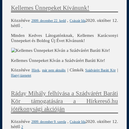
Kellemes Ünnepeket Kívánunk!
Közzétéve
,
2020. október 12.
2009. december 22. kedd
Császár Ida
hétfő
Minden Kedves Látogatónknak, Kellemes Karácsonyi
Ünnepeket és Boldog Új Évet Kívánunk!
Kellemes Ünnepeket Kíván a Szádvárért Baráti Kör!
Közzétéve
,
|
Címkék
|
Hírek
már nem aktuális
Szádvárért Baráti Kör
Hagyj üzenetet
Ráday Mihály felhívása a Szádvárért Baráti
Kör támogatására a Hírkereső.hu
jótékonysági akcióján
Közzétéve
,
2020. október 12.
2009. december 9. szerda
Császár Ida
hétfő
2