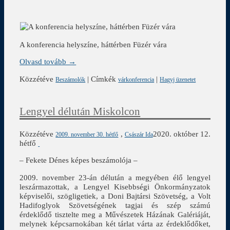
A konferencia helyszíne, háttérben Füzér vára
Olvasd tovább →
Közzétéve
|
Címkék
|
Beszámolók
várkonferencia
Hagyj üzenetet
Lengyel délután Miskolcon
Közzétéve
,
2020. október 12.
2009. november 30. hétfő
Császár Ida
hétfő
– Fekete Dénes képes beszámolója –
2009. november 23-án délután a megyében élő lengyel
leszármazottak, a Lengyel Kisebbségi Önkormányzatok
képviselői, szögligetiek, a Doni Bajtársi Szövetség, a Volt
Hadifoglyok Szövetségének tagjai és szép számú
érdeklődő tisztelte meg a Művészetek Házának Galériáját,
melynek képcsarnokában két tárlat várta az érdeklődőket,