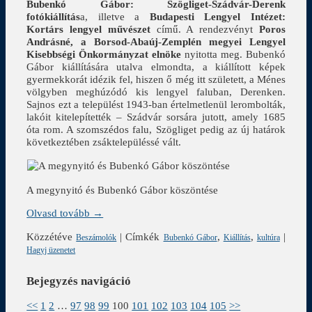
Bubenkó Gábor: Szögliget-Szádvár-Derenk
fotókiállítás
a, illetve a
Budapesti Lengyel Intézet:
Kortárs lengyel
művészet
című. A rendezvényt
Poros
Andrásné, a Borsod-Abaúj-Zemplén megyei Lengyel
Kisebbségi Önkormányzat elnöke
nyitotta meg. Bubenkó
Gábor kiállítására utalva elmondta, a kiállított képek
gyermekkorát idézik fel, hiszen ő még itt született, a Ménes
völgyben meghúzódó kis lengyel faluban, Derenken.
Sajnos ezt a települést 1943-ban értelmetlenül lerombolták,
lakóit kitelepítették – Szádvár sorsára jutott, amely 1685
óta rom. A szomszédos falu, Szögliget pedig az új határok
következtében zsáktelepüléssé vált.
A megynyitó és Bubenkó Gábor köszöntése
Olvasd tovább →
Közzétéve
|
Címkék
,
,
|
Beszámolók
Bubenkó Gábor
Kiállítás
kultúra
Hagyj üzenetet
Bejegyzés navigáció
<<
1
2
…
97
98
99
100
101
102
103
104
105
>>