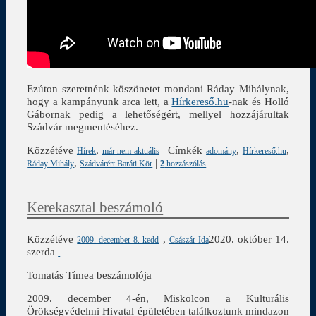
Ezúton szeretnénk köszönetet mondani Ráday Mihálynak,
hogy a kampányunk arca lett, a
Hírkereső.hu
-nak és Holló
Gábornak pedig a lehetőségért, mellyel hozzájárultak
Szádvár megmentéséhez.
Közzétéve
,
|
Címkék
,
,
Hírek
már nem aktuális
adomány
Hírkereső.hu
,
|
Ráday Mihály
Szádvárért Baráti Kör
2
hozzászólás
Kerekasztal beszámoló
Közzétéve
,
2020. október 14.
2009. december 8. kedd
Császár Ida
szerda
Tomatás Tímea beszámolója
2009. december 4-én, Miskolcon a Kulturális
Örökségvédelmi Hivatal épületében találkoztunk mindazon