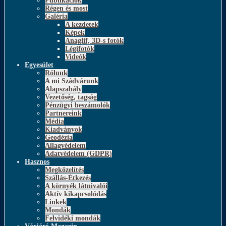
Publikációk
Régen és most
Galéria
A kezdetek
Képek
Anaglif, 3D-s fotók
Légifotók
Videók
Egyesület
Rólunk
A mi Szádvárunk
Alapszabály
Vezetőség, tagság
Pénzügyi beszámolók
Partnereink
Média
Kiadványok
Geodézia
Állagvédelem
Adatvédelem (GDPR)
Hasznos
Megközelítés
Szállás-Étkezés
A környék látnivalói
Aktív kikapcsolódás
Linkek
Mondák
Felvidéki mondák