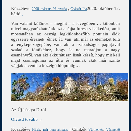
Közzétéve
,
2020. október 12.
2008. március 26. szerda
Császár Ida
hétfő
Van valami különös – megint – a levegőben…, különben
mivel magyarázhatnánk azt a fajta furcsa viselkedést, amit
mostanában az ország legkülönbözőbb pontjain élők
egyszerre éreznek, élnek át. Van, aki már az elemeket tölti
a fényképezőgépébe, van, aki a szabadságos papírjával
szalad a főnökéhez, hogy le ne maradjon a nagy
eseményről, van aki akkurátusan listát készít, hogy mit kell
majd csomagolnia az útra és vannak akik már szinte
vágják a centit a közelgő időpontig…
Az Új-bástya D-ről
Olvasd tovább →
Közzétéve
,
|
Címkék
,
Hírek
már nem aktuális
Vármentés
Vármentő