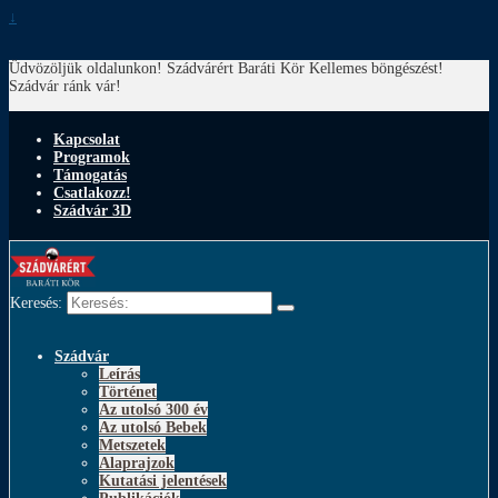
↓
Üdvözöljük oldalunkon! Szádvárért Baráti Kör
Kellemes böngészést!
Szádvár ránk vár!
Kapcsolat
Programok
Támogatás
Csatlakozz!
Szádvár 3D
Keresés:
Szádvár
Leírás
Történet
Az utolsó 300 év
Az utolsó Bebek
Metszetek
Alaprajzok
Kutatási jelentések