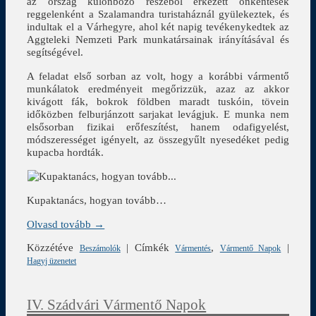
az ország különböző részéből érkezett önkéntesek
reggelenként a Szalamandra turistaháznál gyülekeztek, és
indultak el a Várhegyre, ahol két napig tevékenykedtek az
Aggteleki Nemzeti Park munkatársainak irányításával és
segítségével.
A feladat első sorban az volt, hogy a korábbi vármentő
munkálatok eredményeit megőrizzük, azaz az akkor
kivágott fák, bokrok földben maradt tuskóin, tövein
időközben felburjánzott sarjakat levágjuk. E munka nem
elsősorban fizikai erőfeszítést, hanem odafigyelést,
módszerességet igényelt, az összegyűlt nyesedéket pedig
kupacba hordták.
Kupaktanács, hogyan tovább…
Olvasd tovább →
Közzétéve
|
Címkék
,
|
Beszámolók
Vármentés
Vármentő Napok
Hagyj üzenetet
IV. Szádvári Vármentő Napok