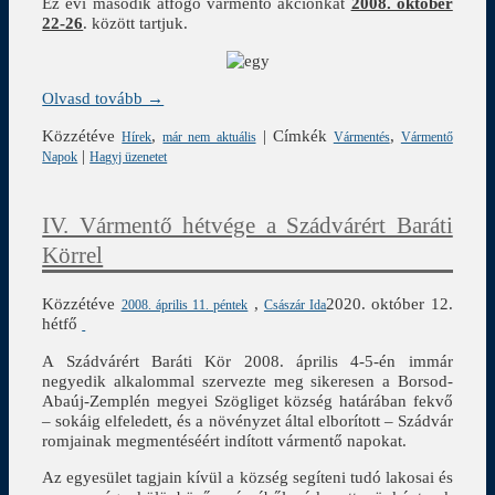
Ez évi második átfogó vármentő akciónkat
2008. október
22-26
. között tartjuk.
Olvasd tovább →
Közzétéve
,
|
Címkék
,
Hírek
már nem aktuális
Vármentés
Vármentő
|
Napok
Hagyj üzenetet
IV. Vármentő hétvége a Szádvárért Baráti
Körrel
Közzétéve
,
2020. október 12.
2008. április 11. péntek
Császár Ida
hétfő
A Szádvárért Baráti Kör 2008. április 4-5-én immár
negyedik alkalommal szervezte meg sikeresen a Borsod-
Abaúj-Zemplén megyei Szögliget község határában fekvő
– sokáig elfeledett, és a növényzet által elborított – Szádvár
romjainak megmentéséért indított vármentő napokat.
Az egyesület tagjain kívül a község segíteni tudó lakosai és