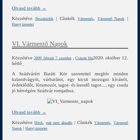
Olvasd tovább →
Közzétéve
|
Címkék
,
|
Beszámolók
Vármentés
Vármentő Napok
Hagyj üzenetet
VI. Vármentő Napok
Közzétéve
,
2020. október 12.
2009. február 7. szombat
Császár Ida
hétfő
A Szádvárért Baráti Kör szeretettel meghív minden
kalandvágyót, várbarátot, egy kicsit mozogni kívánót,
érdeklődőt, fórumozót, tagot- és leendő tagot…, egy csuda
jó hétvégére Szádvár romjaihoz.
Olvasd tovább →
Közzétéve
,
|
Címkék
,
Hírek
már nem aktuális
Vármentés
Vármentő
|
Napok
Hagyj üzenetet