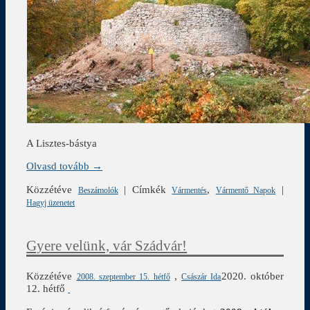
A Lisztes-bástya
Olvasd tovább →
Közzétéve
|
Címkék
,
|
Beszámolók
Vármentés
Vármentő Napok
Hagyj üzenetet
Gyere velünk, vár Szádvár!
Közzétéve
,
2020. október
2008. szeptember 15. hétfő
Császár Ida
12. hétfő