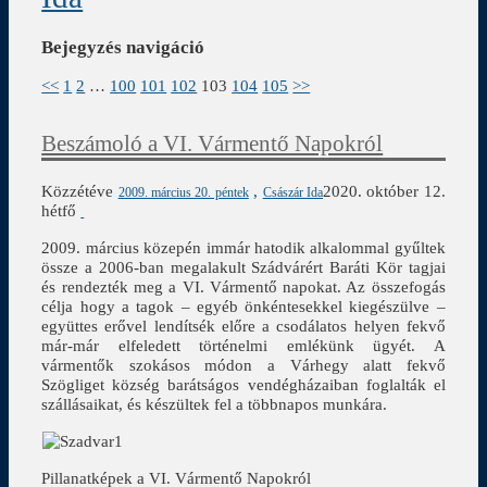
Bejegyzés navigáció
<<
1
2
…
100
101
102
103
104
105
>>
Beszámoló a VI. Vármentő Napokról
Közzétéve
,
2020. október 12.
2009. március 20. péntek
Császár Ida
hétfő
2009. március közepén immár hatodik alkalommal gyűltek
össze a 2006-ban megalakult Szádvárért Baráti Kör tagjai
és rendezték meg a VI. Vármentő napokat. Az összefogás
célja hogy a tagok – egyéb önkéntesekkel kiegészülve –
együttes erővel lendítsék előre a csodálatos helyen fekvő
már-már elfeledett történelmi emlékünk ügyét. A
vármentők szokásos módon a Várhegy alatt fekvő
Szögliget község barátságos vendégházaiban foglalták el
szállásaikat, és készültek fel a többnapos munkára.
Pillanatképek a VI. Vármentő Napokról