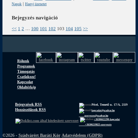
|
Napok
Hagyj üzenetet
Bejegyzés navigáció
<<
1
2
…
100
101
102
103
104
105
>>
Rólunk
Programok
Támogatás
Csatlakozz!
Kapcsolat
Oldaltérkép
Bejegyzések RSS
Pécel, Temető u. 17/A, 2119
Hozzászólások RSS
kapcsolat@szadvar.hu
szervezes@szadvar.hu
+36306622290-kapcsolat
+36306219825-szervezés
©2026 -
Szádvárért Baráti Kör
Adatvédelem (GDPR)