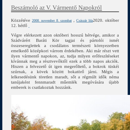
Beszámoló az V. Vármentő Napokról
Közzétéve
,
2020. október
2008. november 8. szombat
Császár Ida
12. hétfő
Végre elérkezett azon októberi hosszú hétvége, amikor a
Szádvárért Baráti Kör tagjai és pártolói ismét
összesereglettek a csodálatos természeti környezetben
emelkedő középkori várrom érdekében. Aki már részt vett
ilyen vármentő napokon, az, tudja milyen erőfeszítéseket
kívánnak meg a résztvevőktől ezek a több napos akciók.
Hiszen a felvezető út igen megerőltető, a bokrok tüskéi
szúrnak, a kövek között bokatörő járni. Mégis a
lelkesedésünk töretlen maradt, sőt a régmúlt idők néma
tanújaként fennmaradt műemlék megóvására újabb
emberek is csatlakoztak hozzánk.