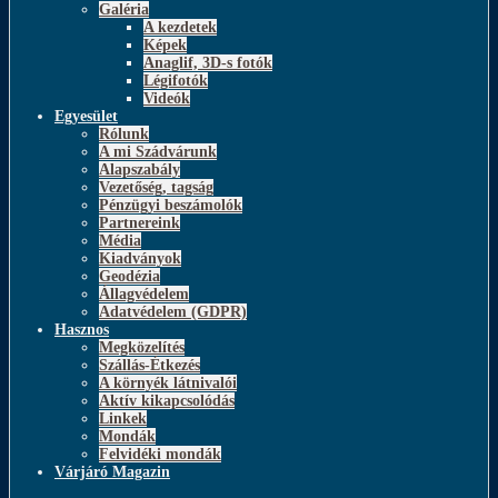
Galéria
A kezdetek
Képek
Anaglif, 3D-s fotók
Légifotók
Videók
Egyesület
Rólunk
A mi Szádvárunk
Alapszabály
Vezetőség, tagság
Pénzügyi beszámolók
Partnereink
Média
Kiadványok
Geodézia
Állagvédelem
Adatvédelem (GDPR)
Hasznos
Megközelítés
Szállás-Étkezés
A környék látnivalói
Aktív kikapcsolódás
Linkek
Mondák
Felvidéki mondák
Várjáró Magazin