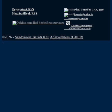
Bejegyzések RSS
Pécel, Temető u. 17/A, 2119
Hozzászólások RSS
kapcsolat@szadvar.hu
szervezes@szadvar.hu
+36306622290-kapcsolat
+36306219825-szervezés
©2026 -
Szádvárért Baráti Kör
Adatvédelem (GDPR)
↑