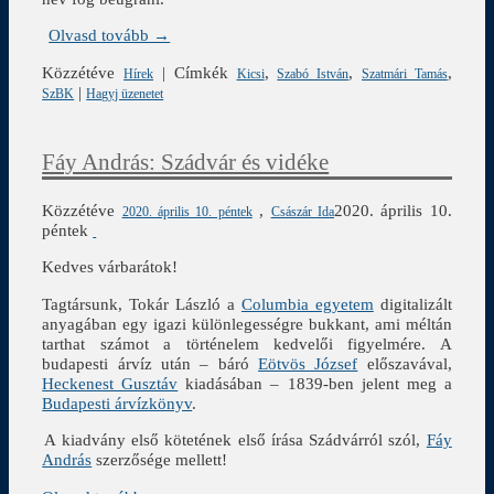
Olvasd tovább →
Közzétéve
|
Címkék
,
,
,
Hírek
Kicsi
Szabó István
Szatmári Tamás
|
SzBK
Hagyj üzenetet
Fáy András: Szádvár és vidéke
Közzétéve
,
2020. április 10.
2020. április 10. péntek
Császár Ida
péntek
Kedves várbarátok!
Tagtársunk, Tokár László a
Columbia egyetem
digitalizált
anyagában egy igazi különlegességre bukkant, ami méltán
tarthat számot a történelem kedvelői figyelmére. A
budapesti árvíz után – báró
Eötvös József
előszavával,
Heckenest Gusztáv
kiadásában – 1839-ben jelent meg a
Budapesti árvízkönyv
.
A kiadvány első kötetének első írása Szádvárról szól,
Fáy
András
szerzősége mellett!