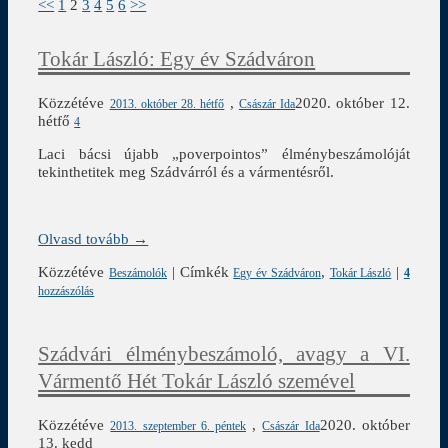
<<
1
2
3
4
5
6
>>
Tokár László: Egy év Szádváron
Közzétéve
,
2020. október 12.
2013. október 28. hétfő
Császár Ida
hétfő
4
Laci bácsi újabb „poverpointos” élménybeszámolóját
tekinthetitek meg Szádvárról és a vármentésről.
Olvasd tovább →
Közzétéve
|
Címkék
,
|
Beszámolók
Egy év Szádváron
Tokár László
4
hozzászólás
Szádvári élménybeszámoló, avagy a VI.
Vármentő Hét Tokár László szemével
Közzétéve
,
2020. október
2013. szeptember 6. péntek
Császár Ida
13. kedd