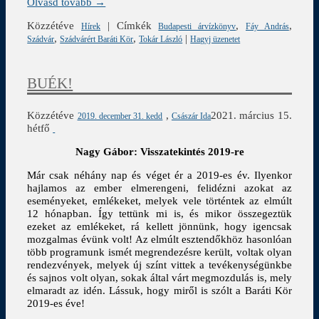
Olvasd tovább →
Közzétéve
|
Címkék
,
,
Hírek
Budapesti árvízkönyv
Fáy András
,
,
|
Szádvár
Szádvárért Baráti Kör
Tokár László
Hagyj üzenetet
BUÉK!
Közzétéve
,
2021. március 15.
2019. december 31. kedd
Császár Ida
hétfő
Nagy Gábor: Visszatekintés 2019-re
Már csak néhány nap és véget ér a 2019-es év. Ilyen
kor
hajlamos az ember elmerengeni, felidézni azokat az
eseményeket, emlékeket, melyek vele történtek az elmúlt
12 hónapban. Így tettünk mi is, és mikor összegeztük
ezeket az emlékeket, rá kellett jönnünk, hogy igencsak
mozgalmas évünk volt! Az elmúlt esztendőkhöz hasonlóan
több programunk ismét megrendezésre került, voltak olyan
rendezvények, melyek új színt vittek a tevékenységünkbe
és sajnos volt olyan, sokak által várt megmozdulás is, mely
elmaradt az idén. Lássuk, hogy miről is szólt a Baráti Kör
2019-es éve!