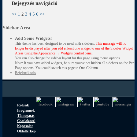
Bejegyzés navigáció
<<
1
2
3
4
5
6
>>
Sidebar Area
Add Some Widgets!
This theme has been designed to be used with sidebars.
This message will no
longer be displayed after you add at least one widget to one of the Sidebar Widget
Areas using the Appearance → Widgets control panel.
You can also change the sidebar layout for this page using theme options.
Note: If you have added widgets, be sure you've not hidden all sidebars on the Per
Page options. You could switch this page to One Column.
Bejelentkezés
Rólunk
Programok
Támogatás
Csatlakozz!
Kapcsolat
Oldaltérkép