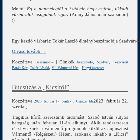
Mottó:
Ég a napmelegtől a Szádvár hegy csúcsa, tikkadt
várbarátok ásogatnak rajta
. (Arany János után szabadon)
:)
Egy kezdő várbarát: Tokár László élménybeszámolója Szádvárró
Olvasd tovább →
Közzétéve
|
Címkék
,
,
Beszámolók
beszámoló
Szádvár
Szádvárért
,
,
|
Baráti Kör
Tokár László
VI. Vármentő Hét
Hagyj üzenetet
Búcsúzás a „Kicsitől”
Közzétéve
,
2023. február 22.
2023. február 17. péntek
Császár Ida
szerda
Tragikus hírről szereztünk tudomást, Szabó István súlyos
betegség után február 11-én elhunyt. Akik rendszeresen
részt vesznek a vármentő programok közül az augusztusi
Vármentő {Régészeti} Héten, azoknak inkább a „Kicsi”
név fog beugrani.