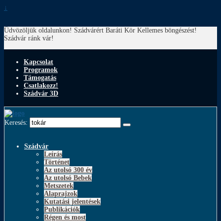
↓
Üdvözöljük oldalunkon! Szádvárért Baráti Kör
Kellemes böngészést!
Szádvár ránk vár!
Kapcsolat
Programok
Támogatás
Csatlakozz!
Szádvár 3D
Keresés:
Szádvár
Leírás
Történet
Az utolsó 300 év
Az utolsó Bebek
Metszetek
Alaprajzok
Kutatási jelentések
Publikációk
Régen és most