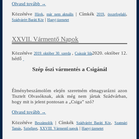
Olvasd tovább →
Közzétéve
,
|
Címkék
,
,
Hírek
már nem aktuális
2019
összefoglaló
|
Szádvárért Baráti Kör
Hagyj üzenetet
XXVII. Vármentő Napok
Közzétéve
,
2020. október 12.
2019. október 30. szerda
Császár Ida
hétfő
Szép őszi vármentés a Csigánál
Élménybeszámolóm elején szeretném elmagyarázni azon
Tisztelt Olvasóknak, akik még nem jártak Szádvárban,
hogy mit is jelent pontosan a „Csiga” szó?
Olvasd tovább →
Közzétéve
|
Címkék
,
Beszámolók
Szádvárért Baráti Kör
Szatmári
,
,
|
Tamás
Szögliget
XXVIII. Vármentő napok
Hagyj üzenetet