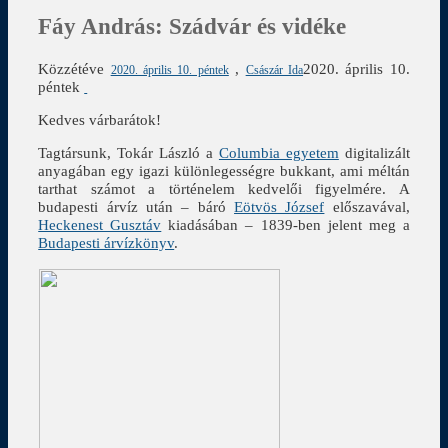
Fáy András: Szádvár és vidéke
Közzétéve
,
2020. április 10.
2020. április 10. péntek
Császár Ida
péntek
Kedves várbarátok!
Tagtársunk, Tokár László a
Columbia egyetem
digitalizált
anyagában egy igazi különlegességre bukkant, ami méltán
tarthat számot a történelem kedvelői figyelmére. A
budapesti árvíz után – báró
Eötvös József
előszavával,
Heckenest Gusztáv
kiadásában – 1839-ben jelent meg a
Budapesti árvízkönyv
.