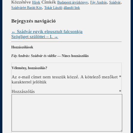
Közzétéve
Címkék
,
,
,
Hírek
Budapesti árvízkönyv
Fáy András
Szádvár
,
Szádvárért Baráti Kör
Tokár László
állandó link
Bejegyzés navigáció
←
Szádvár egyik elpusztult falcsonkja
Szögliget szülöttei – I.
→
Hozzászólások
Fáy András: Szádvár és vidéke
— Nincs hozzászólás
Vélemény, hozzászólás?
Az e-mail címet nem tesszük közzé.
A kötelező mezőket
*
karakterrel jelöltük
Hozzászólás
*