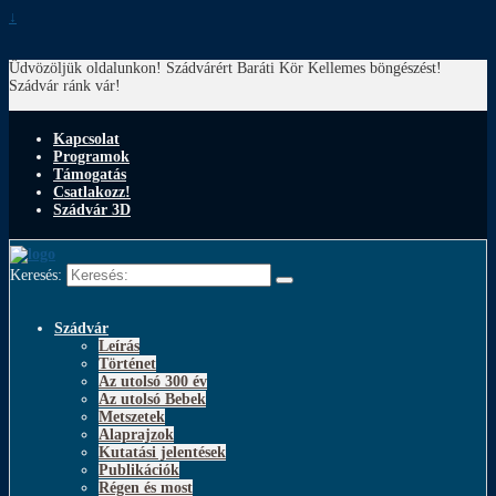
↓
Üdvözöljük oldalunkon! Szádvárért Baráti Kör
Kellemes böngészést!
Szádvár ránk vár!
Kapcsolat
Programok
Támogatás
Csatlakozz!
Szádvár 3D
Keresés:
Szádvár
Leírás
Történet
Az utolsó 300 év
Az utolsó Bebek
Metszetek
Alaprajzok
Kutatási jelentések
Publikációk
Régen és most