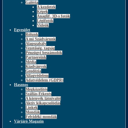
Galéria
A kezdetek
Képek
Anaglif, 3D-s fotók
Légifotók
Videók
Egyesület
Rólunk
A mi Szádvárunk
Alapszabály
Vezetőség, tagság
Pénzügyi beszámolók
Partnereink
Média
Kiadványok
Geodézia
Állagvédelem
Adatvédelem (GDPR)
Hasznos
Megközelítés
Szállás-Étkezés
A környék látnivalói
Aktív kikapcsolódás
Linkek
Mondák
Felvidéki mondák
Várjáró Magazin