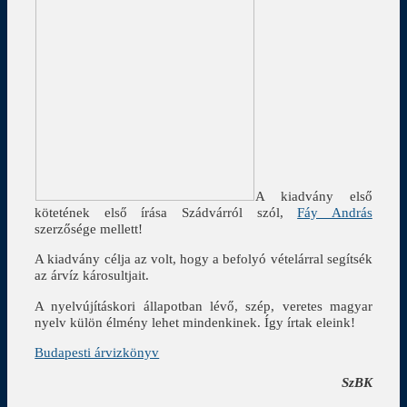
A kiadvány első
kötetének első írása Szádvárról szól,
Fáy András
szerzősége mellett!
A kiadvány célja az volt, hogy a befolyó vételárral segítsék
az árvíz károsultjait.
A nyelvújításkori állapotban lévő, szép, veretes magyar
nyelv külön élmény lehet mindenkinek. Így írtak eleink!
Budapesti árvizkönyv
SzBK