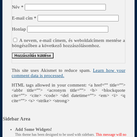
Név
*
E-mail cím
*
Honlap
A nevem, e-mail címem, és weboldalcímem mentése a
böngészőben a következő hozzászólásomhoz.
This site uses Akismet to reduce spam.
Learn how your
comment data is processed.
HTML tags allowed in your comment: <a href="" title="">
<abbr title=""> <acronym title=""> <b> <blockquote
cite=""> <cite> <code> <del datetime=""> <em> <i> <q
cite=""> <s> <strike> <strong>
Sidebar Area
Add Some Widgets!
This theme has been designed to be used with sidebars.
This message will no