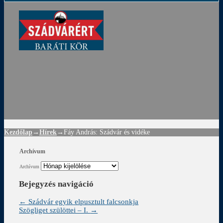
ádvár
d
!
Kezdőlap
→
Hírek
→
Fáy András: Szádvár és vidéke
Archívum
Archívum
Bejegyzés navigáció
←
Szádvár egyik elpusztult falcsonkja
Szögliget szülöttei – I.
→