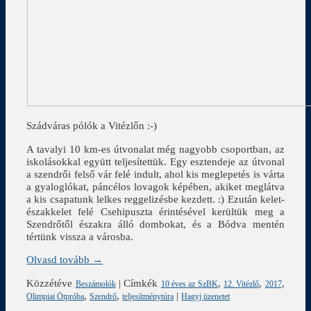
Szádváras pólók a Vitézlőn :-)
A tavalyi 10 km-es útvonalat még nagyobb csoportban, az
iskolásokkal együtt teljesítettük. Egy esztendeje az útvonal
a szendrői felső vár felé indult, ahol kis meglepetés is várta
a gyaloglókat, páncélos lovagok képében, akiket meglátva
a kis csapatunk lelkes reggelizésbe kezdett. :) Ezután kelet-
északkelet felé Csehipuszta érintésével kerültük meg a
Szendrőtől északra álló dombokat, és a Bódva mentén
tértünk vissza a városba.
Olvasd tovább →
Közzétéve
|
Címkék
,
,
,
Beszámolók
10 éves az SzBK
12. Vitézlő
2017
,
,
|
Olimpiai Ötpróba
Szendrő
teljesítménytúra
Hagyj üzenetet