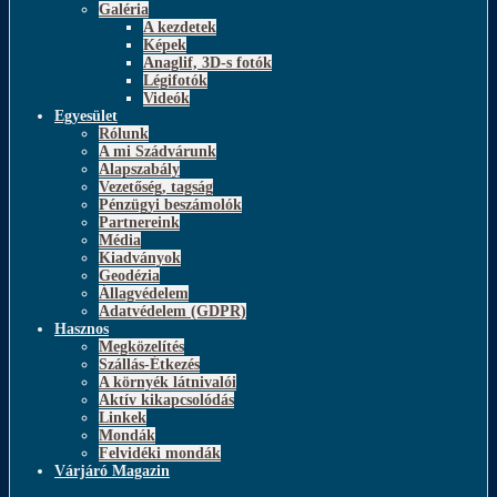
Galéria
A kezdetek
Képek
Anaglif, 3D-s fotók
Légifotók
Videók
Egyesület
Rólunk
A mi Szádvárunk
Alapszabály
Vezetőség, tagság
Pénzügyi beszámolók
Partnereink
Média
Kiadványok
Geodézia
Állagvédelem
Adatvédelem (GDPR)
Hasznos
Megközelítés
Szállás-Étkezés
A környék látnivalói
Aktív kikapcsolódás
Linkek
Mondák
Felvidéki mondák
Várjáró Magazin