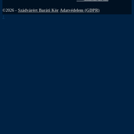
©2026 -
Szádvárért Baráti Kör
Adatvédelem (GDPR)
↑