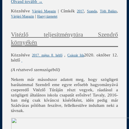
Olvasd tovább →
Közzétéve
|
Címkék
,
,
,
Várjáró Magazin
2017
Szanda
Tóth Balázs
|
Várjáró Magazin
Hagyj üzenetet
Vitézlő teljesítménytúra Szendrő
környékén
Közzétéve
,
2020. október 12.
2017. május 8. hétfő
Császár Ida
hétfő
(A résztvevő szemszögéből)
Nekem már másodszor adatott meg, hogy szögligeti
barátaimmal Szendrő eme egyre erősebb hagyományává
cseperedő Vitézlő Túráján részt vegyek, ráadásul a
szögligeti általános iskola csapatát erősítve! Tavaly, 2016-
ban még csak kíváncsi kísérőként, idén pedig már
Szádváras pólóban feszítve, fellelkesülve indultam neki a
távnak.