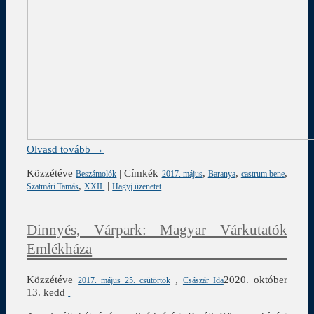
Olvasd tovább →
Közzétéve
|
Címkék
,
,
,
Beszámolók
2017. május
Baranya
castrum bene
,
|
Szatmári Tamás
XXII.
Hagyj üzenetet
Dinnyés, Várpark: Magyar Várkutatók
Emlékháza
Közzétéve
,
2020. október
2017. május 25. csütörtök
Császár Ida
13. kedd