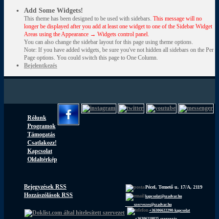
Add Some Widgets!
This theme has been designed to be used with sidebars.
This message will no
longer be displayed after you add at least one widget to one of the Sidebar Widget
Areas using the Appearance → Widgets control panel.
You can also change the sidebar layout for this page using theme options.
Note: If you have added widgets, be sure you've not hidden all sidebars on the Per
Page options. You could switch this page to One Column.
Bejelentkezés
Rólunk
Programok
Támogatás
Csatlakozz!
Kapcsolat
Oldaltérkép
Bejegyzések RSS
Pécel, Temető u. 17/A, 2119
Hozzászólások RSS
kapcsolat@szadvar.hu
szervezes@szadvar.hu
+36306622290-kapcsolat
+36306219825-szervezés