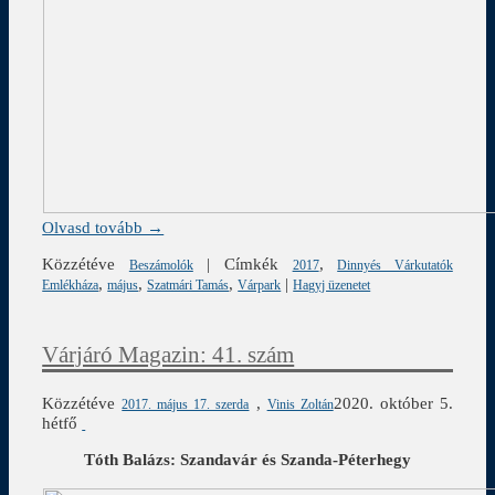
Olvasd tovább →
Közzétéve
|
Címkék
,
Beszámolók
2017
Dinnyés Várkutatók
,
,
,
|
Emlékháza
május
Szatmári Tamás
Várpark
Hagyj üzenetet
Várjáró Magazin: 41. szám
Közzétéve
,
2020. október 5.
2017. május 17. szerda
Vinis Zoltán
hétfő
Tóth Balázs: Szandavár és Szanda-Péterhegy