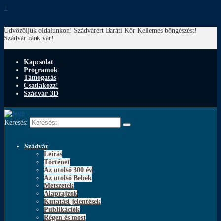
↓
Üdvözöljük oldalunkon! Szádvárért Baráti Kör
Kellemes böngészést!
Szádvár ránk vár!
Kapcsolat
Programok
Támogatás
Csatlakozz!
Szádvár 3D
Keresés:
Szádvár
Leírás
Történet
Az utolsó 300 év
Az utolsó Bebek
Metszetek
Alaprajzok
Kutatási jelentések
Publikációk
Régen és most