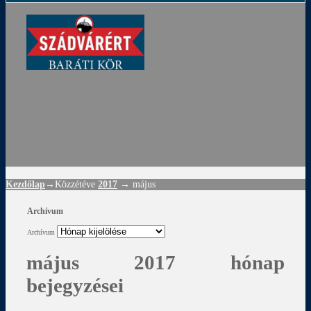
ádvár
d
!
Kezdőlap
→Közzétéve
2017
→
május
Archívum
Archívum
május 2017 hónap
bejegyzései