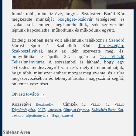
Immár több, mint tíz éve, hogy a Szádvárért Baráti Kör
megkezdte munkáját
Szögliget
–
Szádvá
r térségében és
ezalatt sok embert megismerhettünk, sok szervezettel
léptünk kapcsolatba, működtünk és működünk együtt.
Ezideig azonban nem volt alkalmunk találkozni a
Szendrő
Városi Sport és Szabadidő Klub
Természetjáró
Szakosztályá
val, mely az idén szervezte meg, és
bonyolította le április 22. napján a
12. Vitézlő
Teljesítménytúrát.
A sorszámból is látható, hogy egy
évtizedes rendezvényről van szó, melyről elmondhatjuk,
hogy több, mint ezer embert mozgat meg évente, és a túra
megszervezésében és lebonyolításában nagyszámú segítő,
önkéntes vesz részt.
Olvasd tovább →
Közzétéve
|
Címkék
,
Beszámolók
12. Vitézlő
12. Vitézlő
,
,
,
,
,
Teljesítménytúra
2017
kapcsolat
Olimpiai Ötpróba
Szádvárért Baráti Kör
,
|
Szendrő
teljesítménytúra
Hagyj üzenetet
Sidebar Area