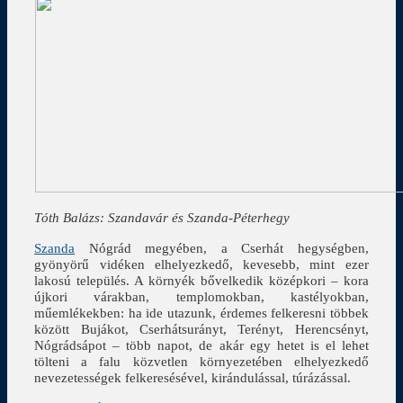
Tóth Balázs: Szandavár és Szanda-Péterhegy
Szanda
Nógrád megyében, a Cserhát hegységben,
gyönyörű vidéken elhelyezkedő, kevesebb, mint ezer
lakosú település. A környék bővelkedik középkori – kora
újkori várakban, templomokban, kastélyokban,
műemlékekben: ha ide utazunk, érdemes felkeresni többek
között Bujákot, Cserhátsurányt, Terényt, Herencsényt,
Nógrádsápot – több napot, de akár egy hetet is el lehet
tölteni a falu közvetlen környezetében elhelyezkedő
nevezetességek felkeresésével, kirándulással, túrázással.