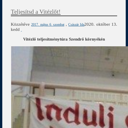
Teljesítsd a Vitézlőt!
Közzétéve
,
2020. október 13.
2017. május 6. szombat
Császár Ida
kedd
Vitézlő teljesítménytúra Szendrő környékén