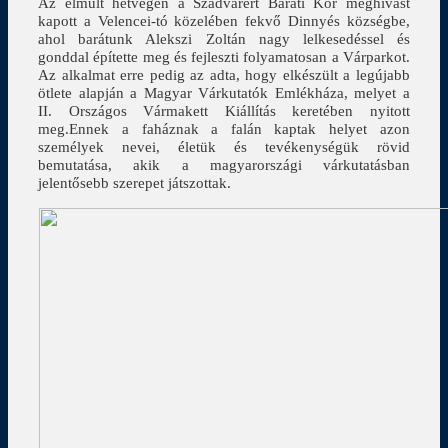
Az elmúlt hétvégén a Szádvárért Baráti Kör meghívást
kapott a Velencei-tó közelében fekvő Dinnyés községbe,
ahol barátunk Alekszi Zoltán nagy lelkesedéssel és
gonddal építette meg és fejleszti folyamatosan a Várparkot.
Az alkalmat erre pedig az adta, hogy elkészült a legújabb
ötlete alapján a Magyar Várkutatók Emlékháza, melyet a
II. Országos Vármakett Kiállítás keretében nyitott
meg.Ennek a faháznak a falán kaptak helyet azon
személyek nevei, életük és tevékenységük rövid
bemutatása, akik a magyarországi várkutatásban
jelentősebb szerepet játszottak.