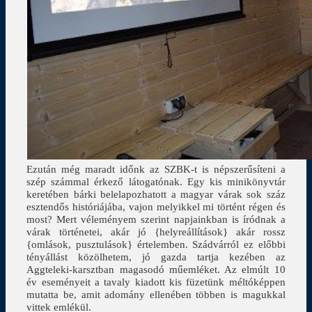
Ezután még maradt időnk az SZBK-t is népszerűsíteni a
szép számmal érkező látogatónak. Egy kis minikönyvtár
keretében bárki belelapozhatott a magyar várak sok száz
esztendős históriájába, vajon melyikkel mi történt régen és
most? Mert véleményem szerint napjainkban is íródnak a
várak történetei, akár jó {helyreállítások} akár rossz
{omlások, pusztulások} értelemben. Szádvárról ez előbbi
tényállást közölhetem, jó gazda tartja kezében az
Aggteleki-karsztban magasodó műemléket. Az elmúlt 10
év eseményeit a tavaly kiadott kis füzetünk méltóképpen
mutatta be, amit adomány ellenében többen is magukkal
vittek emlékül.