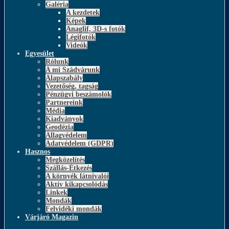
Galéria
A kezdetek
Képek
Anaglif, 3D-s fotók
Légifotók
Videók
Egyesület
Rólunk
A mi Szádvárunk
Alapszabály
Vezetőség, tagság
Pénzügyi beszámolók
Partnereink
Média
Kiadványok
Geodézia
Állagvédelem
Adatvédelem (GDPR)
Hasznos
Megközelítés
Szállás-Étkezés
A környék látnivalói
Aktív kikapcsolódás
Linkek
Mondák
Felvidéki mondák
Várjáró Magazin