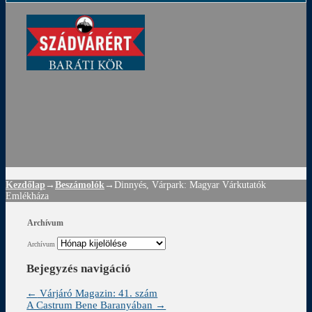
ádvár
d
!
Kezdőlap
→
Beszámolók
→
Dinnyés, Várpark: Magyar Várkutatók
Emlékháza
Archívum
Archívum
Bejegyzés navigáció
←
Várjáró Magazin: 41. szám
A Castrum Bene Baranyában
→