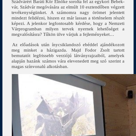
Szádvárért Baráti Kör Elnöke sorolta fel az egykori Bebek-
vár, Szádvár megóvására az elmúlt 10 esztendőben végzett
tevékenységünket. A számomra nagy örömet jelentett
mindezt felidézni, hiszen ez már lassan a történelem részét
képezi. A jelenkor legfontosabb kérdése, hogy a Nemzeti
Várprogramban milyen tervek nyernek lehetőséget a
megvalósításra? Tűkön ülve várjuk a fejleményeket…
Az előadások után ínycsiklandozó ebéddel ajándékozott
meg minket a házigazda. Majd Fodor Zsolt tartott
bemutatót legfrissebb verziójú látványrajzaiból, amelyek
alapján hazánk számos vára elevenedett meg szó szerint a
magas színvonalú alkotásban.