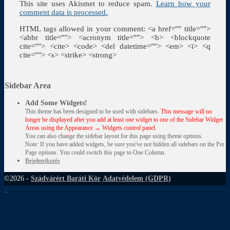
This site uses Akismet to reduce spam.
Learn how your
comment data is processed.
HTML tags allowed in your comment: <a href="" title="">
<abbr title=""> <acronym title=""> <b> <blockquote
cite=""> <cite> <code> <del datetime=""> <em> <i> <q
cite=""> <s> <strike> <strong>
Sidebar Area
Add Some Widgets!
This theme has been designed to be used with sidebars.
This message will no
longer be displayed after you add at least one widget to one of the Sidebar Widget
Areas using the Appearance → Widgets control panel.
You can also change the sidebar layout for this page using theme options.
Note: If you have added widgets, be sure you've not hidden all sidebars on the Per
Page options. You could switch this page to One Column.
Bejelentkezés
©2026 -
Szádvárért Baráti Kör
Adatvédelem (GDPR)
↑