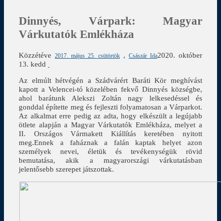
Dinnyés, Várpark: Magyar
Várkutatók Emlékháza
Közzétéve
,
2020. október
2017. május 25. csütörtök
Császár Ida
13. kedd
Az elmúlt hétvégén a Szádvárért Baráti Kör meghívást
kapott a Velencei-tó közelében fekvő Dinnyés községbe,
ahol barátunk Alekszi Zoltán nagy lelkesedéssel és
gonddal építette meg és fejleszti folyamatosan a Várparkot.
Az alkalmat erre pedig az adta, hogy elkészült a legújabb
ötlete alapján a Magyar Várkutatók Emlékháza, melyet a
II. Országos Vármakett Kiállítás keretében nyitott
meg.Ennek a faháznak a falán kaptak helyet azon
személyek nevei, életük és tevékenységük rövid
bemutatása, akik a magyarországi várkutatásban
jelentősebb szerepet játszottak.