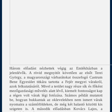
Három előadást nézhettek végig az Emlékházban a
jelenlévők. A rövid megnyitót követően az elsőt Terei
György, a magyarországi várbarátokat összefogó Castrum
Bene Egyesület titkára tartotta a Fejér megyei várakról,
azok felkutatásáról. Mivel a terület nagy része sík és főként
mezőgazdasági művelés alatt lévő, kiemelt fontosságot kap
a régen volt várak légi fotózása. Számos példát mutatott
be, hogyan bukkantak az oklevelekben nem ismert várak
nyomaira a szántóföldeken, de még két halastó közötti kis
szigeten is. A második előadásban Kovács Lajos, a