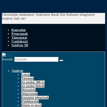
↓
Üdvözöljük oldalunkon! Szádvárért Baráti Kör
Kellemes böngészést!
Szádvár ránk vár!
Kapcsolat
Programok
Támogatás
Csatlakozz!
Szádvár 3D
Keresés:
Szádvár
Leírás
Történet
Az utolsó 300 év
Az utolsó Bebek
Metszetek
Alaprajzok
Kutatási jelentések
Publikációk
Régen és most