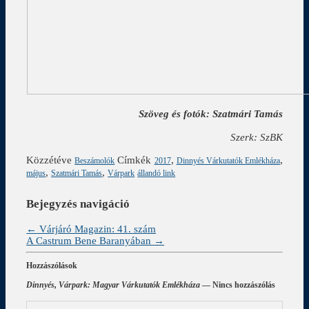
Szöveg és fotók: Szatmári Tamás
Szerk: SzBK
Közzétéve
Címkék
,
,
Beszámolók
2017
Dinnyés Várkutatók Emlékháza
,
,
május
Szatmári Tamás
Várpark
állandó link
Bejegyzés navigáció
←
Várjáró Magazin: 41. szám
A Castrum Bene Baranyában
→
Hozzászólások
Dinnyés, Várpark: Magyar Várkutatók Emlékháza
— Nincs hozzászólás