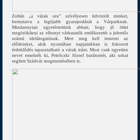
Zoltán „a várak ura” szívélyesen üdvözölt minket,
bemutatva a legújabb gyarapodását a Várparknak.
Mindannyian egyetértettünk abban, hogy jó ötlet
megörökíteni az elhunyt várkutatók emlékezetét a jelentős
számú idelátogatónak. Mert meg kell ismerni az
elődeinket, akik nyomában napjainkban is fokozott
érdeklődés tapasztalható a várak iránt. Most csak egyetlen
nevet emelnék ki, Petróczki József barátomét, aki sokat
segített Szádvár megmentésében is.