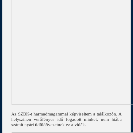
Az SZBK-t harmadmagammal képviseltem a találkozón. A
helyszínen verőfényes idő fogadott minket, nem hiába
számít nyári üdülőövezetnek ez a vidék.