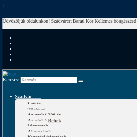
↓
Üdvözöljük oldalunkon! Szádvárért Baráti Kör
Kellemes böngészést!
Keresés:
Szádvár
Leírás
Történet
Az utolsó 300 év
Az utolsó Bebek
Metszetek
Alaprajzok
Kutatási jelentések