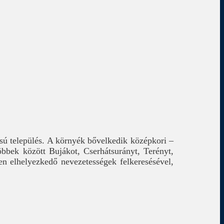
ú település. A környék bővelkedik középkori –
bbek között Bujákot, Cserhátsurányt, Terényt,
en elhelyezkedő nevezetességek felkeresésével,