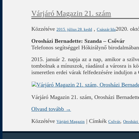
Várjáró Magazin 21. szám
Közzétéve
,
2020. októ
2015. július 28. kedd
Császár Ida
Orosházi Bernadette: Szanda – Csővár
Telefonos segítséggel Hókirálynő birodalmában
2015. január 2. napja az a nap, amikor a szilv
tombolnak a mínuszok, ráadásul a városra is kö
ismeretlen erdei várak felfedezésére induljon a
Várjáró Magazin 21. szám, Orosházi Bernadett
Olvasd tovább →
Közzétéve
|
Címkék
,
Várjáró Magazin
Csővár
Orosházi