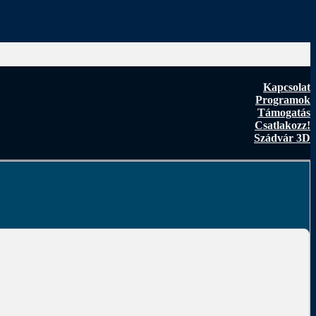
Kapcsolat
Programok
Támogatás
Csatlakozz!
Szádvár 3D