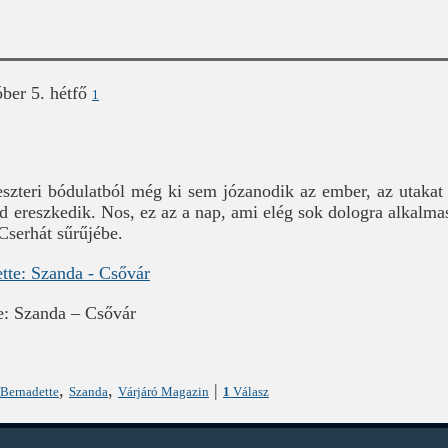
ber 5. hétfő
1
eszteri bódulatból még ki sem józanodik az ember, az utakat 
d ereszkedik. Nos, ez az a nap, ami elég sok dologra alkalmas
 Cserhát sűrűjébe.
e: Szanda – Csővár
,
,
|
 Bernadette
Szanda
Várjáró Magazin
1
Válasz