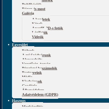
Publikációk
Régen és most
Galéria
A kezdetek
Képek
Anaglif, 3D-s fotók
Légifotók
Videók
Egyesület
Rólunk
A mi Szádvárunk
Alapszabály
Vezetőség, tagság
Pénzügyi beszámolók
Partnereink
Média
Kiadványok
Geodézia
Állagvédelem
Adatvédelem (GDPR)
Hasznos
Megközelítés