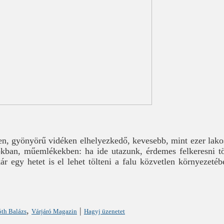
, gyönyörű vidéken elhelyezkedő, kevesebb, mint ezer lakos
kban, műemlékekben: ha ide utazunk, érdemes felkeresni tö
r egy hetet is el lehet tölteni a falu közvetlen környezetéb
,
|
th Balázs
Várjáró Magazin
Hagyj üzenetet