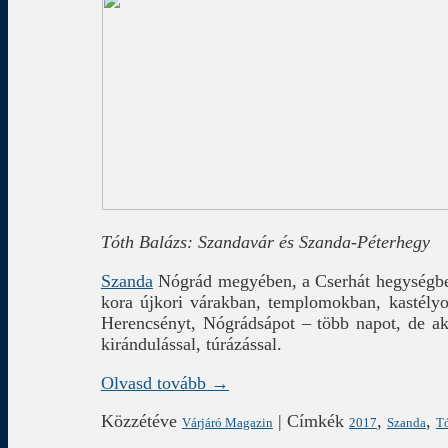
Tóth Balázs: Szandavár és Szanda-Péterhegy
Szanda
Nógrád megyében, a Cserhát hegységben
kora újkori várakban, templomokban, kastélyo
Herencsényt, Nógrádsápot – több napot, de aká
kirándulással, túrázással.
Olvasd tovább →
Közzétéve
|
Címkék
,
,
Várjáró Magazin
2017
Szanda
Tó