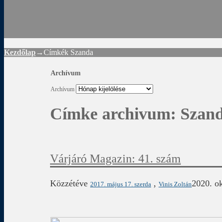
Rád
Kezdőlap
→Címkék
Szanda
Archívum
Archívum
Címke archivum:
Szan
Várjáró Magazin: 41. szám
Közzétéve
,
2020. ok
2017. május 17. szerda
Vinis Zoltán