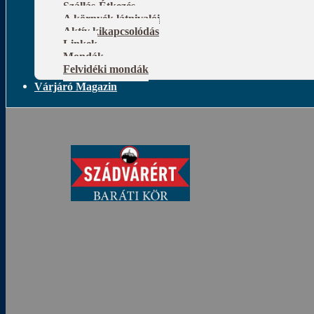
Szállás-Étkezés
A környék látnivalói
Aktív kikapcsolódás
Linkek
Mondák
Felvidéki mondák
Várjáró Magazin