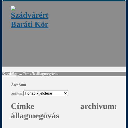
ádvár
d
!
Kezdőlap
→Címkék
állagmegóvás
Archívum
Archívum
Címke archivum:
állagmegóvás