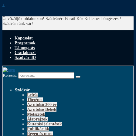
↓
Üdvözöljük oldalunkon! Szádvárért Baráti Kör
Kellemes böngészést!
Szádvár ránk vár!
Kapcsolat
Programok
Támogatás
Csatlakozz!
Szádvár 3D
Keresés:
Szádvár
Leírás
Történet
Az utolsó 300 év
Az utolsó Bebek
Metszetek
Alaprajzok
Kutatási jelentések
Publikációk
Régen és most