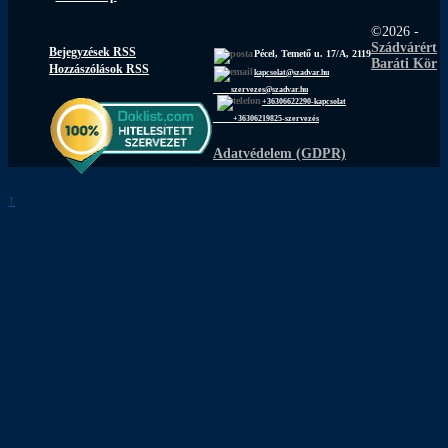
©2026 -
Szádvárért
Bejegyzések RSS
Pécel, Temető u. 17/A, 2119
Baráti Kör
Hozzászólások RSS
kapcsolat@szadvar.hu
szervezes@szadvar.hu
+36306622290-kapcsolat
+36306219825-szervezés
Adatvédelem (GDPR)
↑