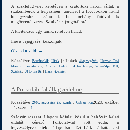
A szakfelügyelet keretében a csütörtöki napon jártak a
szakemberek a helyszínen, amelyről a facebookon rövid
bejegyzésben számoltak be, néhány fotóval is
megörvendeztetve Szádvár rajongótáborát.
A kivitelezés úgy tűnik, rendben halad.
Íme a bejegyzés, köszönjük:
Olvasd tovább →
Közzétéve
,
|
Címkék
,
Beszámolók
Hírek
állagmegóvás
Herman Ottó
,
,
,
,
,
Múzeum
kaputorony
Kelemen Bálint
Lakatos bástya
Nova-Alpin Kft
,
|
Szádvár
Új forma Bt.
Hagyj üzenetet
A Porkoláb-fal állagvédelme
Közzétéve
,
2020. október
2010. augusztus 25. szerda
Császár Ida
14. szerda
1
Szádvár rozzant állapotú kőfalai közül a belsővár keleti
oldalát képező Porkoláb-fal volt eddig a
legveszélyeztetettebb állapotban. Ezt bárki láthatta, aki