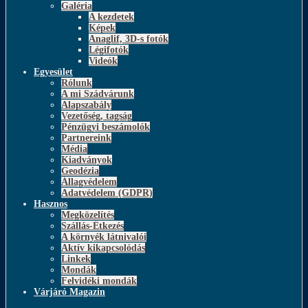
Galéria
A kezdetek
Képek
Anaglif, 3D-s fotók
Légifotók
Videók
Egyesület
Rólunk
A mi Szádvárunk
Alapszabály
Vezetőség, tagság
Pénzügyi beszámolók
Partnereink
Média
Kiadványok
Geodézia
Állagvédelem
Adatvédelem (GDPR)
Hasznos
Megközelítés
Szállás-Étkezés
A környék látnivalói
Aktív kikapcsolódás
Linkek
Mondák
Felvidéki mondák
Várjáró Magazin