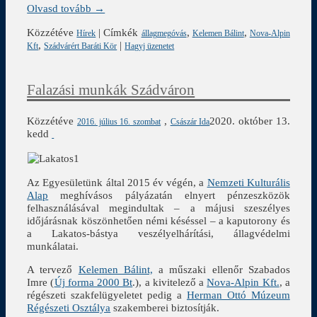
Olvasd tovább →
Közzétéve
|
Címkék
,
,
Hírek
állagmegóvás
Kelemen Bálint
Nova-Alpin
,
|
Kft
Szádvárért Baráti Kör
Hagyj üzenetet
Falazási munkák Szádváron
Közzétéve
,
2020. október 13.
2016. július 16. szombat
Császár Ida
kedd
Az Egyesületünk által 2015 év végén, a
Nemzeti Kulturális
Alap
meghívásos pályázatán elnyert pénzeszközök
felhasználásával megindultak – a májusi szeszélyes
időjárásnak köszönhetően némi késéssel – a kaputorony és
a Lakatos-bástya veszélyelhárítási, állagvédelmi
munkálatai.
A tervező
Kelemen Bálint,
a műszaki ellenőr Szabados
Imre (
Új forma 2000 Bt
.), a kivitelező a
Nova-Alpin Kft.
, a
régészeti szakfelügyeletet pedig a
Herman Ottó Múzeum
Régészeti Osztálya
szakemberei biztosítják.