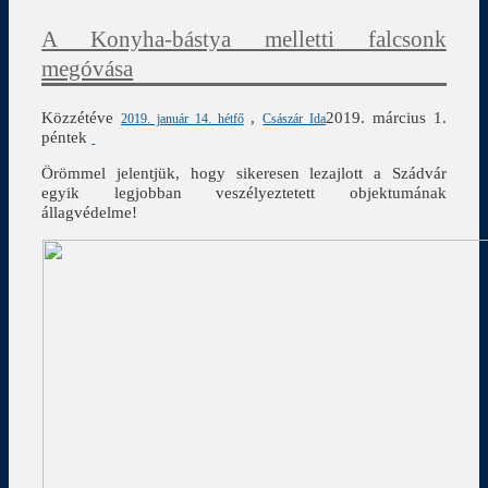
A Konyha-bástya melletti falcsonk
megóvása
Közzétéve
,
2019. március 1.
2019. január 14. hétfő
Császár Ida
péntek
Örömmel jelentjük, hogy sikeresen lezajlott a Szádvár
egyik legjobban veszélyeztetett objektumának
állagvédelme!