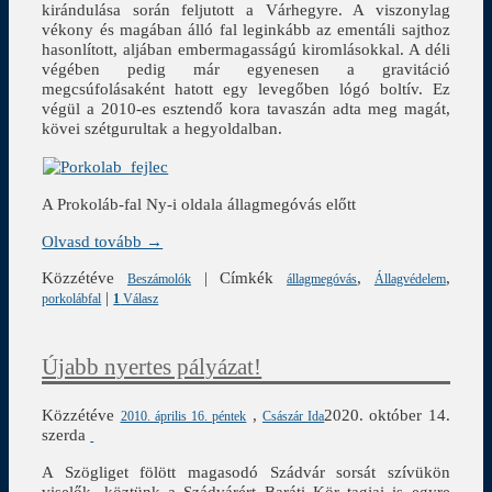
kirándulása során feljutott a Várhegyre. A viszonylag
vékony és magában álló fal leginkább az ementáli sajthoz
hasonlított, aljában embermagasságú kiromlásokkal. A déli
végében pedig már egyenesen a gravitáció
megcsúfolásaként hatott egy levegőben lógó boltív. Ez
végül a 2010-es esztendő kora tavaszán adta meg magát,
kövei szétgurultak a hegyoldalban.
A Prokoláb-fal Ny-i oldala állagmegóvás előtt
Olvasd tovább →
Közzétéve
|
Címkék
,
,
Beszámolók
állagmegóvás
Állagvédelem
|
porkolábfal
1
Válasz
Újabb nyertes pályázat!
Közzétéve
,
2020. október 14.
2010. április 16. péntek
Császár Ida
szerda
A Szögliget fölött magasodó Szádvár sorsát szívükön
viselők, köztünk a Szádvárért Baráti Kör tagjai is egyre