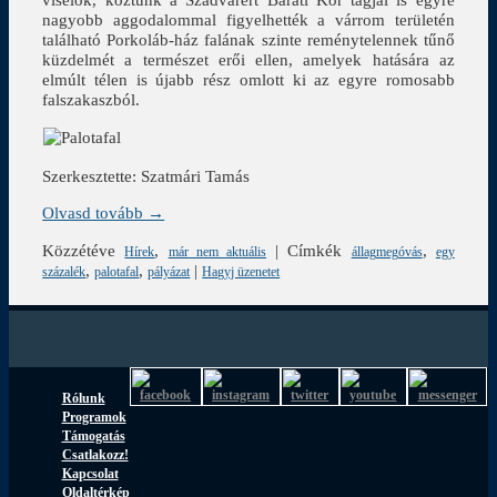
nagyobb aggodalommal figyelhették a várrom területén
található Porkoláb-ház falának szinte reménytelennek tűnő
küzdelmét a természet erői ellen, amelyek hatására az
elmúlt télen is újabb rész omlott ki az egyre romosabb
falszakaszból.
Szerkesztette: Szatmári Tamás
Olvasd tovább →
Közzétéve
,
|
Címkék
,
Hírek
már nem aktuális
állagmegóvás
egy
,
,
|
százalék
palotafal
pályázat
Hagyj üzenetet
Rólunk
Programok
Támogatás
Csatlakozz!
Kapcsolat
Oldaltérkép