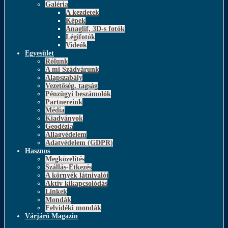
Galéria
A kezdetek
Képek
Anaglif, 3D-s fotók
Légifotók
Videók
Egyesület
Rólunk
A mi Szádvárunk
Alapszabály
Vezetőség, tagság
Pénzügyi beszámolók
Partnereink
Média
Kiadványok
Geodézia
Állagvédelem
Adatvédelem (GDPR)
Hasznos
Megközelítés
Szállás-Étkezés
A környék látnivalói
Aktív kikapcsolódás
Linkek
Mondák
Felvidéki mondák
Várjáró Magazin