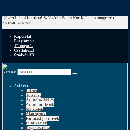
↓
Üdvözöljük oldalunkon! Szádvárért Baráti Kör
Kellemes böngészést!
Szádvár ránk vár!
Kapcsolat
Programok
Támogatás
Csatlakozz!
Szádvár 3D
Keresés:
Szádvár
Leírás
Történet
Az utolsó 300 év
Az utolsó Bebek
Metszetek
Alaprajzok
Kutatási jelentések
Publikációk
Régen és most