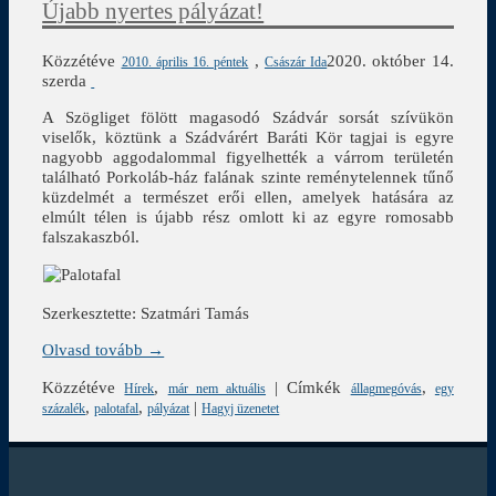
Újabb nyertes pályázat!
Közzétéve
,
2020. október 14.
2010. április 16. péntek
Császár Ida
szerda
A Szögliget fölött magasodó Szádvár sorsát szívükön
viselők, köztünk a Szádvárért Baráti Kör tagjai is egyre
nagyobb aggodalommal figyelhették a várrom területén
található Porkoláb-ház falának szinte reménytelennek tűnő
küzdelmét a természet erői ellen, amelyek hatására az
elmúlt télen is újabb rész omlott ki az egyre romosabb
falszakaszból.
Szerkesztette: Szatmári Tamás
Olvasd tovább →
Közzétéve
,
|
Címkék
,
Hírek
már nem aktuális
állagmegóvás
egy
,
,
|
százalék
palotafal
pályázat
Hagyj üzenetet