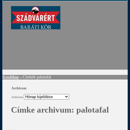
ádvár
d
!
Kezdőlap
→Címkék
palotafal
Archívum
Archívum
Címke archivum:
palotafal