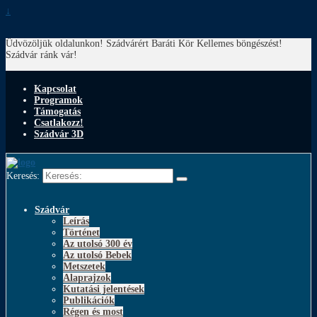
↓
Üdvözöljük oldalunkon! Szádvárért Baráti Kör
Kellemes böngészést!
Szádvár ránk vár!
Kapcsolat
Programok
Támogatás
Csatlakozz!
Szádvár 3D
Keresés:
Szádvár
Leírás
Történet
Az utolsó 300 év
Az utolsó Bebek
Metszetek
Alaprajzok
Kutatási jelentések
Publikációk
Régen és most