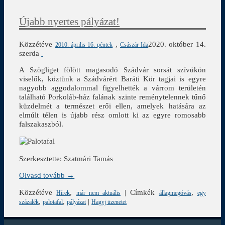
Újabb nyertes pályázat!
Közzétéve
,
2020. október 14.
2010. április 16. péntek
Császár Ida
szerda
A Szögliget fölött magasodó Szádvár sorsát szívükön
viselők, köztünk a Szádvárért Baráti Kör tagjai is egyre
nagyobb aggodalommal figyelhették a várrom területén
található Porkoláb-ház falának szinte reménytelennek tűnő
küzdelmét a természet erői ellen, amelyek hatására az
elmúlt télen is újabb rész omlott ki az egyre romosabb
falszakaszból.
Szerkesztette: Szatmári Tamás
Olvasd tovább →
Közzétéve
,
|
Címkék
,
Hírek
már nem aktuális
állagmegóvás
egy
,
,
|
százalék
palotafal
pályázat
Hagyj üzenetet