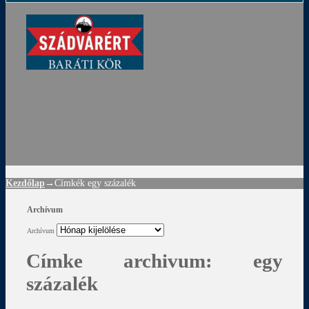
ádvár
d
!
Kezdőlap
→Címkék
egy százalék
Archívum
Archívum
Címke archivum:
egy
százalék