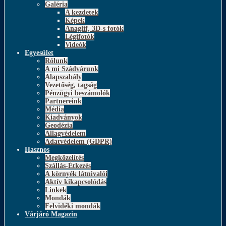
Galéria
A kezdetek
Képek
Anaglif, 3D-s fotók
Légifotók
Videók
Egyesület
Rólunk
A mi Szádvárunk
Alapszabály
Vezetőség, tagság
Pénzügyi beszámolók
Partnereink
Média
Kiadványok
Geodézia
Állagvédelem
Adatvédelem (GDPR)
Hasznos
Megközelítés
Szállás-Étkezés
A környék látnivalói
Aktív kikapcsolódás
Linkek
Mondák
Felvidéki mondák
Várjáró Magazin