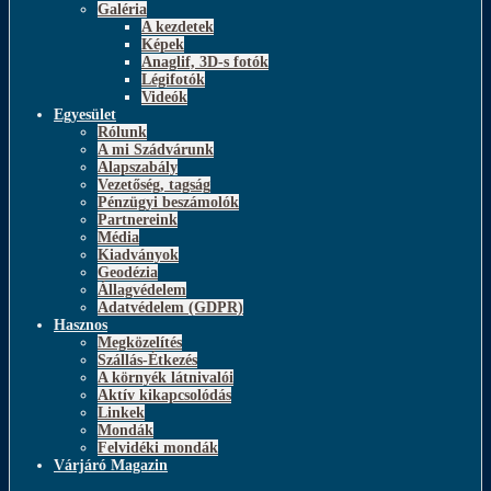
Galéria
A kezdetek
Képek
Anaglif, 3D-s fotók
Légifotók
Videók
Egyesület
Rólunk
A mi Szádvárunk
Alapszabály
Vezetőség, tagság
Pénzügyi beszámolók
Partnereink
Média
Kiadványok
Geodézia
Állagvédelem
Adatvédelem (GDPR)
Hasznos
Megközelítés
Szállás-Étkezés
A környék látnivalói
Aktív kikapcsolódás
Linkek
Mondák
Felvidéki mondák
Várjáró Magazin