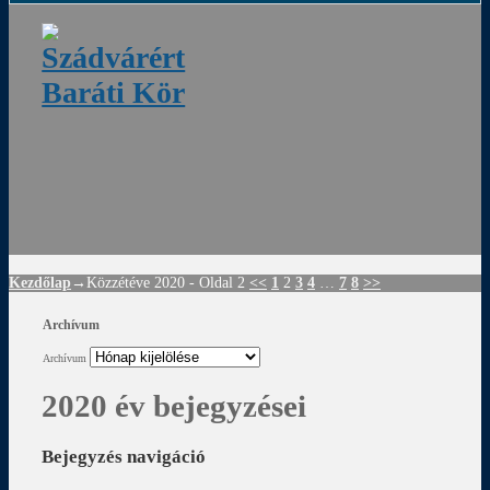
ádvár
d
!
Kezdőlap
→Közzétéve
2020
- Oldal 2
<<
1
2
3
4
…
7
8
>>
Archívum
Archívum
2020 év bejegyzései
Bejegyzés navigáció