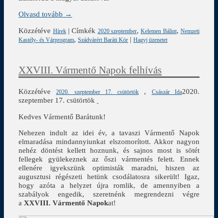
Olvasd tovább →
Közzétéve
|
Címkék
,
,
Hírek
2020 szeptember
Kelemen Bálint
Nemzeti
,
|
Kastély- és Várprogram
Szádvárért Baráti Kör
Hagyj üzenetet
XXVIII. Vármentő Napok felhívás
Közzétéve
,
2020.
2020. szeptember 17. csütörtök
Császár Ida
szeptember 17. csütörtök
Kedves Vármentő Barátunk!
Nehezen indult az idei év, a tavaszi Vármentő Napok
elmaradása mindannyiunkat elszomorított. Akkor nagyon
nehéz döntést kellett hoznunk, és sajnos most is sötét
fellegek gyülekeznek az őszi vármentés felett. Ennek
ellenére igyekszünk optimisták maradni, hiszen az
augusztusi régészeti hetünk csodálatosra sikerült! Igaz,
hogy azóta a helyzet újra romlik, de amennyiben a
szabályok engedik, szeretnénk megrendezni végre
a
XXVIII. Vármentő Napok
at!