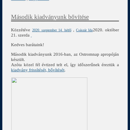
Második kiadványunk bővítése
Közzétéve
,
2020. október
2020. szeptember 14. hétfő
Császár Ida
21. szerda
Kedves barátaink!
Második kiadványunk 2016-ban, az Ostromnap apropóján
készült.
Azóta közel fél évtized telt el, így időszerűnek éreztük a
kiadvány frissítését, bővítését
.