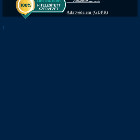
+36306219825-szervezés
Adatvédelem (GDPR)
↑