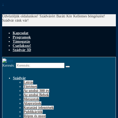
↓
Üdvözöljük oldalunkon! Szádvárért Baráti Kör
Kellemes böngészést!
Szádvár ránk vár!
Kapcsolat
Programok
Támogatás
Csatlakozz!
Szádvár 3D
Keresés:
Szádvár
Leírás
Történet
Az utolsó 300 év
Az utolsó Bebek
Metszetek
Alaprajzok
Kutatási jelentések
Publikációk
Régen és most