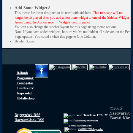
Add Some Widgets!
This theme has been designed to be used with sidebars.
This message will no
longer be displayed after you add at least one widget to one of the Sidebar Widget
Areas using the Appearance → Widgets control panel.
You can also change the sidebar layout for this page using theme options.
Note: If you have added widgets, be sure you've not hidden all sidebars on the Per
Page options. You could switch this page to One Column.
Bejelentkezés
Rólunk
Programok
Támogatás
Csatlakozz!
Kapcsolat
Oldaltérkép
©2026 -
Szádvárért
Bejegyzések RSS
Pécel, Temető u. 17/A, 2119
Baráti Kör
Hozzászólások RSS
kapcsolat@szadvar.hu
szervezes@szadvar.hu
+36306622290-kapcsolat