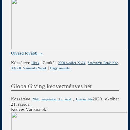
Olvasd tovább →
Közzétéve
|
Címkék
,
,
Hírek
2020 október 22-24
Szádvárért Baráti Kör
|
XXVII. Vármentő Napok
Hagyj üzenetet
GlobalGiving kedvezményes hét
Közzétéve
,
2020. október
2020. szeptember 15. kedd
Császár Ida
21. szerda
Kedves Várbarátok!