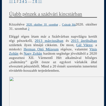
<<
1
2
3
4
5
…
7
8
>>
Újabb pénzek a szádvári kincstárban
Közzétéve
,
2020. október
2020. október 10. szombat
Császár Ida
31. szombat
2
Eléggé régen írtam már a Szádvárban napvilágra került
régi pénzekről,
2013 márciusában
és
2015 áprilisában
születtek ilyen témájú cikkeim. De most,
Gál Viktor
, a
miskolci
Herman Ottó Múzeum
régésze, valamint
Vinis
Zoltán
és
Nagy Zoltán
barátom segítsége jóvoltából a 2020
augusztusi XII. Vármentő Hét alkalmával bőséges
„zsákmány” gyűlt össze az egykori várlakók által
elvesztett pénzekből. Mind a 20 érmét szeretném ismertetni
rövidebb-hosszabb terjedelemben.