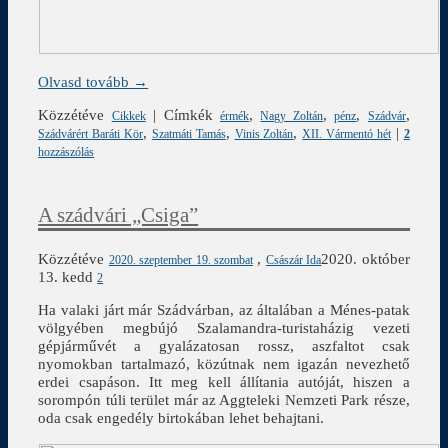
Olvasd tovább →
Közzétéve
|
Címkék
,
,
,
,
Cikkek
érmék
Nagy Zoltán
pénz
Szádvár
,
,
,
|
Szádvárért Baráti Kör
Szatmáti Tamás
Vinis Zoltán
XII. Vármentó hét
2
hozzászólás
A szádvári „Csiga”
Közzétéve
,
2020. október
2020. szeptember 19. szombat
Császár Ida
13. kedd
2
Ha valaki járt már Szádvárban, az általában a Ménes-patak
völgyében megbújó Szalamandra-turistaházig vezeti
gépjárművét a gyalázatosan rossz, aszfaltot csak
nyomokban tartalmazó, közútnak nem igazán nevezhető
erdei csapáson. Itt meg kell állítania autóját, hiszen a
sorompón túli terület már az Aggteleki Nemzeti Park része,
oda csak engedély birtokában lehet behajtani.