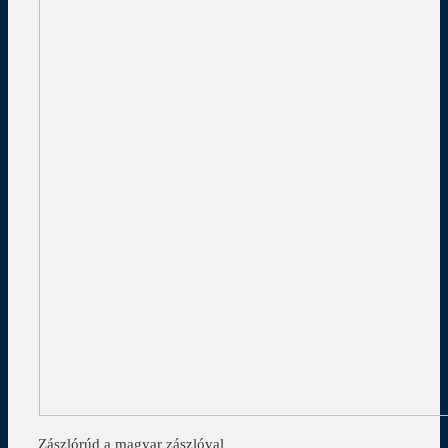
Zászlórúd a magyar zászlóval