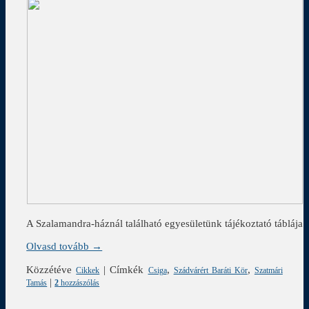
A Szalamandra-háznál található egyesületünk tájékoztató táblája
Olvasd tovább →
Közzétéve
|
Címkék
,
,
Cikkek
Csiga
Szádvárért Baráti Kör
Szatmári
|
Tamás
2
hozzászólás