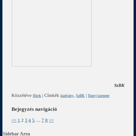
SzBK
Közzétéve
|
Címkék
,
|
Hírek
kiadvány
SzBK
Hagyj üzenetet
Bejegyzés navigáció
<<
1
2
3
4
5
…
7
8
>>
Sidebar Area