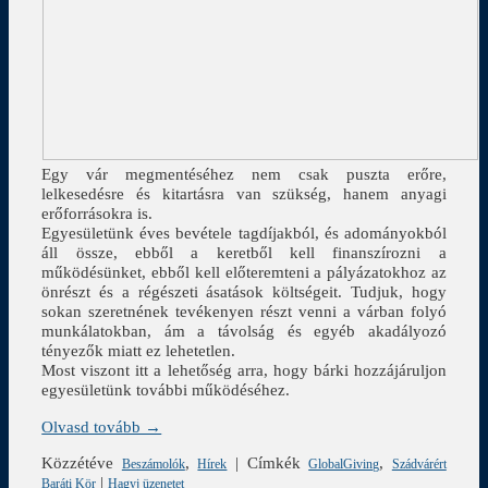
Egy vár megmentéséhez nem csak puszta erőre,
lelkesedésre és kitartásra van szükség, hanem anyagi
erőforrásokra is.
Egyesületünk éves bevétele tagdíjakból, és adományokból
áll össze, ebből a keretből kell finanszírozni a
működésünket, ebből kell előteremteni a pályázatokhoz az
önrészt és a régészeti ásatások költségeit. Tudjuk, hogy
sokan szeretnének tevékenyen részt venni a várban folyó
munkálatokban, ám a távolság és egyéb akadályozó
tényezők miatt ez lehetetlen.
Most viszont itt a lehetőség arra, hogy bárki hozzájáruljon
egyesületünk további működéséhez.
Olvasd tovább →
Közzétéve
,
|
Címkék
,
Beszámolók
Hírek
GlobalGiving
Szádvárért
|
Baráti Kör
Hagyj üzenetet