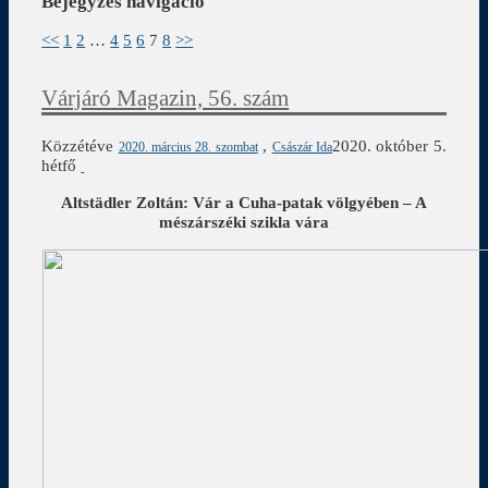
Bejegyzés navigáció
<<
1
2
…
4
5
6
7
8
>>
Várjáró Magazin, 56. szám
Közzétéve
,
2020. október 5.
2020. március 28. szombat
Császár Ida
hétfő
Altstädler Zoltán:
Vár a Cuha-patak völgyében – A
mészárszéki szikla vára