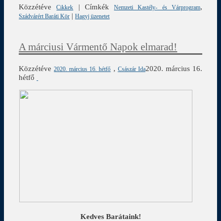
Közzétéve
|
Címkék
,
Cikkek
Nemzeti Kastély- és Várprogram
|
Szádvárért Baráti Kör
Hagyj üzenetet
A márciusi Vármentő Napok elmarad!
Közzétéve
,
2020. március 16.
2020. március 16. hétfő
Császár Ida
hétfő
Kedves Barátaink!