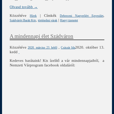
Olvasd tovább →
Közzétéve
|
Címkék
,
Hírek
Debreceni Nagyerőért Egyesület
,
|
Szádvárért Baráti Kör
történelmi várak
Hagyj üzenetet
A mindennapi élet Szádváron
Közzétéve
,
2020. október 13.
2020. március 23. hétfő
Császár Ida
kedd
Kedeves barátaink! Kis ízelítő a vár mindennapjaiból, a
Nemzeti Várprogram facebook oldaláról: