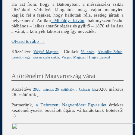
Ha azt írom, hogy a Bakonyban, a mészárszéki szikla
középkori várhelyét látogattuk meg, vajon mennyien
kapják fel a fejüket, hogy hallottak róla, esetleg jártak a
helyszínen? Amikor
Miháldy István
bakonyszentlászlói
plébános – lelkes amatőr régész és gyűjtő – 1870 táján ásta
a várat, a környék lakosai még így nevezték.
Olvasd tovább →
Közzétéve
|
Címkék
,
,
Várjáró Magazin
56. szám
Altstädler Zoltán
,
,
|
Kesellő-hegy
mészárszéki szikla
Várjáró Magazin
Hagyj üzenetet
A történelmi Magyarország várai
Közzétéve
,
2020. március
2020. március 26. csütörtök
Császár Ida
26. csütörtök
Partnerünk,
a Debreceni Nagyerdőért Egyesület
érdekes
kezdeményezést bocsátott útjára, várbarátoknak kötelező!
:-)