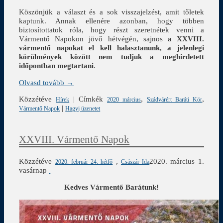
Köszönjük a választ és a sok visszajelzést, amit tőletek
kaptunk. Annak ellenére azonban, hogy többen
biztosítottatok róla, hogy részt szeretnétek venni a
Vármentő Napokon jövő hétvégén, sajnos
a XXVIII.
vármentő napokat el kell halasztanunk, a jelenlegi
körülmények között nem tudjuk a meghirdetett
időpontban megtartani
.
Olvasd tovább →
Közzétéve
|
Címkék
,
,
Hírek
2020 március
Szádvárért Baráti Kör
|
Vármentő Napok
Hagyj üzenetet
XXVIII. Vármentő Napok
Közzétéve
,
2020. március 1.
2020. február 24. hétfő
Császár Ida
vasárnap
Kedves Vármentő Barátunk!