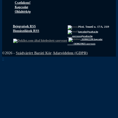
Csatlakozz!
Kapcsolat
Oldaltérkép
Bejegyzések RSS
Pécel, Temető u. 17/A, 2119
Hozzászólások RSS
kapcsolat@szadvar.hu
szervezes@szadvar.hu
+36306622290-kapcsolat
+36306219825-szervezés
©2026 -
Szádvárért Baráti Kör
Adatvédelem (GDPR)
↑