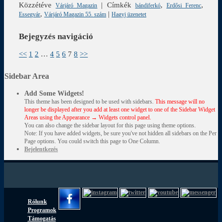
Közzétéve
|
Címkék
,
,
Várjáró Magazin
bándiferkó
Erdősi Ferenc
,
|
Essegvár
Várjáró Magazin 55. szám
Hagyj üzenetet
Bejegyzés navigáció
<<
1
2
…
4
5
6
7
8
>>
Sidebar Area
Add Some Widgets!
This theme has been designed to be used with sidebars.
This message will no
longer be displayed after you add at least one widget to one of the Sidebar Widget
Areas using the Appearance → Widgets control panel.
You can also change the sidebar layout for this page using theme options.
Note: If you have added widgets, be sure you've not hidden all sidebars on the Per
Page options. You could switch this page to One Column.
Bejelentkezés
Rólunk
Programok
Támogatás