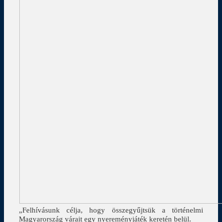
„Felhívásunk célja, hogy összegyűjtsük a történelmi
Magyarország várait egy nyereményjáték keretén belül.