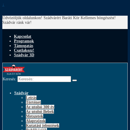
↓
Üdvözöljük oldalunkon! Szádvárért Baráti Kör
Kellemes böngészést!
Szádvár ránk vár!
Kapcsolat
Programok
Támogatás
Csatlakozz!
Szádvár 3D
Keresés:
Szádvár
Leírás
Történet
Az utolsó 300 év
Az utolsó Bebek
Metszetek
Alaprajzok
Kutatási jelentések