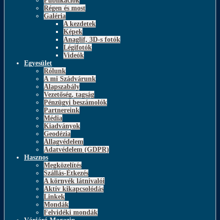
Publikációk
Régen és most
Galéria
A kezdetek
Képek
Anaglif, 3D-s fotók
Légifotók
Videók
Egyesület
Rólunk
A mi Szádvárunk
Alapszabály
Vezetőség, tagság
Pénzügyi beszámolók
Partnereink
Média
Kiadványok
Geodézia
Állagvédelem
Adatvédelem (GDPR)
Hasznos
Megközelítés
Szállás-Étkezés
A környék látnivalói
Aktív kikapcsolódás
Linkek
Mondák
Felvidéki mondák