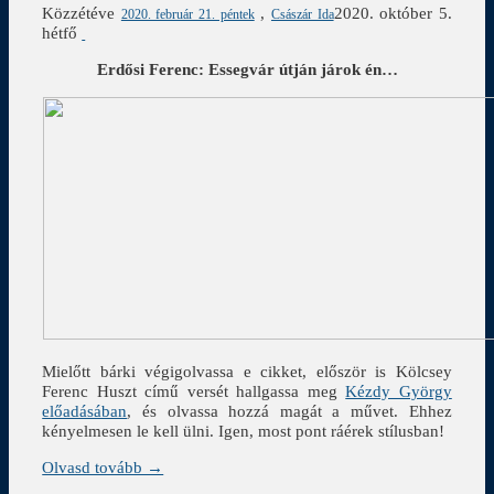
Közzétéve
,
2020. október 5.
2020. február 21. péntek
Császár Ida
hétfő
Erdősi Ferenc: Essegvár útján járok én…
Mielőtt bárki végigolvassa e cikket, először is Kölcsey
Ferenc Huszt című versét hallgassa meg
Kézdy György
előadásában
, és olvassa hozzá magát a művet. Ehhez
kényelmesen le kell ülni. Igen, most pont ráérek stílusban!
Olvasd tovább →