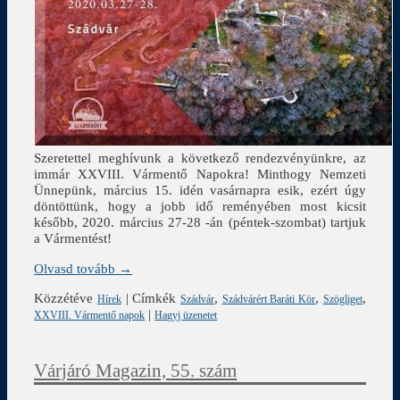
Szeretettel meghívunk a következő rendezvényünkre, az
immár XXVIII. Vármentő Napokra! Minthogy Nemzeti
Ünnepünk, március 15. idén vasárnapra esik, ezért úgy
döntöttünk, hogy a jobb idő reményében most kicsit
később, 2020. március 27-28 -án (péntek-szombat) tartjuk
a Vármentést!
Olvasd tovább →
Közzétéve
|
Címkék
,
,
,
Hírek
Szádvár
Szádvárért Baráti Kör
Szögliget
|
XXVIII. Vármentő napok
Hagyj üzenetet
Várjáró Magazin, 55. szám