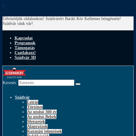
↓
Üdvözöljük oldalunkon! Szádvárért Baráti Kör
Kellemes böngészést!
Szádvár ránk vár!
Kapcsolat
Programok
Támogatás
Csatlakozz!
Szádvár 3D
Keresés:
Szádvár
Leírás
Történet
Az utolsó 300 év
Az utolsó Bebek
Metszetek
Alaprajzok
Kutatási jelentések