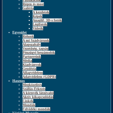
Publikációk
Régen és most
Galéria
A kezdetek
Képek
Anaglif, 3D-s fotók
Légifotók
Videók
Egyesület
Rólunk
A mi Szádvárunk
Alapszabály
Vezetőség, tagság
Pénzügyi beszámolók
Partnereink
Média
Kiadványok
Geodézia
Állagvédelem
Adatvédelem (GDPR)
Hasznos
Megközelítés
Szállás-Étkezés
A környék látnivalói
Aktív kikapcsolódás
Linkek
Mondák
Felvidéki mondák