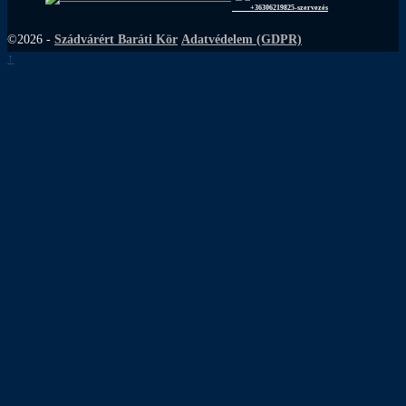
+36306219825-szervezés
©2026 -
Szádvárért Baráti Kör
Adatvédelem (GDPR)
↑