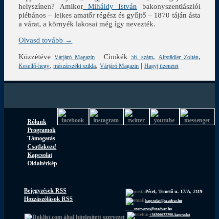
helyszínen? Amikor
Miháldy István
bakonyszentlászlói
plébános – lelkes amatőr régész és gyűjtő – 1870 táján ásta
a várat, a környék lakosai még így nevezték.
Olvasd tovább →
Közzétéve
|
Címkék
,
,
Várjáró Magazin
56. szám
Altstädler Zoltán
,
,
|
Kesellő-hegy
mészárszéki szikla
Várjáró Magazin
Hagyj üzenetet
Rólunk
Programok
Támogatás
Csatlakozz!
Kapcsolat
Oldaltérkép
Bejegyzések RSS
Pécel, Temető u. 17/A, 2119
Hozzászólások RSS
kapcsolat@szadvar.hu
szervezes@szadvar.hu
+36306622290-kapcsolat