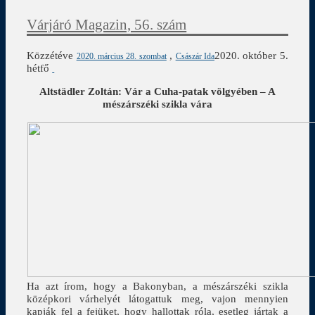
Várjáró Magazin, 56. szám
Közzétéve
,
2020. október 5.
2020. március 28. szombat
Császár Ida
hétfő
Altstädler Zoltán:
Vár a Cuha-patak völgyében – A
mészárszéki szikla vára
Ha azt írom, hogy a Bakonyban, a mészárszéki szikla
középkori várhelyét látogattuk meg, vajon mennyien
kapják fel a fejüket, hogy hallottak róla, esetleg jártak a