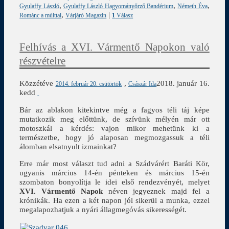
,
,
,
Gyulaffy László
Gyulaffy László Hagyományőrző Bandérium
Németh Éva
,
|
Románc a múlttal
Várjáró Magazin
1
Válasz
Felhívás a XVI. Vármentő Napokon való
részvételre
Közzétéve
,
2018. január 16.
2014. február 20. csütörtök
Császár Ida
kedd
Bár az ablakon kitekintve még a fagyos téli táj képe
mutatkozik meg előttünk, de szívünk mélyén már ott
motoszkál a kérdés: vajon mikor mehetünk ki a
természetbe, hogy jó alaposan megmozgassuk a téli
álomban elsatnyult izmainkat?
Erre már most választ tud adni a Szádvárért Baráti Kör,
ugyanis március 14-én pénteken és március 15-én
szombaton bonyolítja le idei első rendezvényét, melyet
XVI. Vármentő Napok
néven jegyeznek majd fel a
krónikák. Ha ezen a két napon jól sikerül a munka, ezzel
megalapozhatjuk a nyári állagmegóvás sikerességét.