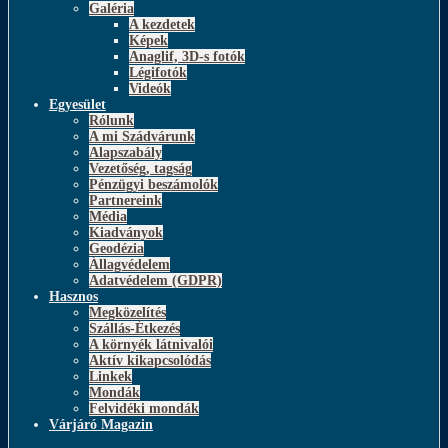
Galéria
A kezdetek
Képek
Anaglif, 3D-s fotók
Légifotók
Videók
Egyesület
Rólunk
A mi Szádvárunk
Alapszabály
Vezetőség, tagság
Pénzügyi beszámolók
Partnereink
Média
Kiadványok
Geodézia
Állagvédelem
Adatvédelem (GDPR)
Hasznos
Megközelítés
Szállás-Étkezés
A környék látnivalói
Aktív kikapcsolódás
Linkek
Mondák
Felvidéki mondák
Várjáró Magazin