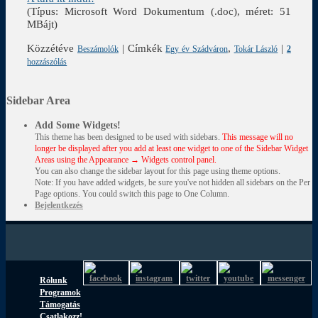
(Típus: Microsoft Word Dokumentum (.doc), méret: 51
MBájt)
Közzétéve
|
Címkék
,
|
Beszámolók
Egy év Szádváron
Tokár László
2
hozzászólás
Sidebar Area
Add Some Widgets!
This theme has been designed to be used with sidebars.
This message will no
longer be displayed after you add at least one widget to one of the Sidebar Widget
Areas using the Appearance → Widgets control panel.
You can also change the sidebar layout for this page using theme options.
Note: If you have added widgets, be sure you've not hidden all sidebars on the Per
Page options. You could switch this page to One Column.
Bejelentkezés
Rólunk
Programok
Támogatás
Csatlakozz!