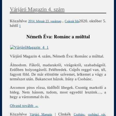
Várjáró Magazin 4. szám
Közzétéve
,
2020. október 5.
2014. február 23. vasárnap
Császár Ida
hétfő
1
Németh Éva: Románc a múlttal
Várjáró Magazin 4. szám, Németh Éva: Románc a múlttal.
Álmodom. Fákról, madarakról, virágokról, szabadságról.
Erdőben bolyongásról. Felébredek. Csípős reggel van, tél,
fagyott föld. De már elöntötte szívemet, lelkemet a vágy a
természet után. Bakancsot húzok. Irány a Csobánc.
Arcomon piros rózsa, tüdőből lihegek. Csontig markoló a
hideg. Nem bánom, tudom, most egyedül leszünk…, a
hegy a várrommal és én.
Olvasd tovább →
Közzétéve
|
Címkék
,
,
Várjáró Magazin
Csobánc
csobánci vár