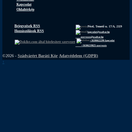
Kapcsolat
Oldaltérkép
Bejegyzések RSS
Pécel, Temető u. 17/A, 2119
Hozzászólások RSS
kapcsolat@szadvar.hu
szervezes@szadvar.hu
+36306622290-kapcsolat
+36306219825-szervezés
©2026 -
Szádvárért Baráti Kör
Adatvédelem (GDPR)
↑