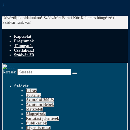
↓
Üdvözöljük oldalunkon! Szádvárért Baráti Kör
Kellemes böngészést!
Szádvár ránk vár!
Kapcsolat
Programok
Támogatás
Csatlakozz!
Szádvár 3D
Keresés:
Szádvár
Leírás
Történet
Az utolsó 300 év
Az utolsó Bebek
Metszetek
Alaprajzok
Kutatási jelentések
Publikációk
Régen és most