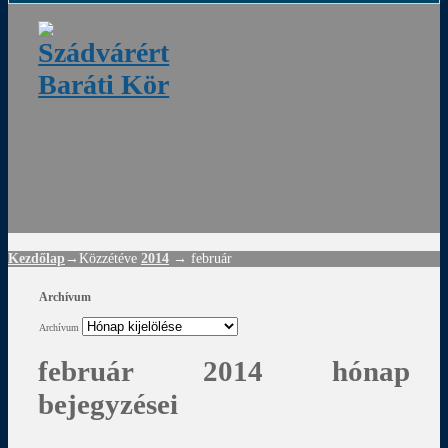
ádvár
d
!
Kezdőlap
→Közzétéve
2014
→
február
Archívum
Archívum
február 2014 hónap
bejegyzései