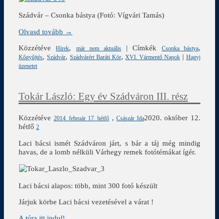
Szádvár – Csonka bástya (Fotó: Vígvári Tamás)
Olvasd tovább →
Közzétéve
,
|
Címkék
,
Hírek
már nem aktuális
Csonka bástya
,
,
,
|
Kőgyűjtés
Szádvár
Szádvárért Baráti Kör
XVI. Vármentő Napok
Hagyj
üzenetet
Tokár László: Egy év Szádváron III. rész
Közzétéve
,
2020. október 12.
2014. február 17. hétfő
Császár Ida
hétfő
2
Laci bácsi ismét Szádváron járt, s bár a táj még mindig
havas, de a lomb nélküli Várhegy remek fotótémákat ígér.
Laci bácsi alapos: több, mint 300 fotó készült
Járjuk körbe Laci bácsi vezetésével a várat !
A túra itt indul!